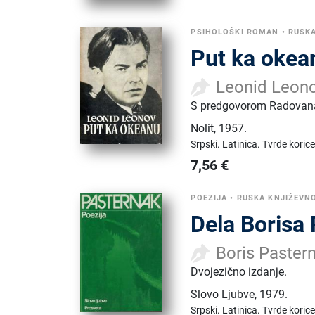
PSIHOLOŠKI ROMAN
•
RUSK
Put ka okea
Leonid Leon
S predgovorom Radovana
Nolit
,
1957.
Srpski.
Latinica.
Tvrde korice
7,56
€
POEZIJA
•
RUSKA KNJIŽEVN
Dela Borisa 
Boris Paster
Dvojezično izdanje.
Slovo Ljubve
,
1979.
Srpski.
Latinica.
Tvrde korice