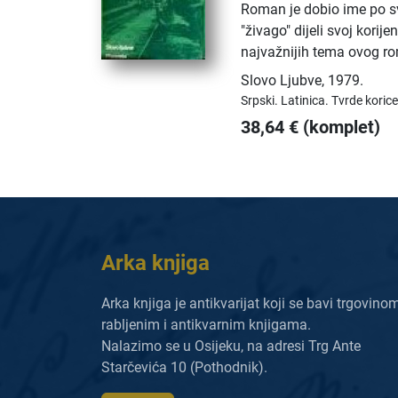
Roman je dobio ime po sv
"živago" dijeli svoj korij
najvažnijih tema ovog r
Slovo Ljubve
,
1979.
Srpski.
Latinica.
Tvrde korice
38,64
€
(komplet)
Arka knjiga
Arka knjiga je antikvarijat koji se bavi trgovino
rabljenim i antikvarnim knjigama.
Nalazimo se u Osijeku, na adresi Trg Ante
Starčevića 10 (Pothodnik).