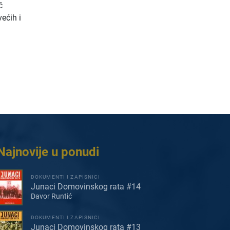
č
većih i
Najnovije u ponudi
DOKUMENTI I ZAPISNICI
Junaci Domovinskog rata #14
Davor Runtić
DOKUMENTI I ZAPISNICI
Junaci Domovinskog rata #13