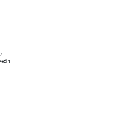
č
većih i