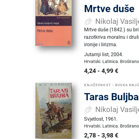
Mrtve duše
Nikolaj Vasil
Mrtve duše (1842.) su br
razotkriva moralnu i dru
ironije i lirizma.
Jutarnji list
,
2004.
Hrvatski.
Latinica.
Broširano
4,24
-
4,99
€
KNJIŽEVNOST
•
RUSKA KNJ
Taras Buljba
Nikolaj Vasil
Svjetlost
,
1961.
Hrvatski.
Latinica.
Broširano
2,78
-
3,98
€