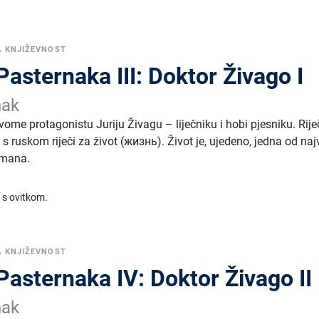
A KNJIŽEVNOST
Pasternaka III: Doktor Živago I
nak
ome protagonistu Juriju Živagu – liječniku i hobi pjesniku. Rije
en s ruskom riječi za život (жизнь). Život je, ujedeno, jedna od naj
omana.
 s ovitkom.
A KNJIŽEVNOST
Pasternaka IV: Doktor Živago II
nak