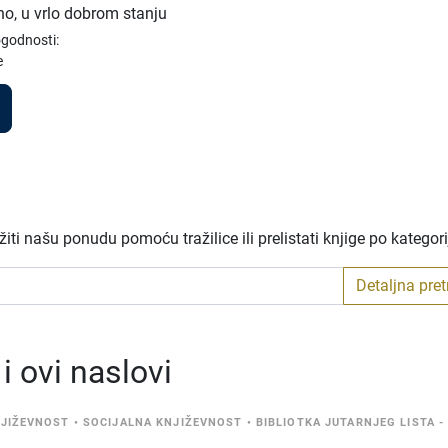
no, u vrlo dobrom stanju
ogodnosti:
e
ti našu ponudu pomoću tražilice ili prelistati knjige po kategor
Detaljna pre
 ovi naslovi
NJIŽEVNOST
•
SOCIJALNA KNJIŽEVNOST
•
BIBLIOTKA JUTARNJEG LISTA -
I