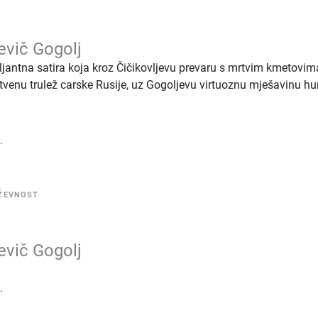
jevič Gogolj
iljantna satira koja kroz Čičikovljevu prevaru s mrtvim kmetovim
štvenu trulež carske Rusije, uz Gogoljevu virtuoznu mješavinu h
.
IŽEVNOST
jevič Gogolj
.