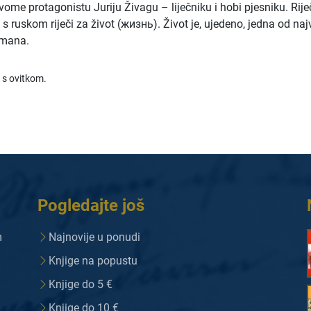
ome protagonistu Juriju Živagu – liječniku i hobi pjesniku. Rije
en s ruskom riječi za život (жизнь). Život je, ujedeno, jedna od naj
omana.
 s ovitkom.
Pogledajte još
m
Najnovije u ponudi
Knjige na popustu
Knjige do 5 €
Knjige do 10 €