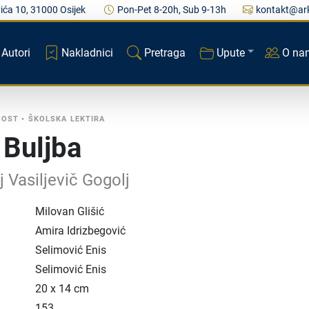
ića 10, 31000 Osijek
Pon-Pet 8-20h, Sub 9-13h
kontakt@ark
Autori
Nakladnici
Pretraga
Upute
O na
NOST
•
ŠKOLSKA LEKTIRA
 Buljba
j Vasiljevič Gogolj
Milovan Glišić
Amira Idrizbegović
Selimović Enis
Selimović Enis
20 x 14 cm
153