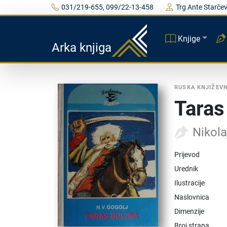
031/219-655, 099/22-13-458
Trg Ante Starčev
Knjige
Arka knjiga
RUSKA KNJIŽEV
Taras
Nikola
Prijevod
Urednik
Ilustracije
Naslovnica
Dimenzije
Broj strana