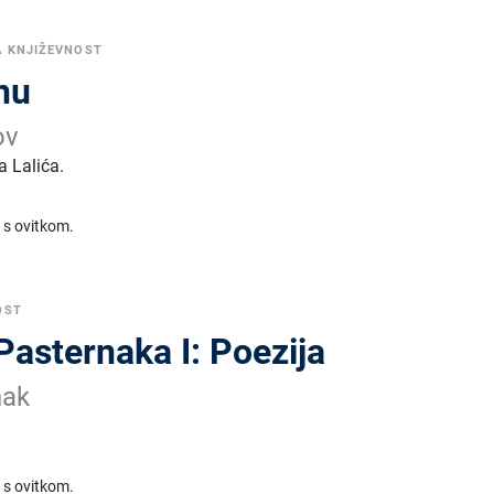
A KNJIŽEVNOST
nu
ov
 Lalića.
 s ovitkom.
OST
Pasternaka I: Poezija
nak
 s ovitkom.