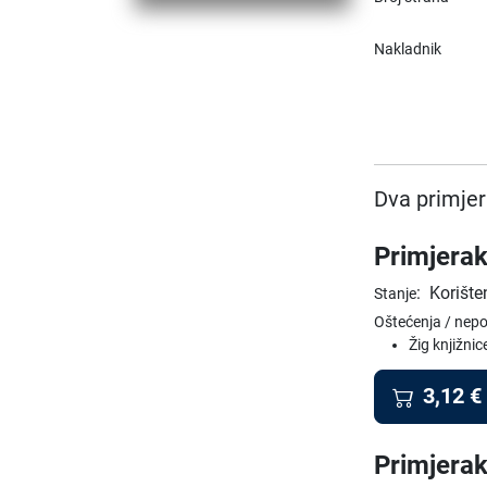
Nakladnik
Dva primjer
Primjerak
:
Korište
Stanje
Oštećenja / nep
Žig knjižnic
3,12
€
Primjerak