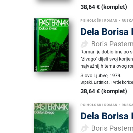
38,64
€
(komplet)
PSIHOLOŠKI ROMAN
•
RUSK
Dela Borisa 
Boris Paster
Roman je dobio ime po sv
"živago" dijeli svoj korij
najvažnijih tema ovog r
Slovo Ljubve
,
1979.
Srpski.
Latinica.
Tvrde korice
38,64
€
(komplet)
PSIHOLOŠKI ROMAN
•
RUSK
Dela Borisa 
Boris Paster