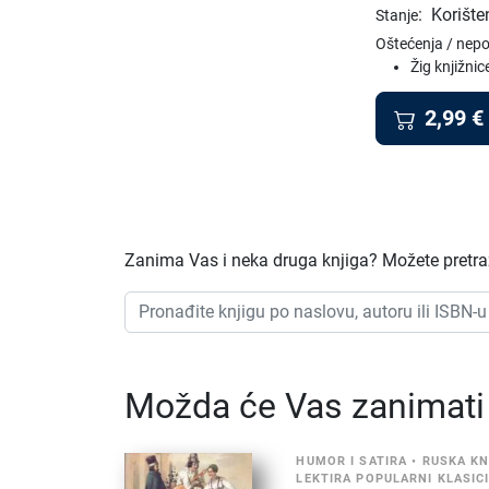
:
Korište
Stanje
Oštećenja / nep
Žig knjižnic
2,99
€
Zanima Vas i neka druga knjiga? Možete pretraži
Možda će Vas zanimati i
HUMOR I SATIRA
•
RUSKA K
LEKTIRA POPULARNI KLASIC