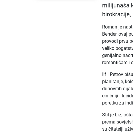
milijunaša 
birokracije,
Roman je nast
Bender, ovaj p
provodi prvu pe
veliko bogatst
genijalno nacrt
romantičare i 
Ilf i Petrov pi
planiranje, kol
duhovitih dijal
ciničniji i lu
poretku za ind
Stil je brz, oš
prema sovjetsko
su čitatelji uži