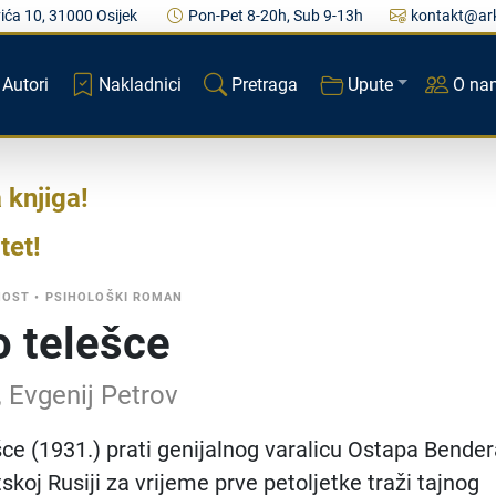
ića 10, 31000 Osijek
Pon-Pet 8-20h, Sub 9-13h
kontakt@ark
Autori
Nakladnici
Pretraga
Upute
O na
a knjiga
tet
NOST
•
PSIHOLOŠKI ROMAN
o telešce
jf, Evgenij Petrov
šce (1931.) prati genijalnog varalicu Ostapa Bende
tskoj Rusiji za vrijeme prve petoljetke traži tajnog