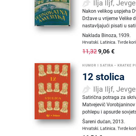
Ilja Iljf, Jevg
Nakon velikog uspjeha Dva
Države u vrijeme Velike 
nastavljajući pisati u sat
Naklada Binoza
,
1939.
Hrvatski.
Latinica.
Tvrde kor
9,06
€
11,32
HUMOR I SATIRA
•
KRATKE P
12 stolica
Ilja Iljf, Jevg
Satirična potraga za skri
Matvejevič Vorobjaninov 
pohlepu i apsurde sovjet
Šareni dućan
,
2013.
Hrvatski.
Latinica.
Tvrde kor