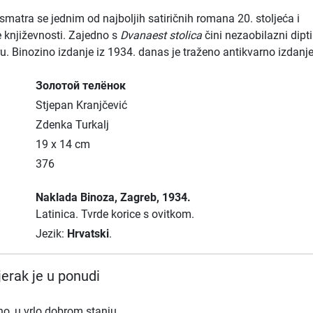
smatra se jednim od najboljih satiričnih romana 20. stoljeća i
 književnosti. Zajedno s
Dvanaest stolica
čini nezaobilazni dipt
. Binozino izdanje iz 1934. danas je traženo antikvarno izdanje
Золотой телёнок
Stjepan Kranjčević
Zdenka Turkalj
19 x 14 cm
376
Naklada Binoza
, Zagreb
, 1934.
Latinica.
Tvrde korice s ovitkom.
Jezik:
Hrvatski
.
erak je u ponudi
no, u vrlo dobrom stanju