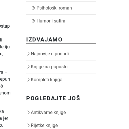
Psihološki roman
Humor i satira
Ostap
IZDVAJAMO
ti
eriju
e,
Najnovije u ponudi
Knjige na popustu
va –
prepun
Kompleti knjiga
oš
tvenom
POGLEDAJTE JOŠ
čka
Antikvarne knjige
a jer
o.
Rijetke knjige