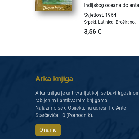
Indijskog oceana do antar
Svjetlost
,
1964.
Srpski.
Latinica.
Broširano.
3,56
€
Arka knjiga
Arka knjiga je antikvarijat koji se bavi trgovino
rabljenim i antikvarnim knjigama.
Nalazimo se u Osijeku, na adresi Trg Ante
Starčevića 10 (Pothodnik).
O nama