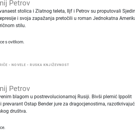
enij Petrov
naest stolica i Zlatnog teleta, Iljf i Petrov su proputovali Sjedi
depresije i svoja zapažanja pretočili u roman Jednokatna Amerik
iričnom stilu.
ice s ovitkom.
RIČE
•
NOVELE
•
RUSKA KNJIŽEVNOST
enij Petrov
venim blagom u postrevolucionarnoj Rusiji. Bivši plemić Ippolit
i prevarant Ostap Bender jure za dragocjenostima, razotkrivajuć
skog društva.
ice.