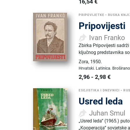
16,54
€
PRIPOVIJETKE
•
RUSKA KNJ
Pripovijesti
Ivan Franko
Zbirka Pripovijesti sadr
ključnog predstavnika soc
Zora
,
1950.
Hrvatski.
Latinica.
Broširano
2,96
-
2,98
€
ESEJISTIKA I DNEVNICI
•
RU
Usred leda
Juhan Smul
„Usred leda“ (1965.) put
„Kooperacija“ sovjetske a