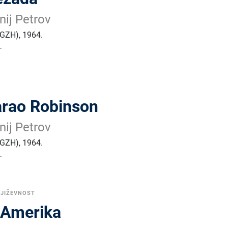
enij Petrov
 (GZH)
,
1964.
.
arao Robinson
enij Petrov
 (GZH)
,
1964.
.
NJIŽEVNOST
 Amerika