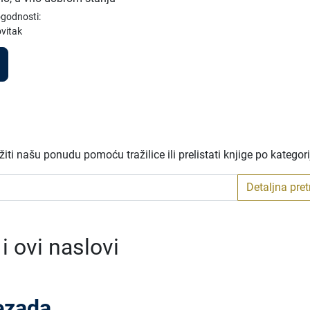
ogodnosti:
vitak
ti našu ponudu pomoću tražilice ili prelistati knjige po kategor
Detaljna pre
 ovi naslovi
ezada