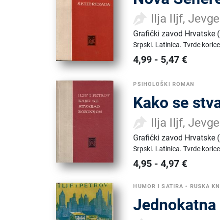
Ilja Iljf, Jevg
Grafički zavod Hrvatske
Srpski.
Latinica.
Tvrde korice
4,99
-
5,47
€
PSIHOLOŠKI ROMAN
Kako se stv
Ilja Iljf, Jevg
Grafički zavod Hrvatske
Srpski.
Latinica.
Tvrde korice
4,95
-
4,97
€
HUMOR I SATIRA
•
RUSKA K
Jednokatna