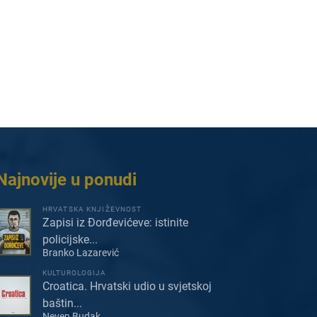
Najnovije u ponudi
HRVATSKA KNJIŽEVNOST
Zapisi iz Đorđevićeve: istinite
policijske...
Branko Lazarević
KULTUROLOGIJA
Croatica. Hrvatski udio u svjetskoj
baštin...
Neven Budak