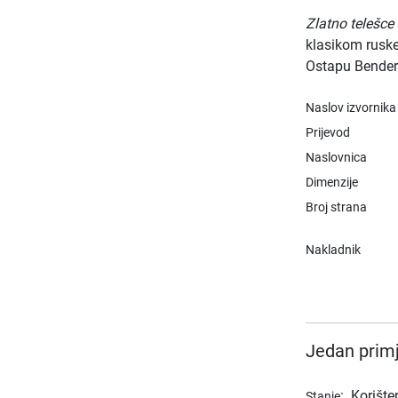
Zlatno telešce
klasikom ruske
Ostapu Benderu
Naslov izvornika
Prijevod
Naslovnica
Dimenzije
Broj strana
Nakladnik
Jedan primj
:
Korište
Stanje