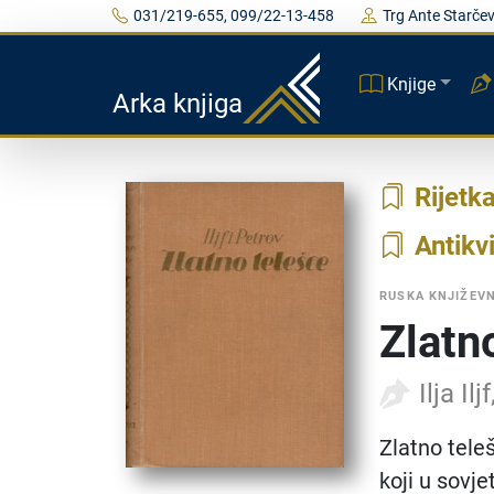
031/219-655, 099/22-13-458
Trg Ante Starčev
Knjige
Arka knjiga
Rijetk
Antikvi
RUSKA KNJIŽEV
Zlatn
Ilja Il
Zlatno tele
koji u sovje