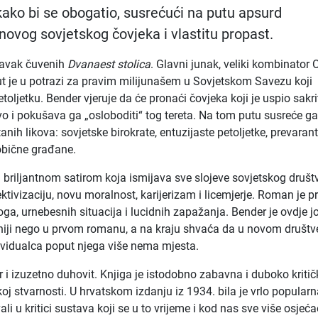
kako bi se obogatio, susrećući na putu apsurd
 novog sovjetskog čovjeka i vlastitu propast.
avak čuvenih
Dvanaest stolica
. Glavni junak, veliki kombinator 
ut je u potrazi za pravim milijunašem u Sovjetskom Savezu koji
toljetku. Bender vjeruje da će pronaći čovjeka koji je uspio sakri
vo i pokušava ga „osloboditi“ tog tereta. Na tom putu susreće gal
anih likova: sovjetske birokrate, entuzijaste petoljetke, prevarant
obične građane.
šu briljantnom satirom koja ismijava sve slojeve sovjetskog društ
ektivizaciju, novu moralnost, karijerizam i licemjerje. Roman je 
oga, urnebesnih situacija i lucidnih zapažanja. Bender je ovdje j
cidniji nego u prvom romanu, a na kraju shvaća da u novom druš
ividualca poput njega više nema mjesta.
tar i izuzetno duhovit. Knjiga je istodobno zabavna i duboko kriti
j stvarnosti. U hrvatskom izdanju iz 1934. bila je vrlo popularn
vali u kritici sustava koji se u to vrijeme i kod nas sve više osjeća