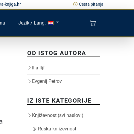
a-knjiga.hr
Česta pitanja
ma
Jezik / Lang.
OD ISTOG AUTORA
Ilja Iljf
Evgenij Petrov
IZ ISTE KATEGORIJE
Književnost (svi naslovi)
ra
Ruska književnost