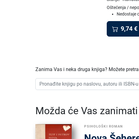
Oštećenja / nep
Nedostaje o
9,74
€
Zanima Vas i neka druga knjiga? Možete pretraži
Možda će Vas zanimati i
PSIHOLOŠKI ROMAN
Nova Šeher