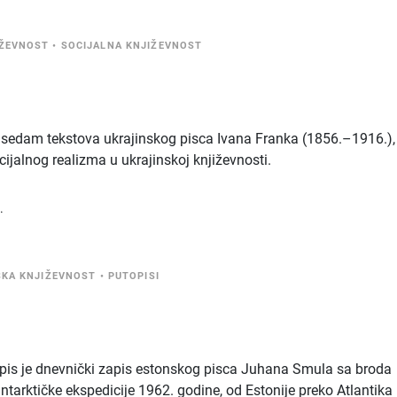
IŽEVNOST
•
SOCIJALNA KNJIŽEVNOST
ži sedam tekstova ukrajinskog pisca Ivana Franka (1856.–1916.),
ijalnog realizma u ukrajinskoj književnosti.
.
SKA KNJIŽEVNOST
•
PUTOPISI
opis je dnevnički zapis estonskog pisca Juhana Smula sa broda
ntarktičke ekspedicije 1962. godine, od Estonije preko Atlantika 