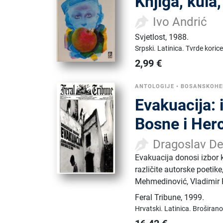
Knjiga, kula
Ivo Andrić
Svjetlost
,
1988.
Srpski.
Latinica.
Tvrde korice
2,99
€
ANTOLOGIJE
•
BOSANSKOHE
Evakuacija: 
Bosne i Her
Dragoslav D
Evakuacija donosi izbor k
različite autorske poeti
Mehmedinović, Vladimir Pi
Feral Tribune
,
1999.
Hrvatski.
Latinica.
Broširano