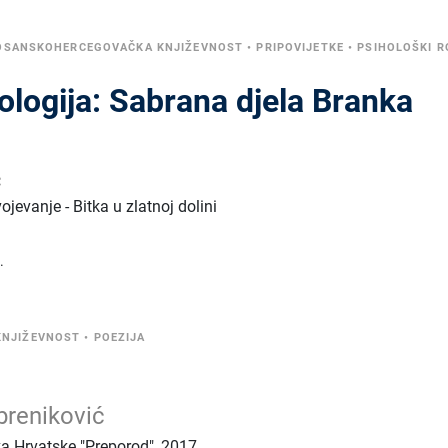
OSANSKOHERCEGOVAČKA KNJIŽEVNOST
•
PRIPOVIJETKE
•
PSIHOLOŠKI 
iologija: Sabrana djela Branka
ć
vojevanje - Bitka u zlatnoj dolini
.
KNJIŽEVNOST
•
POEZIJA
breniković
ka Hrvatske "Preporod"
,
2017.