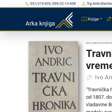
031/219-655, 099/22-13-458
Trg Ante Starčev
Knjige
Arka knjiga
BOSANSKOHERC
Travn
vrem
Ivo An
"Travnička 
od 1807. do
vladavine B