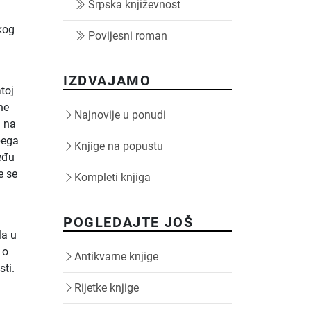
Srpska književnost
kog
Povijesni roman
IZDVAJAMO
atoj
ne
Najnovije u ponudi
m na
bega
Knjige na popustu
eđu
e se
Kompleti knjiga
POGLEDAJTE JOŠ
la u
 o
Antikvarne knjige
sti.
Rijetke knjige