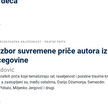
, deca
.
RCEGOVAČKA KNJIŽEVNOST
•
KRATKE PRIČE
izbor suvremene priče autora iz
cegovine
edović
ratkih priča koje tematiziraju rat, raseljenost i poratne traume k
ke, a zastupljeni su, među ostalima, Darijo Džamonja, Semezdin
štalo, Miljenko Jergović i drugi.
.