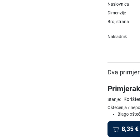
Naslovnica
Dimenzije
Broj strana
Nakladnik
Dva primjer
Primjerak
:
Korište
Stanje
Oštećenja / nep
Blago ošteć
8,35
€