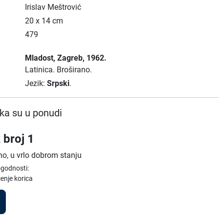
Irislav Meštrović
20 x 14 cm
479
Mladost
, Zagreb
, 1962.
Latinica.
Broširano.
Jezik:
Srpski
.
ka su u ponudi
 broj 1
no, u vrlo dobrom stanju
ogodnosti:
enje korica