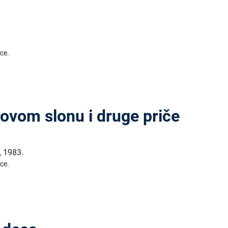
ice.
rovom slonu i druge priče
,
1983.
ice.