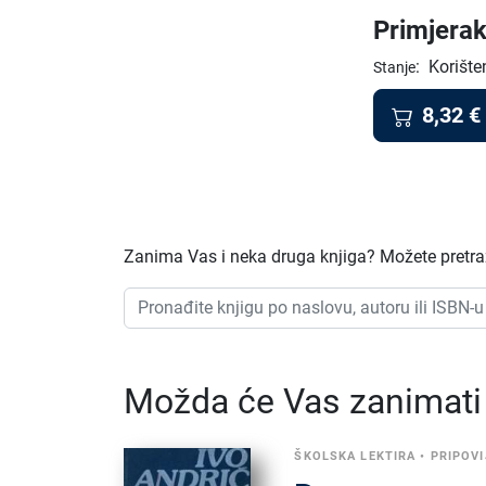
Primjerak
:
Korište
Stanje
8,32
€
Zanima Vas i neka druga knjiga? Možete pretraži
Možda će Vas zanimati i
ŠKOLSKA LEKTIRA
•
PRIPOVI