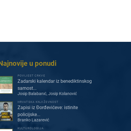
Najnovije u ponudi
POVIJEST CRKVE
Zadarski kalendar iz benediktinskog
samost...
Josip Balabanić, Josip Kolanović
HRVATSKA KNJIŽEVNOST
Zapisi iz Đorđevićeve: istinite
policijske...
Branko Lazarević
KULTUROLOGIJA