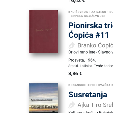
16,42
€
KNJIŽEVNOST ZA DJECU
•
B
•
SRPSKA KNJIŽEVNOST
Pionirska tr
Ćopića #11
Branko Ćopi
Orlovi rano lete - Slavno 
Prosveta
,
1964.
Srpski.
Latinica.
Tvrde korice
3,86
€
BOSANSKOHERCEGOVAČKA 
Susretanja
Ajka Tiro Sre
Kulturno društvo Bošnja