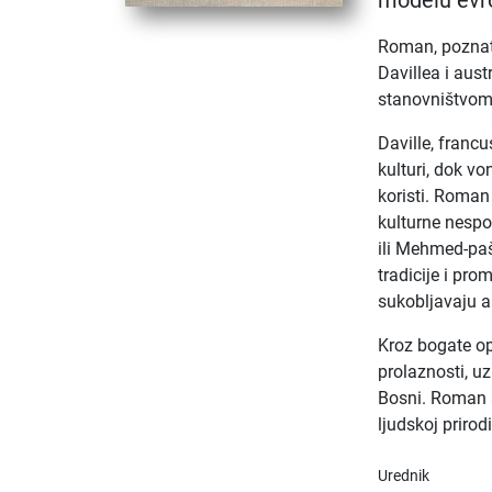
modelu evr
Roman, poznat 
Davillea i aust
stanovništvom
Daville, francu
kulturi, dok vo
koristi. Roman
kulturne nespor
ili Mehmed-paš
tradicije i pr
sukobljavaju am
Kroz bogate opi
prolaznosti, uz
Bosni. Roman s
ljudskoj prirod
Urednik