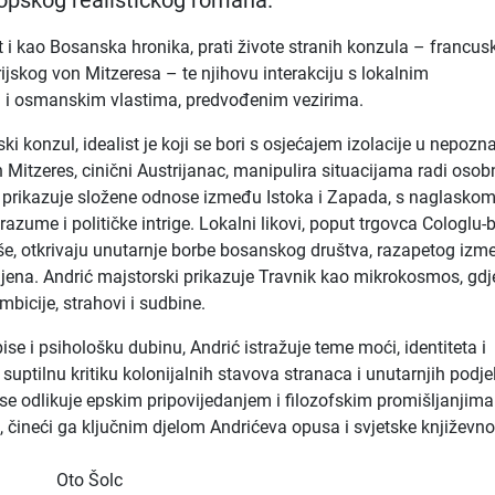
opskog realističkog romana.
i kao Bosanska hronika, prati živote stranih konzula – francus
rijskog von Mitzeresa – te njihovu interakciju s lokalnim
 i osmanskim vlastima, predvođenim vezirima.
ski konzul, idealist je koji se bori s osjećajem izolacije u nepozn
n Mitzeres, cinični Austrijanac, manipulira situacijama radi osob
 prikazuje složene odnose između Istoka i Zapada, s naglasko
azume i političke intrige. Lokalni likovi, poput trgovca Cologlu-
e, otkrivaju unutarnje borbe bosanskog društva, razapetog izm
omjena. Andrić majstorski prikazuje Travnik kao mikrokosmos, gdj
bicije, strahovi i sudbine.
se i psihološku dubinu, Andrić istražuje teme moći, identiteta i
 suptilnu kritiku kolonijalnih stavova stranaca i unutarnjih podje
e odlikuje epskim pripovijedanjem i filozofskim promišljanjima
i, čineći ga ključnim djelom Andrićeva opusa i svjetske književno
Oto Šolc