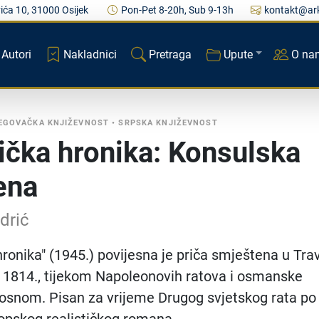
ića 10, 31000 Osijek
Pon-Pet 8-20h, Sub 9-13h
kontakt@ark
Autori
Nakladnici
Pretraga
Upute
O na
EGOVAČKA KNJIŽEVNOST
•
SRPSKA KNJIŽEVNOST
ička hronika: Konsulska
ena
drić
hronika" (1945.) povijesna je priča smještena u Tra
 1814., tijekom Napoleonovih ratova i osmanske
osnom. Pisan za vrijeme Drugog svjetskog rata po