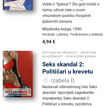
Volite li “ljubiće"? Što god mislili o
njima, uživat ćete u ovom
vrhunskom pastišu trivijalnih
ljubavnih romana.
Mladinska knjiga
,
1990.
Hrvatski.
Latinica.
Tvrde korice s ovitkom.
4,94
€
EROTSKA KNJIŽEVNOST
•
HRVATSKA
KNJIŽEVNOST
•
PSIHOLOŠKI ROMAN
Seks skandal 2:
Političari u krevetu
Izabela D.
Nastavak ultimativnog hita Seks
skandal: Ispovijedi zagrebačke
manekenke, Seks skandal 2:
Političari u krevetu, razotkriva