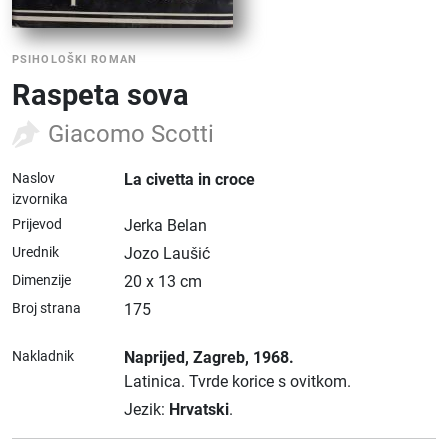
PSIHOLOŠKI ROMAN
Raspeta sova
Giacomo Scotti
Naslov
La civetta in croce
izvornika
Prijevod
Jerka Belan
Urednik
Jozo Laušić
Dimenzije
20 x 13 cm
Broj strana
175
Nakladnik
Naprijed
, Zagreb
, 1968.
Latinica.
Tvrde korice s ovitkom.
Jezik:
Hrvatski
.