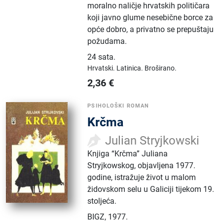
moralno naličje hrvatskih političara
koji javno glume nesebične borce za
opće dobro, a privatno se prepuštaju
požudama.
24 sata
.
Hrvatski.
Latinica.
Broširano.
2,36
€
PSIHOLOŠKI ROMAN
Krčma
Julian Stryjkowski
Knjiga “Krčma” Juliana
Stryjkowskog, objavljena 1977.
godine, istražuje život u malom
židovskom selu u Galiciji tijekom 19.
stoljeća.
BIGZ
,
1977.