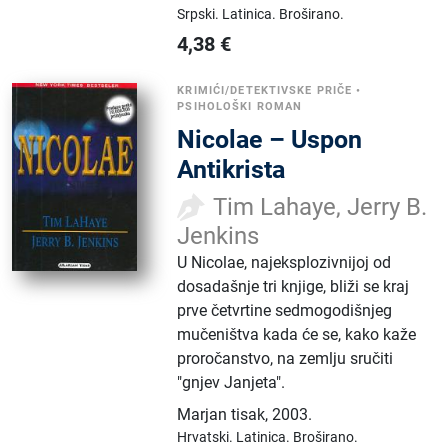
Srpski.
Latinica.
Broširano.
4,38
€
KRIMIĆI/DETEKTIVSKE PRIČE
•
PSIHOLOŠKI ROMAN
Nicolae – Uspon
Antikrista
Tim Lahaye, Jerry B.
Jenkins
U Nicolae, najeksplozivnijoj od
dosadašnje tri knjige, bliži se kraj
prve četvrtine sedmogodišnjeg
mučeništva kada će se, kako kaže
proročanstvo, na zemlju sručiti
"gnjev Janjeta".
Marjan tisak
,
2003.
Hrvatski.
Latinica.
Broširano.