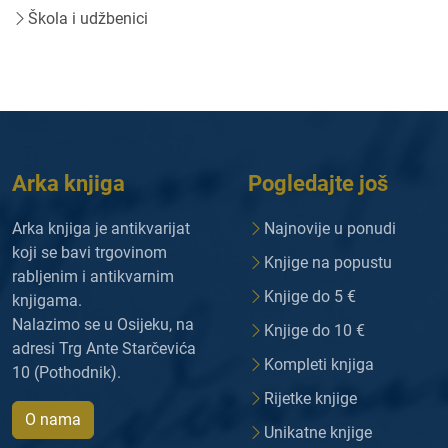
Škola i udžbenici
Arka knjiga
Pogledajte još
Arka knjiga je antikvarijat
Najnovije u ponudi
koji se bavi trgovinom
Knjige na popustu
rabljenim i antikvarnim
Knjige do 5 €
knjigama.
Nalazimo se u Osijeku, na
Knjige do 10 €
adresi Trg Ante Starčevića
Kompleti knjiga
10 (Pothodnik).
Rijetke knjige
O nama
Unikatne knjige