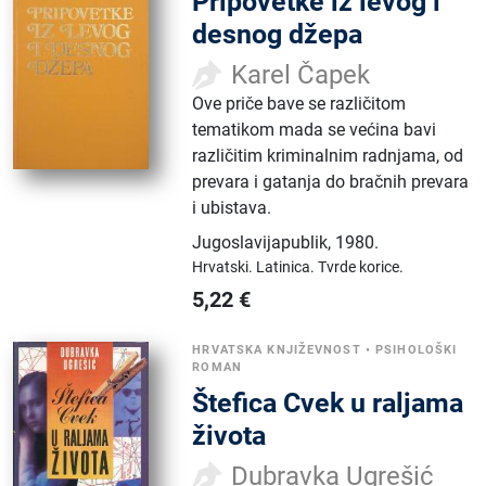
Pripovetke iz levog i
desnog džepa
Karel Čapek
Ove priče bave se različitom
tematikom mada se većina bavi
različitim kriminalnim radnjama, od
prevara i gatanja do bračnih prevara
i ubistava.
Jugoslavijapublik
,
1980.
Hrvatski.
Latinica.
Tvrde korice.
5,22
€
HRVATSKA KNJIŽEVNOST
•
PSIHOLOŠKI
ROMAN
Štefica Cvek u raljama
života
Dubravka Ugrešić