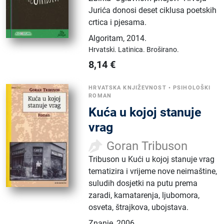
Jurića donosi deset ciklusa poetskih
crtica i pjesama.
Algoritam
,
2014.
Hrvatski.
Latinica.
Broširano.
8,14
€
HRVATSKA KNJIŽEVNOST
•
PSIHOLOŠKI
ROMAN
Kuća u kojoj stanuje
vrag
Goran Tribuson
Tribuson u Kući u kojoj stanuje vrag
tematizira i vrijeme nove neimaštine,
suludih dosjetki na putu prema
zaradi, kamatarenja, ljubomora,
osveta, štrajkova, ubojstava.
Znanje
,
2006.