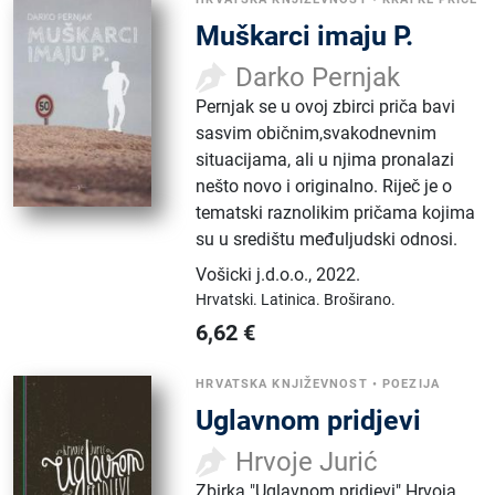
Muškarci imaju P.
Darko Pernjak
Pernjak se u ovoj zbirci priča bavi
sasvim običnim,svakodnevnim
situacijama, ali u njima pronalazi
nešto novo i originalno. Riječ je o
tematski raznolikim pričama kojima
su u središtu međuljudski odnosi.
Vošicki j.d.o.o.
,
2022.
Hrvatski.
Latinica.
Broširano.
6,62
€
HRVATSKA KNJIŽEVNOST
•
POEZIJA
Uglavnom pridjevi
Hrvoje Jurić
Zbirka "Uglavnom pridjevi" Hrvoja