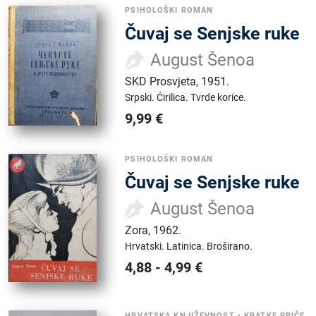
PSIHOLOŠKI ROMAN
Čuvaj se Senjske ruke
August Šenoa
SKD Prosvjeta
,
1951.
Srpski.
Ćirilica.
Tvrde korice.
9,99
€
PSIHOLOŠKI ROMAN
Čuvaj se Senjske ruke
August Šenoa
Zora
,
1962.
Hrvatski.
Latinica.
Broširano.
4,88
-
4,99
€
HRVATSKA KNJIŽEVNOST
•
KRATKE PRIČE