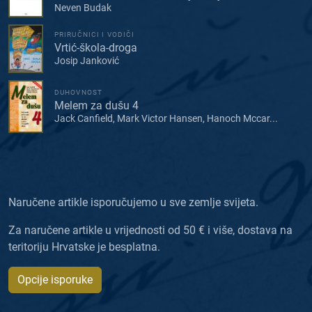
Neven Budak
PRIRUČNICI I VODIČI
Vrtić-škola-droga
Josip Janković
DUHOVNOST
Melem za dušu 4
Jack Canfield, Mark Victor Hansen, Hanoch Mccar...
Naručene artikle isporučujemo u sve zemlje svijeta.
Za naručene artikle u vrijednosti od 50 € i više, dostava na
teritoriju Hrvatske je besplatna.
Opcije isporuke