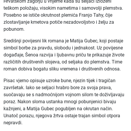
Hrvatskom zagorju u vrijeme kada su seljaci izloženi
teškom položaju, visokim nametima i samovolji plemstva.
Posebno se ističe okrutnost plemića Franjo Tahy, čije
zlostavljanje kmetova potiče nezadovoljstvo i želju za
pobunom.
Središnji povijesni lik romana je Matija Gubec, koji postaje
simbol borbe za pravdu, slobodu i jednakost. Uz povijesne
događaje, Šenoa razvija i ljubavnu priču te prikazuje živote
različitih društvenih slojeva, od seljaka do plemstva. Time
roman dobiva bogatu sliku vremena i društvenih odnosa.
Pisac vjerno opisuje uzroke bune, njezin tijek i tragičan
završetak. Iako se seljaci hrabro bore za svoja prava,
suočavaju se s nadmoćnijom vojnom silom te doživljavaju
poraz. Nakon sloma ustanka mnogi pobunjenici bivaju
kažnjeni, a Matija Gubec pogubljen na okrutan način.
Unatoč porazu, njegova žrtva ostaje trajan simbol otpora
nepravdi.