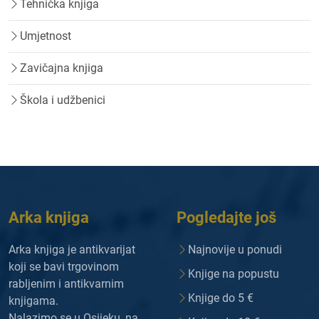
Tehnička knjiga
Umjetnost
Zavičajna knjiga
Škola i udžbenici
Arka knjiga
Pogledajte još
Arka knjiga je antikvarijat
Najnovije u ponudi
koji se bavi trgovinom
Knjige na popustu
rabljenim i antikvarnim
Knjige do 5 €
knjigama.
Nalazimo se u Osijeku, na