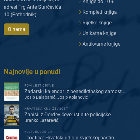
Knjige do 10 €
adresi Trg Ante Starčevića
Kompleti knjiga
10 (Pothodnik).
Rijetke knjige
O nama
Unikatne knjige
Antikvarne knjige
Najnovije u ponudi
POVIJEST CRKVE
Zadarski kalendar iz benediktinskog samost...
Josip Balabanić, Josip Kolanović
HRVATSKA KNJIŽEVNOST
Zapisi iz Đorđevićeve: istinite policijske...
Branko Lazarević
KULTUROLOGIJA
Croatica: Hrvatski udio u svjetskoj baštin...