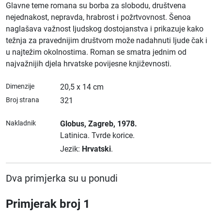
Glavne teme romana su borba za slobodu, društvena
nejednakost, nepravda, hrabrost i požrtvovnost. Šenoa
naglašava važnost ljudskog dostojanstva i prikazuje kako
težnja za pravednijim društvom može nadahnuti ljude čak i
u najtežim okolnostima. Roman se smatra jednim od
najvažnijih djela hrvatske povijesne književnosti.
Dimenzije
20,5 x 14 cm
Broj strana
321
Nakladnik
Globus
, Zagreb
, 1978.
Latinica.
Tvrde korice.
Jezik:
Hrvatski
.
Dva primjerka su u ponudi
Primjerak broj 1