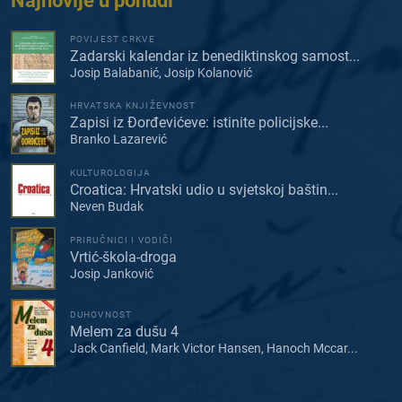
Najnovije u ponudi
POVIJEST CRKVE
Zadarski kalendar iz benediktinskog samost...
Josip Balabanić, Josip Kolanović
HRVATSKA KNJIŽEVNOST
Zapisi iz Đorđevićeve: istinite policijske...
Branko Lazarević
KULTUROLOGIJA
Croatica: Hrvatski udio u svjetskoj baštin...
Neven Budak
PRIRUČNICI I VODIČI
Vrtić-škola-droga
Josip Janković
DUHOVNOST
Melem za dušu 4
Jack Canfield, Mark Victor Hansen, Hanoch Mccar...