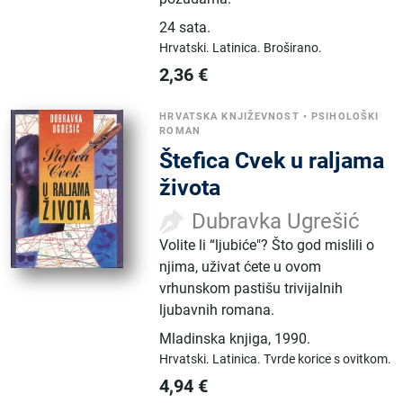
24 sata
.
Hrvatski.
Latinica.
Broširano.
2,36
€
HRVATSKA KNJIŽEVNOST
•
PSIHOLOŠKI
ROMAN
Štefica Cvek u raljama
života
Dubravka Ugrešić
Volite li “ljubiće"? Što god mislili o
njima, uživat ćete u ovom
vrhunskom pastišu trivijalnih
ljubavnih romana.
Mladinska knjiga
,
1990.
Hrvatski.
Latinica.
Tvrde korice s ovitkom.
4,94
€