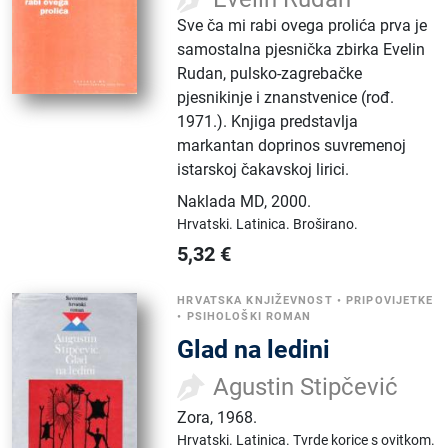
Sve ča mi rabi ovega prolića prva je
samostalna pjesnička zbirka Evelin
Rudan, pulsko-zagrebačke
pjesnikinje i znanstvenice (rođ.
1971.). Knjiga predstavlja
markantan doprinos suvremenoj
istarskoj čakavskoj lirici.
Naklada MD
,
2000.
Hrvatski.
Latinica.
Broširano.
5,32
€
HRVATSKA KNJIŽEVNOST
•
PRIPOVIJETKE
•
PSIHOLOŠKI ROMAN
Glad na ledini
Agustin Stipčević
Zora
,
1968.
Hrvatski.
Latinica.
Tvrde korice s ovitkom.