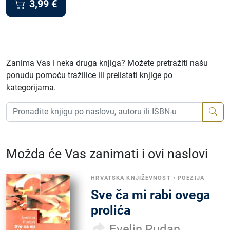
3,99
€
Zanima Vas i neka druga knjiga? Možete pretražiti našu
ponudu pomoću tražilice ili prelistati knjige po
kategorijama.
Možda će Vas zanimati i ovi naslovi
HRVATSKA KNJIŽEVNOST
•
POEZIJA
Sve ča mi rabi ovega
prolića
Evelin Rudan