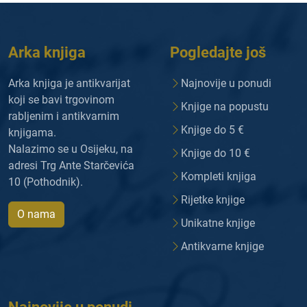
Arka knjiga
Pogledajte još
Arka knjiga je antikvarijat
Najnovije u ponudi
koji se bavi trgovinom
Knjige na popustu
rabljenim i antikvarnim
Knjige do 5 €
knjigama.
Nalazimo se u Osijeku, na
Knjige do 10 €
adresi Trg Ante Starčevića
Kompleti knjiga
10 (Pothodnik).
Rijetke knjige
O nama
Unikatne knjige
Antikvarne knjige