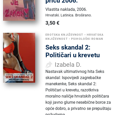
priču 2006.
Vlastita naklada
,
2006.
Hrvatski.
Latinica.
Broširano.
3,50
€
EROTSKA KNJIŽEVNOST
•
HRVATSKA
KNJIŽEVNOST
•
PSIHOLOŠKI ROMAN
Seks skandal 2:
Političari u krevetu
Izabela D.
Nastavak ultimativnog hita Seks
skandal: Ispovijedi zagrebačke
manekenke, Seks skandal 2:
Političari u krevetu, razotkriva
moralno naličje hrvatskih političara
koji javno glume nesebične borce za
opće dobro, a privatno se prepuštaju
požudama.