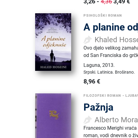
3,26
-
3,49
€
4,36
PSIHOLOŠKI ROMAN
A planine o
Khaled Hosse
Ovo djelo velikog zamaha 
od San Franciska do grčkog
Laguna
,
2013.
Srpski.
Latinica.
Broširano.
8,96
€
FILOZOFSKI ROMAN
•
LJUBA
Pažnja
Alberto Mora
Francesco Merighi vraća 
roman, vodi dnevnik o ži