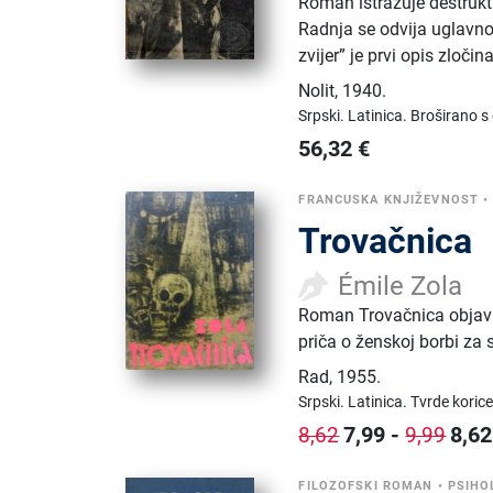
Roman istražuje destrukti
Radnja se odvija uglavnom
zvijer” je prvi opis zločin
Nolit
,
1940.
Srpski.
Latinica.
Broširano s
56,32
€
FRANCUSKA KNJIŽEVNOST
Trovačnica
Émile Zola
Roman Trovačnica objavlj
priča o ženskoj borbi za 
Rad
,
1955.
Srpski.
Latinica.
Tvrde korice
7,99
-
8,62
8,62
9,99
FILOZOFSKI ROMAN
•
PSIHO