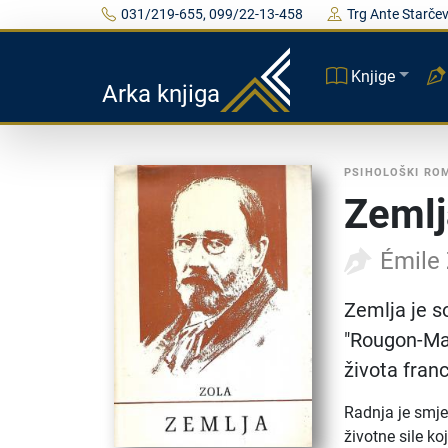
031/219-655, 099/22-13-458
Trg Ante Starčev
Knjige
Arka knjiga
PSIHOLOŠKI RO
Zemlj
Émile
Zemlja je s
"Rougon-Mac
života fran
Radnja je smje
životne sile ko