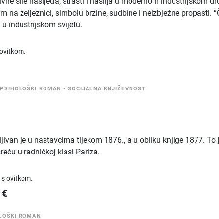
vne sile nasljeđa, strasti i nasilja u modernom industrijskom dr
 na željeznici, simbolu brzine, sudbine i neizbježne propasti. 
a u industrijskom svijetu.
 ovitkom.
•
PSIHOLOŠKI ROMAN
•
SOCIJALNA KNJIŽEVNOST
ivan je u nastavcima tijekom 1876., a u obliku knjige 1877. To 
sreću u radničkoj klasi Pariza.
 s ovitkom.
€
LOŠKI ROMAN