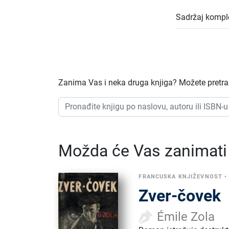
Sadržaj kompl
Zanima Vas i neka druga knjiga? Možete pretraži
Možda će Vas zanimati i
FRANCUSKA KNJIŽEVNOST
Zver-čovek
Émile Zola