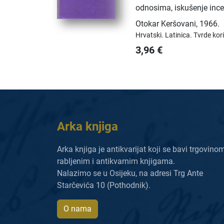
odnosima, iskušenje ince
Otokar Keršovani
,
1966.
Hrvatski.
Latinica.
Tvrde kor
3,96
€
Arka knjiga
Arka knjiga je antikvarijat koji se bavi trgovino
rabljenim i antikvarnim knjigama.
Nalazimo se u Osijeku, na adresi Trg Ante
Starčevića 10 (Pothodnik).
O nama