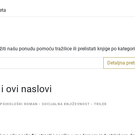
eta
ti našu ponudu pomoću tražilice ili prelistati knjige po kategor
Detaljna pre
 ovi naslovi
•
PSIHOLOŠKI ROMAN
•
SOCIJALNA KNJIŽEVNOST
•
TRILER