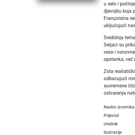
u selo i počinj
djevojku koja p
Françoisina se
uključujući nas
Središnja tem
Seljaci su prik
veze i osnovne
opstanka, već 
Zola realističk
odbacujući rom
suvremene čita
ostvarenja natu
Naslov izvornika
Prijevod
Urednik
Ilustracije