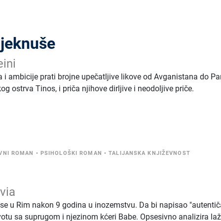
djeknuše
ini
i ambicije prati brojne upečatljive likove od Avganistana do Par
 ostrva Tinos, i priča njihove dirljive i neodoljive priče.
VNI ROMAN
•
PSIHOLOŠKI ROMAN
•
TALIJANSKA KNJIŽEVNOST
via
se u Rim nakon 9 godina u inozemstvu. Da bi napisao "autentič
votu sa suprugom i njezinom kćeri Babe. Opsesivno analizira laž