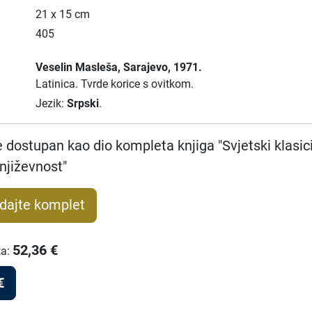
21 x 15 cm
405
Veselin Masleša
, Sarajevo
, 1971.
Latinica.
Tvrde korice s ovitkom.
Jezik:
Srpski
.
e dostupan kao dio kompleta knjiga "Svjetski klasici
njiževnost"
dajte komplet
52,36
€
ta
:
€