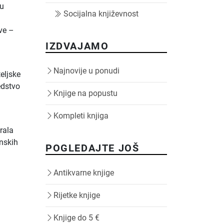
nu
Socijalna književnost
ve –
IZDVAJAMO
Najnovije u ponudi
teljske
edstvo
Knjige na popustu
Kompleti knjiga
rala
unskih
POGLEDAJTE JOŠ
Antikvarne knjige
Rijetke knjige
Knjige do 5 €