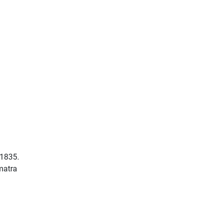
 1835.
matra