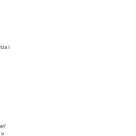
iza i
an"
 u