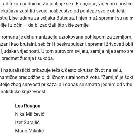
e raditi kao nadničar. Zaljubljuje se u Françoise, vrijednu i pošte
okušava zaštititi svoje nasljedstvo od pohlepe svoje obitelji.
stra Lise, udana za seljaka Buteaua, i njen muž spremni su na s
ilje i zločin – da bi zadržali što više zemlje.
a romana je dehumanizacija uzrokovana pohlepom za zemljom.
azani kao brutalni, sebični i beskrupulozni, spremni žrtvovati obi
 ljudske vrijednosti. U tom surovom svijetu, zemlja nije samo sr
i predmet žudnje i sukoba.
i i naturalistički prikazuje težak, često okrutan život na selu,
antične predodžbe o idiličnom ruralnom životu. "Zemlja" je šoki
telje zbog sirovosti prikaza, ali danas se smatra jednim od vrh
ralističke književnosti.
Les Rougon
Nika Miličević
Izet Sarajlić
Mario Mikulić