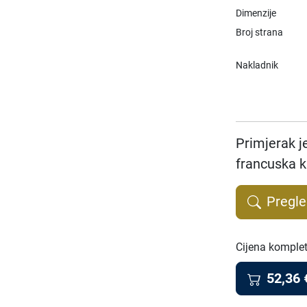
Dimenzije
Broj strana
Nakladnik
Primjerak j
francuska k
Pregle
Cijena komple
52,36