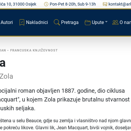
ića 10, 31000 Osijek
Pon-Pet 8-20h, Sub 9-13h
kontakt@ark
Autori
Nakladnici
Pretraga
Upute
O na
MAN
•
FRANCUSKA KNJIŽEVNOST
a
 Zola
ocijalni roman objavljen 1887. godine, dio ciklusa
quart", u kojem Zola prikazuje brutalnu stvarnost
cuskih seljaka.
štena u selu Beauce, gdje su zemlja i vlasništvo nad njom glav
je pokreću likove. Glavni lik, Jean Macquart, bivši vojnik, doselja