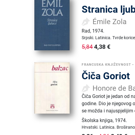
Stranica lju
Émile Zola
Rad
,
1974.
Srpski.
Latinica.
Tvrde korice
4,38
€
5,84
FRANCUSKA KNJIŽEVNOST
Čiča Goriot
Honore de B
Čiča Goriot je jedan od 
godine. Dio je njegovog
se možda i najuspjelijim 
Školska knjiga
,
1974.
Hrvatski.
Latinica.
Broširano