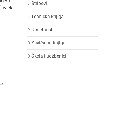
uštvu.
Stripovi
“Čovjek
Tehnička knjiga
Umjetnost
Zavičajna knjiga
Škola i udžbenici
je