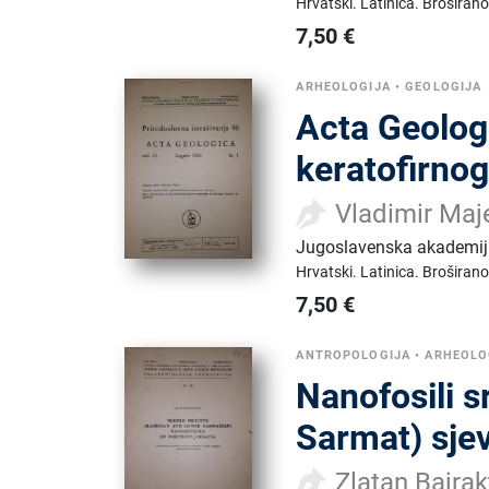
Hrvatski.
Latinica.
Broširano
7,50
€
ARHEOLOGIJA
•
GEOLOGIJA
Acta Geologi
keratofirno
Vladimir Maje
Jugoslavenska akademija
Hrvatski.
Latinica.
Broširano
7,50
€
ANTROPOLOGIJA
•
ARHEOLO
Nanofosili s
Sarmat) sje
Zlatan Bajrak