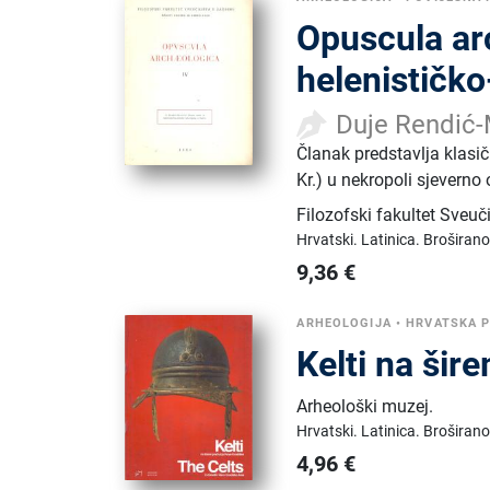
Opuscula arc
helenističko
Duje Rendić-
Članak predstavlja klasič
Kr.) u nekropoli sjeverno
Filozofski fakultet Sveuč
Hrvatski.
Latinica.
Broširano
9,36
€
ARHEOLOGIJA
•
HRVATSKA P
Kelti na ši
Arheološki muzej
.
Hrvatski.
Latinica.
Broširano
4,96
€