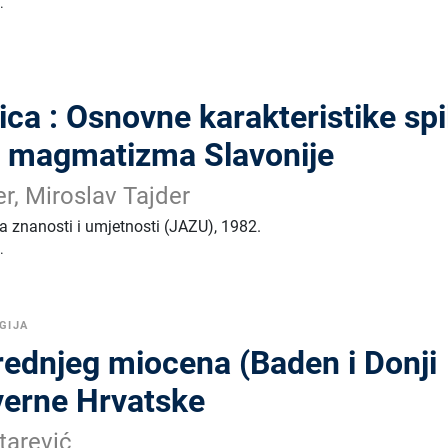
.
ca : Osnovne karakteristike spil
g magmatizma Slavonije
r, Miroslav Tajder
 znanosti i umjetnosti (JAZU)
,
1982.
.
GIJA
rednjeg miocena (Baden i Donji
verne Hrvatske
tarević