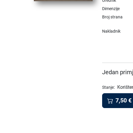
Urednik
Dimenzije
Broj strana
Nakladnik
Jedan primj
:
Korište
Stanje
7,50
€