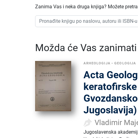
Zanima Vas i neka druga knjiga? Možete pretraži
Možda će Vas zanimati i
ARHEOLOGIJA
•
GEOLOGIJA
Acta Geologic
keratofirske
Gvozdanskog 
Jugoslavija)
Vladimir Maj
Jugoslavenska akademija