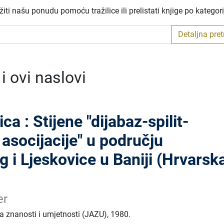
ti našu ponudu pomoću tražilice ili prelistati knjige po kategor
Detaljna pre
 ovi naslovi
a : Stijene "dijabaz-spilit-
 asocijacije" u području
i Ljeskovice u Baniji (Hrvarska
er
 znanosti i umjetnosti (JAZU)
,
1980.