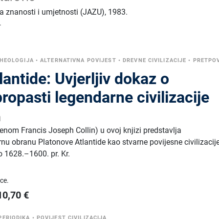
 znanosti i umjetnosti (JAZU)
,
1983.
.
HEOLOGIJA
•
ALTERNATIVNA POVIJEST
•
DREVNE CIVILIZACIJE
•
PRETPO
lantide: Uvjerljiv dokaz o
ropasti legendarne civilizacije
h
nom Francis Joseph Collin) u ovoj knjizi predstavlja
u obranu Platonove Atlantide kao stvarne povijesne civilizacij
ko 1628.–1600. pr. Kr.
ice.
10,70
€
PERIODIKA
•
POVIJEST CIVILIZACIJA