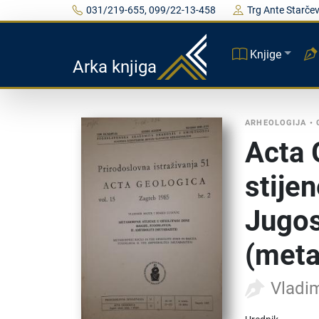
031/219-655, 099/22-13-458
Trg Ante Starčev
Knjige
Arka knjiga
ARHEOLOGIJA
•
Acta 
stijen
Jugosl
(meta
Vladim