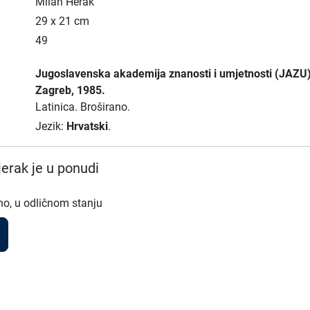
Milan Herak
29 x 21 cm
49
Jugoslavenska akademija znanosti i umjetnosti (JAZU
Zagreb
, 1985.
Latinica.
Broširano.
Jezik:
Hrvatski
.
erak je u ponudi
no, u odličnom stanju