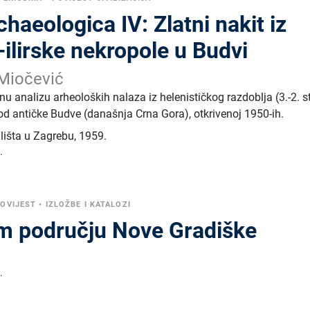
haeologica IV: Zlatni nakit iz
-ilirske nekropole u Budvi
Miočević
nu analizu arheoloških nalaza iz helenističkog razdoblja (3.-2. st
 od antičke Budve (današnja Crna Gora), otkrivenoj 1950-ih.
ilišta u Zagrebu
,
1959.
.
OVIJEST
•
IZLOŽBE I KATALOZI
rem području Nove Gradiške
.