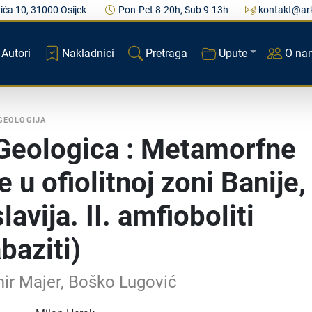
ića 10, 31000 Osijek
Pon-Pet 8-20h, Sub 9-13h
kontakt@ark
Autori
Nakladnici
Pretraga
Upute
O na
GEOLOGIJA
Geologica : Metamorfne
e u ofiolitnoj zoni Banije,
avija. II. amfioboliti
baziti)
ir Majer, Boško Lugović