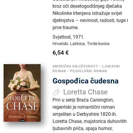
kroz oči desetogodišnjeg dječaka
Nikolinke Irtenjeva istražuje svijet
djetinjstva – nevinost, radosti, tuge i
prve traume.
Svjetlost
,
1971.
Hrvatski.
Latinica.
Tvrde korice.
6,54
€
AMERIČKA KNJIŽEVNOST
•
LJUBAVNI
ROMAN
•
PSIHOLOŠKI ROMAN
Gospođica čudesna
Loretta Chase
Prvi u seriji Braća Carsington,
regentski je romantični roman
smješten u Derbyshire 1820-ih.
Loretta Chase, majstorica duhovitih
ljubavnih priča, spaja humor,