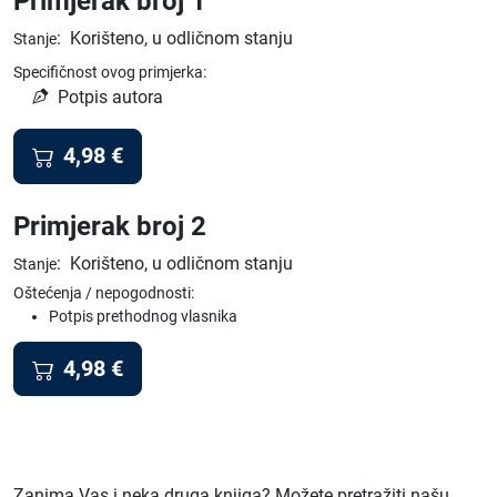
Primjerak broj 1
:
Korišteno, u odličnom stanju
Stanje
Specifičnost ovog primjerka:
Potpis autora
4,98
€
Primjerak broj 2
:
Korišteno, u odličnom stanju
Stanje
Oštećenja / nepogodnosti:
Potpis prethodnog vlasnika
4,98
€
Zanima Vas i neka druga knjiga? Možete pretražiti našu