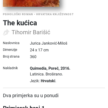
PSIHOLOŠKI ROMAN
•
HRVATSKA KNJIŽEVNOST
The kućica
Tihomir Barišić
Naslovnica
Jurica Janković-Miloš
Dimenzije
24 x 17 cm
Broj strana
360
Nakladnik
Quimedia
, Poreč
, 2016.
Latinica.
Broširano.
Jezik:
Hrvatski
.
Dva primjerka su u ponudi