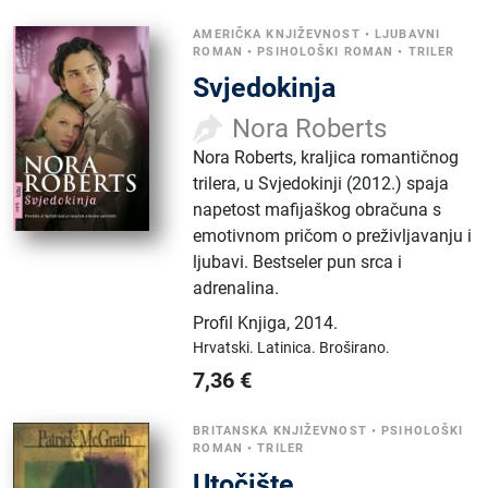
AMERIČKA KNJIŽEVNOST
•
LJUBAVNI
ROMAN
•
PSIHOLOŠKI ROMAN
•
TRILER
Svjedokinja
Nora Roberts
Nora Roberts, kraljica romantičnog
trilera, u Svjedokinji (2012.) spaja
napetost mafijaškog obračuna s
emotivnom pričom o preživljavanju i
ljubavi. Bestseler pun srca i
adrenalina.
Profil Knjiga
,
2014.
Hrvatski.
Latinica.
Broširano.
7,36
€
BRITANSKA KNJIŽEVNOST
•
PSIHOLOŠKI
ROMAN
•
TRILER
Utočište