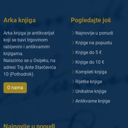
Arka knjiga
Pogledajte još
Arka knjiga je antikvarijat
Najnovije u ponudi
koji se bavi trgovinom
Knjige na popustu
rabljenim i antikvarnim
Knjige do 5 €
knjigama.
Nalazimo se u Osijeku, na
Knjige do 10 €
adresi Trg Ante Starčevića
Kompleti knjiga
10 (Pothodnik).
Rijetke knjige
O nama
Unikatne knjige
Antikvarne knjige
Najnovije u ponudi