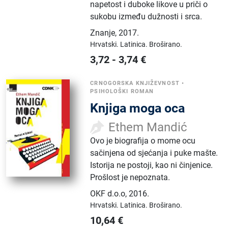
napetost i duboke likove u priči o
sukobu između dužnosti i srca.
Znanje
,
2017.
Hrvatski.
Latinica.
Broširano.
3,72
-
3,74
€
CRNOGORSKA KNJIŽEVNOST
•
PSIHOLOŠKI ROMAN
Knjiga moga oca
Ethem Mandić
Ovo je biografija o mome ocu
sačinjena od sjećanja i puke mašte.
Istorija ne postoji, kao ni činjenice.
Prošlost je nepoznata.
OKF d.o.o
,
2016.
Hrvatski.
Latinica.
Broširano.
10,64
€