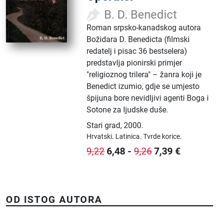
B. D. Benedict
Roman srpsko-kanadskog autora
Božidara D. Benedicta (filmski
redatelj i pisac 36 bestselera)
predstavlja pionirski primjer
"religioznog trilera" – žanra koji je
Benedict izumio, gdje se umjesto
špijuna bore nevidljivi agenti Boga i
Sotone za ljudske duše.
Stari grad
,
2000.
Hrvatski.
Latinica.
Tvrde korice.
6,48
-
7,39
€
9,22
9,26
OD ISTOG AUTORA