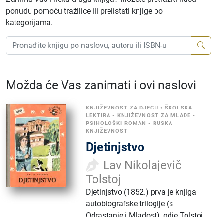
ponudu pomoću tražilice ili prelistati knjige po
kategorijama.
Možda će Vas zanimati i ovi naslovi
KNJIŽEVNOST ZA DJECU
•
ŠKOLSKA
LEKTIRA
•
KNJIŽEVNOST ZA MLADE
•
PSIHOLOŠKI ROMAN
•
RUSKA
KNJIŽEVNOST
Djetinjstvo
Lav Nikolajevič
Tolstoj
Djetinjstvo (1852.) prva je knjiga
autobiografske trilogije (s
Odrastanje i Mladost), gdje Tolstoj