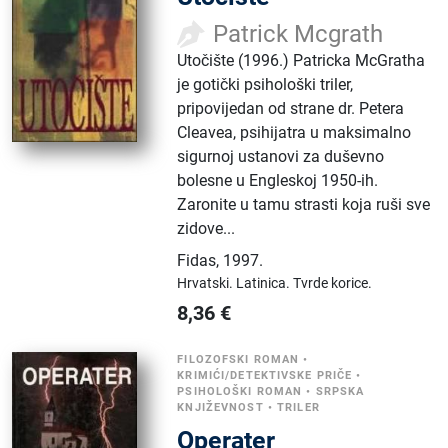
Patrick Mcgrath
Utočište (1996.) Patricka McGratha
je gotički psihološki triler,
pripovijedan od strane dr. Petera
Cleavea, psihijatra u maksimalno
sigurnoj ustanovi za duševno
bolesne u Engleskoj 1950-ih.
Zaronite u tamu strasti koja ruši sve
zidove...
Fidas
,
1997.
Hrvatski.
Latinica.
Tvrde korice.
8,36
€
FILOZOFSKI ROMAN
•
KRIMIĆI/DETEKTIVSKE PRIČE
•
PSIHOLOŠKI ROMAN
•
SRPSKA
KNJIŽEVNOST
•
TRILER
Operater