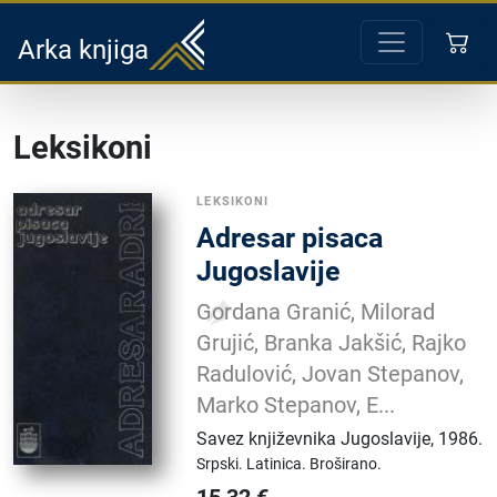
Arka knjiga
Leksikoni
LEKSIKONI
Adresar pisaca
Jugoslavije
Gordana Granić, Milorad
Grujić, Branka Jakšić, Rajko
Radulović, Jovan Stepanov,
Marko Stepanov, E...
Savez književnika Jugoslavije
,
1986.
Srpski.
Latinica.
Broširano.