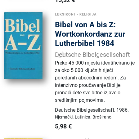
15,32
€
LEKSIKONI
•
RELIGIJA
Bibel von A bis Z:
Wortkonkordanz zur
Lutherbibel 1984
Deutsche Bibelgesellschaft
Preko 45 000 mjesta identificirano je
za oko 5 000 ključnih riječi
poredanih abecednim redom. Za
intenzivno proučavanje Biblije
pronaći ćete sve bitne izjave o
središnjim pojmovima.
Deutsche Bibelgesellschaft
,
1986.
Njemački.
Latinica.
Broširano.
5,98
€