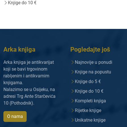
Knjige do 10 €
Arka knjiga
Pogledajte još
Arka knjiga je antikvarijat
Najnovije u ponudi
koji se bavi trgovinom
Knjige na popustu
rabljenim i antikvarnim
Knjige do 5 €
knjigama.
Nalazimo se u Osijeku, na
Knjige do 10 €
adresi Trg Ante Starčevića
Kompleti knjiga
10 (Pothodnik).
Rijetke knjige
O nama
Unikatne knjige