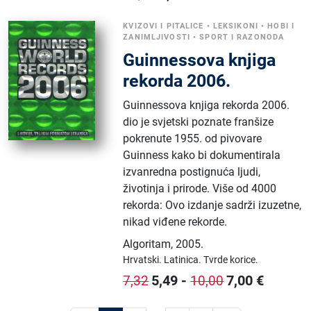
KVIZOVI I PITALICE
•
LEKSIKONI
•
HOBI I
ZANIMLJIVOSTI
•
SPORT I RAZONODA
Guinnessova knjiga
rekorda 2006.
Guinnessova knjiga rekorda 2006.
dio je svjetski poznate franšize
pokrenute 1955. od pivovare
Guinness kako bi dokumentirala
izvanredna postignuća ljudi,
životinja i prirode. Više od 4000
rekorda: Ovo izdanje sadrži izuzetne,
nikad viđene rekorde.
Algoritam
,
2005.
Hrvatski.
Latinica.
Tvrde korice.
5,49
-
7,00
€
7,32
10,00