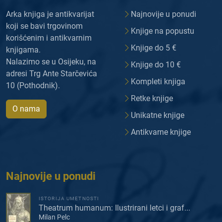
Arka knjiga je antikvarijat
Najnovije u ponudi
koji se bavi trgovinom
Knjige na popustu
korišćenim i antikvarnim
Knjige do 5 €
knjigama.
Nalazimo se u Osijeku, na
Knjige do 10 €
adresi Trg Ante Starčevića
Kompleti knjiga
10 (Pothodnik).
Retke knjige
O nama
Unikatne knjige
Antikvarne knjige
Najnovije u ponudi
ISTORIJA UMETNOSTI
Theatrum humanum: Ilustrirani letci i graf...
Milan Pelc