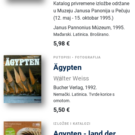
Katalog privremene izložbe održane
u Muzeju Janusa Panonija u Pečuju
(12. maj - 15. oktobar 1995.)
Janus Pannonius Múzeum
,
1995.
Mađarski.
Latinica.
Broširano.
5,98
€
PUTOPISI
•
FOTOGRAFIJA
Ägypten
Walter Weiss
Bucher Verlag
,
1992.
Nemački.
Latinica.
Tvrde korice s
omotom.
5,50
€
IZLOŽBE I KATALOZI
Agypten - land der