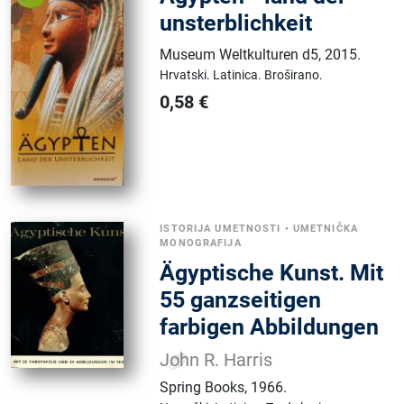
unsterblichkeit
Museum Weltkulturen d5
,
2015.
Hrvatski.
Latinica.
Broširano.
0,58
€
ISTORIJA UMETNOSTI
•
UMETNIČKA
MONOGRAFIJA
Ägyptische Kunst. Mit
55 ganzseitigen
farbigen Abbildungen
John R. Harris
Spring Books
,
1966.