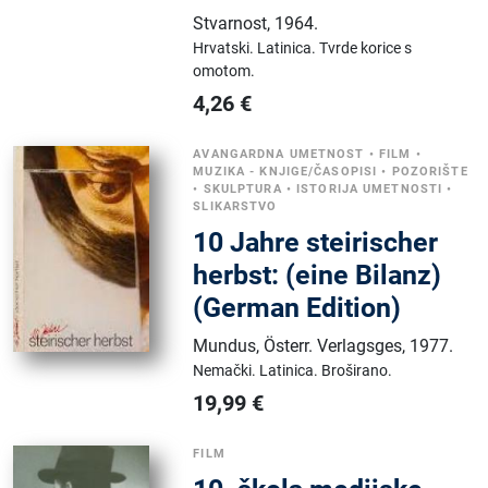
Stvarnost
,
1964.
Hrvatski.
Latinica.
Tvrde korice s
omotom.
4,26
€
AVANGARDNA UMETNOST
•
FILM
•
MUZIKA - KNJIGE/ČASOPISI
•
POZORIŠTE
•
SKULPTURA
•
ISTORIJA UMETNOSTI
•
SLIKARSTVO
10 Jahre steirischer
herbst: (eine Bilanz)
(German Edition)
Mundus, Österr. Verlagsges
,
1977.
Nemački.
Latinica.
Broširano.
19,99
€
FILM