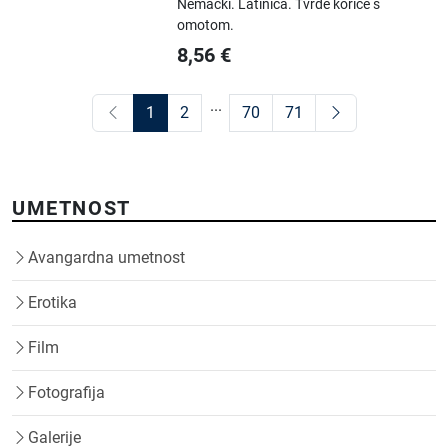
Nemački.
Latinica.
Tvrde korice s
omotom.
8,56
€
...
1
2
70
71
UMETNOST
Avangardna umetnost
Erotika
Film
Fotografija
Galerije