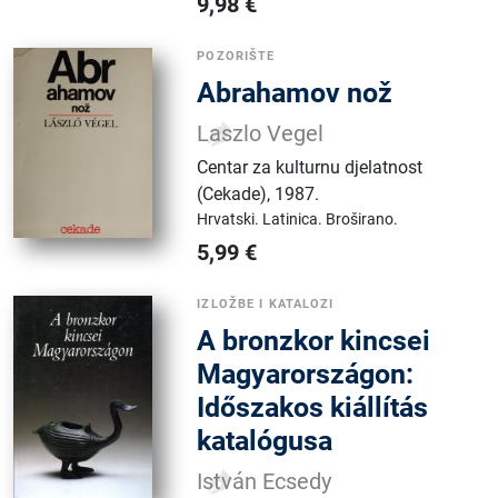
9,98
€
POZORIŠTE
Abrahamov nož
Laszlo Vegel
Centar za kulturnu djelatnost
(Cekade)
,
1987.
Hrvatski.
Latinica.
Broširano.
5,99
€
IZLOŽBE I KATALOZI
A ​bronzkor kincsei
Magyarországon:
Időszakos kiállítás
katalógusa
István Ecsedy