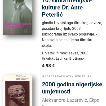
10. škola medijske
kulture Dr. Ante
Peterlić
glasilo Hrvatskoga filmskog saveza,
posebni broj, ljeto 2008. -
Bibliografija uz svako poglavlje. -
Nastavlja se na Ljetnu filmsku
školu.
Hrvatski filmski savez
,
2008.
Hrvatski.
Latinica.
Broširano.
4,98
€
IZLOŽBE I KATALOZI
•
SKULPTURA
2000 godina nigerijske
umjetnosti
Aleksandra Lazarević, Ekpo