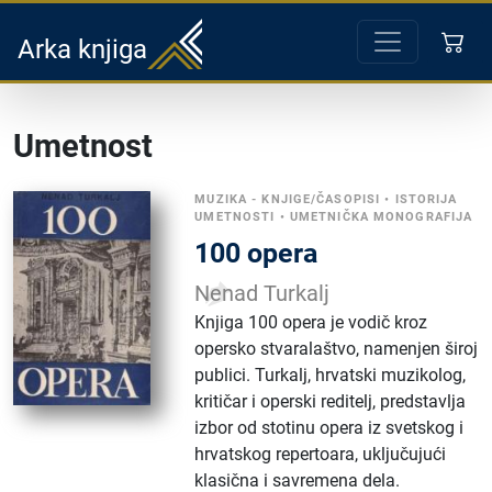
Arka knjiga
Umetnost
MUZIKA - KNJIGE/ČASOPISI
•
ISTORIJA
UMETNOSTI
•
UMETNIČKA MONOGRAFIJA
100 opera
Nenad Turkalj
Knjiga 100 opera je vodič kroz
opersko stvaralaštvo, namenjen široj
publici. Turkalj, hrvatski muzikolog,
kritičar i operski reditelj, predstavlja
izbor od stotinu opera iz svetskog i
hrvatskog repertoara, uključujući
klasična i savremena dela.