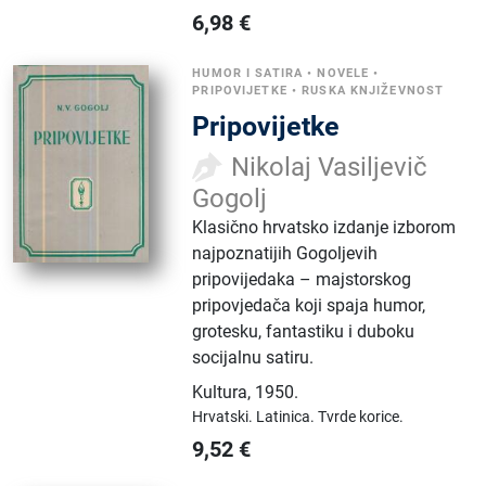
6,98
€
HUMOR I SATIRA
•
NOVELE
•
PRIPOVIJETKE
•
RUSKA KNJIŽEVNOST
Pripovijetke
Nikolaj Vasiljevič
Gogolj
Klasično hrvatsko izdanje izborom
najpoznatijih Gogoljevih
pripovijedaka – majstorskog
pripovjedača koji spaja humor,
grotesku, fantastiku i duboku
socijalnu satiru.
Kultura
,
1950.
Hrvatski.
Latinica.
Tvrde korice.
9,52
€