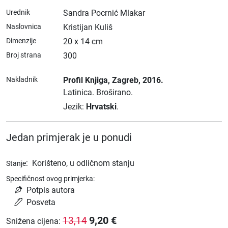
Urednik
Sandra Pocrnić Mlakar
Naslovnica
Kristijan Kuliš
Dimenzije
20 x 14 cm
Broj strana
300
Nakladnik
Profil Knjiga
, Zagreb
, 2016.
Latinica.
Broširano.
Jezik:
Hrvatski
.
Jedan primjerak je u ponudi
:
Korišteno, u odličnom stanju
Stanje
Specifičnost ovog primjerka:
Potpis autora
Posveta
9,20
€
13,14
Snižena cijena
: