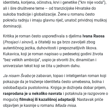
identiteta, korijena, očinstva, krvi i genetike (“krv nije voda”),
ali i šire društvene teme – od tranzicijske Hrvatske do
sukoba tradicije i globalizacije. Žene u romanu često
pokreću radnju i imaju glavnu riječ, unatoč prividnoj muškoj
dominaciji.
Kritika je roman često uspoređivala s djelima
Ivana Raosa
(
Prosjaci i sinovi
), a čitatelji su ga brzo zavoljeli zbog
autentičnog jezika, duhovitosti i prepoznatljivih likova.
Kukavica, koji je roman napisao u pedesetoj godini života
“bez velikih ambicija”, uspio je stvoriti živ, dinamičan i
univerzalan tekst koji se čita u jednom dahu.
Ja nisam Švabo
je zabavan, topao i inteligentan roman koji
pokazuje da je traženje identiteta često urnebesna, bolna i
oslobađajuća pustolovina. Knjiga je doživjela dobar prijem,
rasprodana je u nekoliko navrata
i potaknula je razgovore o
mogućoj
filmskoj ili kazališnoj adaptaciji
. Nastavak priče
objavljen je kasnije u romanu
Mlada misa
.