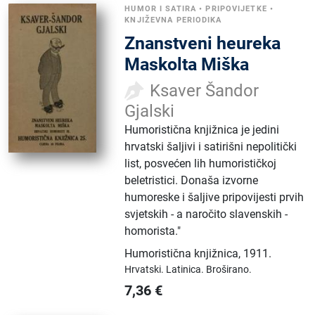
HUMOR I SATIRA
•
PRIPOVIJETKE
•
KNJIŽEVNA PERIODIKA
Znanstveni heureka
Maskolta Miška
Ksaver Šandor
Gjalski
Humoristična knjižnica je jedini
hrvatski šaljivi i satirišni nepolitički
list, posvećen lih humorističkoj
beletristici. Donaša izvorne
humoreske i šaljive pripovijesti prvih
svjetskih - a naročito slavenskih -
homorista."
Humoristična knjižnica
,
1911.
Hrvatski.
Latinica.
Broširano.
7,36
€