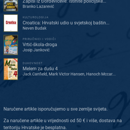
Zapisi iz Đorđevićeve: istinite policijske...
Branko Lazarević
KULTUROLOGIJA
Croatica: Hrvatski udio u svjetskoj baštin...
Neven Budak
PRIRUČNICI I VODIČI
Vrtić-škola-droga
Josip Janković
DUHOVNOST
Melem za dušu 4
Jack Canfield, Mark Victor Hansen, Hanoch Mccar...
Naručene artikle isporučujemo u sve zemlje svijeta.
Za naručene artikle u vrijednosti od 50 € i više, dostava na
teritoriju Hrvatske je besplatna.