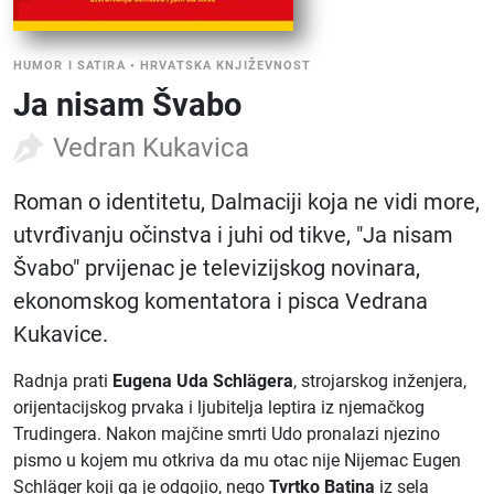
HUMOR I SATIRA
•
HRVATSKA KNJIŽEVNOST
Ja nisam Švabo
Vedran Kukavica
Roman o identitetu, Dalmaciji koja ne vidi more,
utvrđivanju očinstva i juhi od tikve, "Ja nisam
Švabo" prvijenac je televizijskog novinara,
ekonomskog komentatora i pisca Vedrana
Kukavice.
Radnja prati
Eugena Uda Schlägera
, strojarskog inženjera,
orijentacijskog prvaka i ljubitelja leptira iz njemačkog
Trudingera. Nakon majčine smrti Udo pronalazi njezino
pismo u kojem mu otkriva da mu otac nije Nijemac Eugen
Schläger koji ga je odgojio, nego
Tvrtko Batina
iz sela