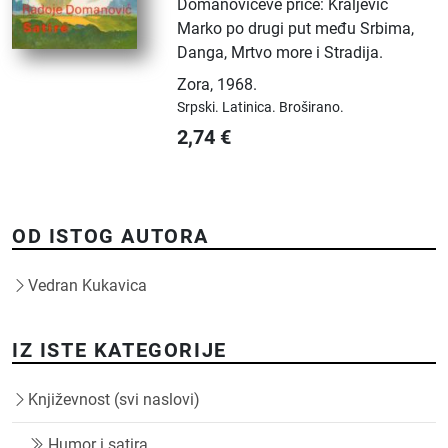
Domanovićeve priče: Kraljević
Marko po drugi put među Srbima,
Danga, Mrtvo more i Stradija.
Zora
,
1968.
Srpski.
Latinica.
Broširano.
2,74
€
OD ISTOG AUTORA
Vedran Kukavica
IZ ISTE KATEGORIJE
Književnost (svi naslovi)
Humor i satira