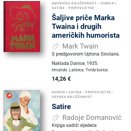
AMERIČKA KNJIŽEVNOST
•
HUMOR I
SATIRA
•
PRIPOVIJETKE
Šaljive priče Marka
Twaina i drugih
američkih humorista
Mark Twain
S predgovorom Uptona Sinclaira.
Naklada Danice
,
1935.
Hrvatski.
Latinica.
Tvrde korice.
14,26
€
HUMOR I SATIRA
•
PRIPOVIJETKE
•
SRPSKA KNJIŽEVNOST
Satire
Radoje Domanović
Knjiga sadrži sljedeće