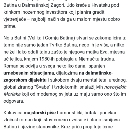
Batina u Dalmatinskoj Zagori. Udo kreće u Hrvatsku pod
krinkom inozemnog investitora koji planira graditi
vjetrenjače – najbolji način da ga u malom mjestu dobro
prime.
No u Batini (Velika i Gornja Batina) stvari se zakompliciraju:
tamo nije samo jedan Tvrtko Batina, nego ih je više, a nitko
ne želi lako odati tajnu zašto je njegova majka Eva, mjesna
učiteljica, krajem 1980-ih pobjegla u Njemačku trudna.
Roman se odvija u svega nekoliko dana, ispunjen
urnebesnim situacijama
, dijalozima
na dalmatinsko-
zagorskom dijalektu
i sukobom dvaju mentaliteta: urednog,
globaliziranog “Švabe” i tvrdokornih, snalažljivih
novovjekih
Morlaka
koji od modernog svijeta uzimaju samo ono što im
odgovara.
Kukavica
majstorski piše
humoristički, britak i ponekad
zločest roman koji istovremeno uzvisuje i blago ismijava
Batinu i njezine stanovnike. Kroz priču propituje teme