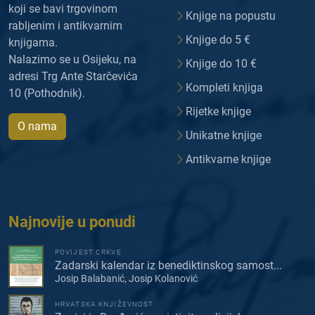
koji se bavi trgovinom
Knjige na popustu
rabljenim i antikvarnim
Knjige do 5 €
knjigama.
Nalazimo se u Osijeku, na
Knjige do 10 €
adresi Trg Ante Starčevića
Kompleti knjiga
10 (Pothodnik).
Rijetke knjige
O nama
Unikatne knjige
Antikvarne knjige
Najnovije u ponudi
POVIJEST CRKVE
Zadarski kalendar iz benediktinskog samost...
Josip Balabanić, Josip Kolanović
HRVATSKA KNJIŽEVNOST