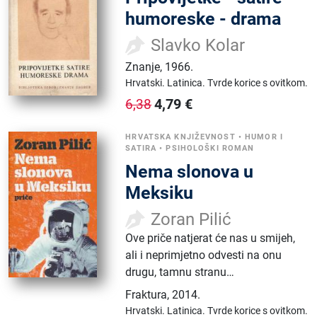
humoreske - drama
Slavko Kolar
Znanje
,
1966.
Hrvatski.
Latinica.
Tvrde korice s ovitkom.
4,79
€
6,38
HRVATSKA KNJIŽEVNOST
•
HUMOR I
SATIRA
•
PSIHOLOŠKI ROMAN
Nema slonova u
Meksiku
Zoran Pilić
Ove priče natjerat će nas u smijeh,
ali i neprimjetno odvesti na onu
drugu, tamnu stranu…
Fraktura
,
2014.
Hrvatski.
Latinica.
Tvrde korice s ovitkom.