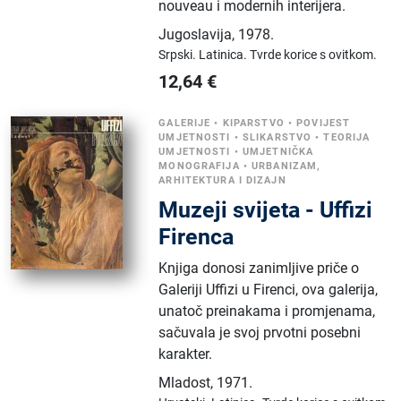
nouveau i modernih interijera.
Jugoslavija
,
1978.
Srpski.
Latinica.
Tvrde korice s ovitkom.
12,64
€
GALERIJE
•
KIPARSTVO
•
POVIJEST
UMJETNOSTI
•
SLIKARSTVO
•
TEORIJA
UMJETNOSTI
•
UMJETNIČKA
MONOGRAFIJA
•
URBANIZAM,
ARHITEKTURA I DIZAJN
Muzeji svijeta - Uffizi
Firenca
Knjiga donosi zanimljive priče o
Galeriji Uffizi u Firenci, ova galerija,
unatoč preinakama i promjenama,
sačuvala je svoj prvotni posebni
karakter.
Mladost
,
1971.