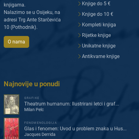
Knjige do 5 €
knjigama.
Nalazimo se u Osijeku, na
Knjige do 10 €
adresi Trg Ante Starčevića
Kompleti knjiga
10 (Pothodnik).
Rijetke knjige
O nama
Unikatne knjige
Antikvarne knjige
Najnovije u ponudi
GRAFIKE
Theatrum humanum: Ilustrirani letci i graf...
Milan Pelc
FENOMENOLOGIJA
Glas i fenomen: Uvod u problem znaka u Hus...
Jacques Derrida