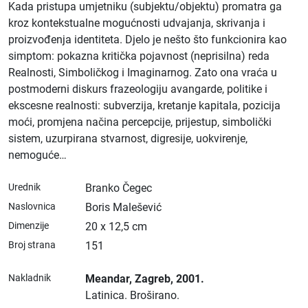
Kada pristupa umjetniku (subjektu/objektu) promatra ga
kroz kontekstualne mogućnosti udvajanja, skrivanja i
proizvođenja identiteta. Djelo je nešto što funkcionira kao
simptom: pokazna kritička pojavnost (neprisilna) reda
Realnosti, Simboličkog i Imaginarnog. Zato ona vraća u
postmoderni diskurs frazeologiju avangarde, politike i
ekscesne realnosti: subverzija, kretanje kapitala, pozicija
moći, promjena načina percepcije, prijestup, simbolički
sistem, uzurpirana stvarnost, digresije, uokvirenje,
nemoguće…
Urednik
Branko Čegec
Naslovnica
Boris Malešević
Dimenzije
20 x 12,5 cm
Broj strana
151
Nakladnik
Meandar
, Zagreb
, 2001.
Latinica.
Broširano.