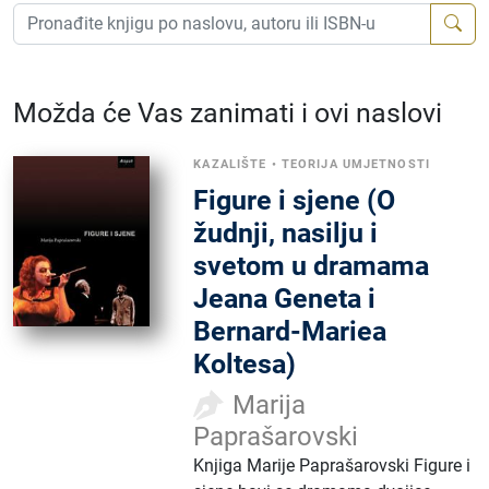
Možda će Vas zanimati i ovi naslovi
KAZALIŠTE
•
TEORIJA UMJETNOSTI
Figure i sjene (O
žudnji, nasilju i
svetom u dramama
Jeana Geneta i
Bernard-Mariea
Koltesa)
Marija
Paprašarovski
Knjiga Marije Paprašarovski Figure i