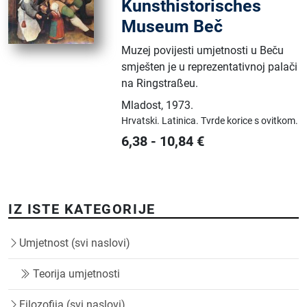
Kunsthistorisches
Museum Beč
Muzej povijesti umjetnosti u Beču
smješten je u reprezentativnoj palači
na Ringstraßeu.
Mladost
,
1973.
Hrvatski.
Latinica.
Tvrde korice s ovitkom.
6,38
-
10,84
€
IZ ISTE KATEGORIJE
Umjetnost (svi naslovi)
Teorija umjetnosti
Filozofija (svi naslovi)