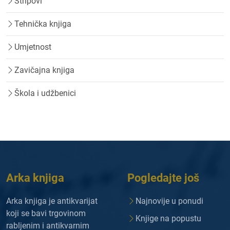
Stripovi
Tehnička knjiga
Umjetnost
Zavičajna knjiga
Škola i udžbenici
Arka knjiga
Pogledajte još
Arka knjiga je antikvarijat
Najnovije u ponudi
koji se bavi trgovinom
Knjige na popustu
rabljenim i antikvarnim