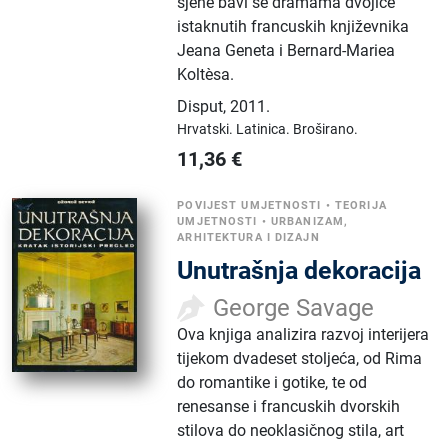
sjene bavi se dramama dvojice
istaknutih francuskih književnika
Jeana Geneta i Bernard-Mariea
Koltèsa.
Disput
,
2011.
Hrvatski.
Latinica.
Broširano.
11,36
€
POVIJEST UMJETNOSTI
•
TEORIJA
UMJETNOSTI
•
URBANIZAM,
ARHITEKTURA I DIZAJN
Unutrašnja dekoracija
George Savage
Ova knjiga analizira razvoj interijera
tijekom dvadeset stoljeća, od Rima
do romantike i gotike, te od
renesanse i francuskih dvorskih
stilova do neoklasičnog stila, art