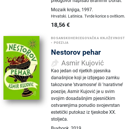
predgovor napisao Branimir Donat.
Mozaik knjiga
,
1997.
Hrvatski.
Latinica.
Tvrde korice s ovitkom.
18,56
€
BOSANSKOHERCEGOVAČKA KNJIŽEVNOST
•
POEZIJA
Nestorov pehar
Asmir Kujović
Kao jedan od rijetkih pjesnika
današnjice koji je izbjegao zamku
takozvane ’stvarnosne’ ili ’narativne’
poezije, Asmir Kujović je u svim
svojim dosadašnjim pjesničkim
ostvarenjima ponudio svojevrstan
estetički putokaz iz tjeskobe XX.
stoljeća.
Buybook
,
2019.