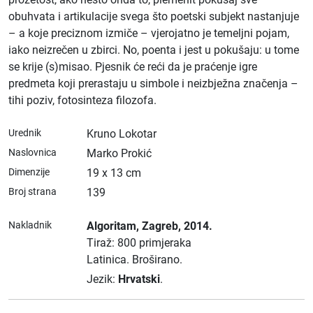
obuhvata i artikulacije svega što poetski subjekt nastanjuje
– a koje preciznom izmiče – vjerojatno je temeljni pojam,
iako neizrečen u zbirci. No, poenta i jest u pokušaju: u tome
se krije (s)misao. Pjesnik će reći da je praćenje igre
predmeta koji prerastaju u simbole i neizbježna značenja –
tihi poziv, fotosinteza filozofa.
Urednik
Kruno Lokotar
Naslovnica
Marko Prokić
Dimenzije
19 x 13 cm
Broj strana
139
Nakladnik
Algoritam
, Zagreb
, 2014.
Tiraž: 800 primjeraka
Latinica.
Broširano.
Jezik:
Hrvatski
.