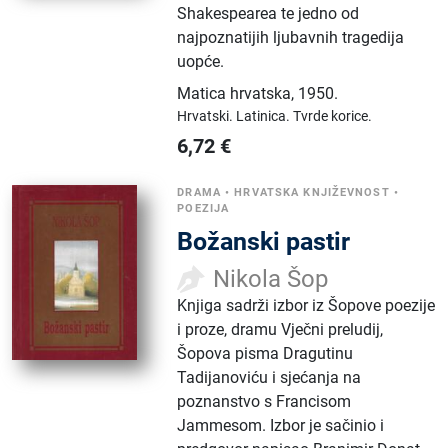
Shakespearea te jedno od
najpoznatijih ljubavnih tragedija
uopće.
Matica hrvatska
,
1950.
Hrvatski.
Latinica.
Tvrde korice.
6,72
€
DRAMA
•
HRVATSKA KNJIŽEVNOST
•
POEZIJA
Božanski pastir
Nikola Šop
Knjiga sadrži izbor iz Šopove poezije
i proze, dramu Vječni preludij,
Šopova pisma Dragutinu
Tadijanoviću i sjećanja na
poznanstvo s Francisom
Jammesom. Izbor je sačinio i