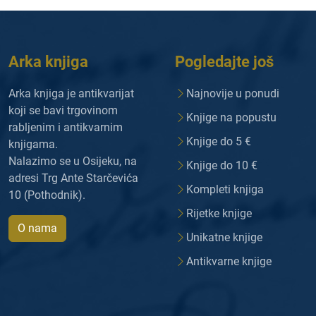
Arka knjiga
Pogledajte još
Arka knjiga je antikvarijat
Najnovije u ponudi
koji se bavi trgovinom
Knjige na popustu
rabljenim i antikvarnim
Knjige do 5 €
knjigama.
Nalazimo se u Osijeku, na
Knjige do 10 €
adresi Trg Ante Starčevića
Kompleti knjiga
10 (Pothodnik).
Rijetke knjige
O nama
Unikatne knjige
Antikvarne knjige