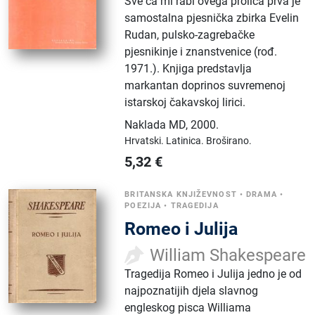
Sve ča mi rabi ovega prolića prva je
samostalna pjesnička zbirka Evelin
Rudan, pulsko-zagrebačke
pjesnikinje i znanstvenice (rođ.
1971.). Knjiga predstavlja
markantan doprinos suvremenoj
istarskoj čakavskoj lirici.
Naklada MD
,
2000.
Hrvatski.
Latinica.
Broširano.
5,32
€
BRITANSKA KNJIŽEVNOST
•
DRAMA
•
POEZIJA
•
TRAGEDIJA
Romeo i Julija
William Shakespeare
Tragedija Romeo i Julija jedno je od
najpoznatijih djela slavnog
engleskog pisca Williama