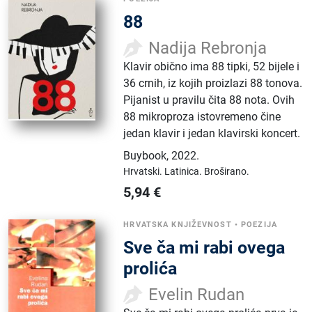
88
Nadija Rebronja
Klavir obično ima 88 tipki, 52 bijele i
36 crnih, iz kojih proizlazi 88 tonova.
Pijanist u pravilu čita 88 nota. Ovih
88 mikroproza istovremeno čine
jedan klavir i jedan klavirski koncert.
Buybook
,
2022.
Hrvatski.
Latinica.
Broširano.
5,94
€
HRVATSKA KNJIŽEVNOST
•
POEZIJA
Sve ča mi rabi ovega
prolića
Evelin Rudan