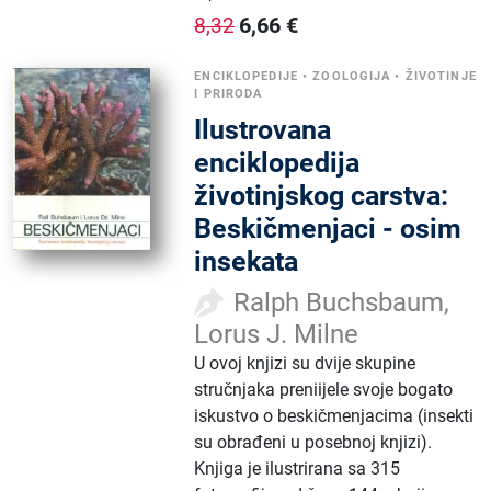
6,66
€
8,32
ENCIKLOPEDIJE
•
ZOOLOGIJA
•
ŽIVOTINJE
I PRIRODA
Ilustrovana
enciklopedija
životinjskog carstva:
Beskičmenjaci - osim
insekata
Ralph Buchsbaum,
Lorus J. Milne
U ovoj knjizi su dvije skupine
stručnjaka preniijele svoje bogato
iskustvo o beskičmenjacima (insekti
su obrađeni u posebnoj knjizi).
Knjiga je ilustrirana sa 315