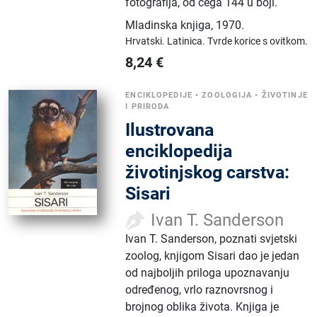
fotografija, od čega 144 u boji.
Mladinska knjiga
,
1970.
Hrvatski.
Latinica.
Tvrde korice s ovitkom.
8,24
€
ENCIKLOPEDIJE
•
ZOOLOGIJA
•
ŽIVOTINJE
I PRIRODA
Ilustrovana
enciklopedija
životinjskog carstva:
Sisari
Ivan T. Sanderson
Ivan T. Sanderson, poznati svjetski
zoolog, knjigom Sisari dao je jedan
od najboljih priloga upoznavanju
određenog, vrlo raznovrsnog i
brojnog oblika života. Knjiga je