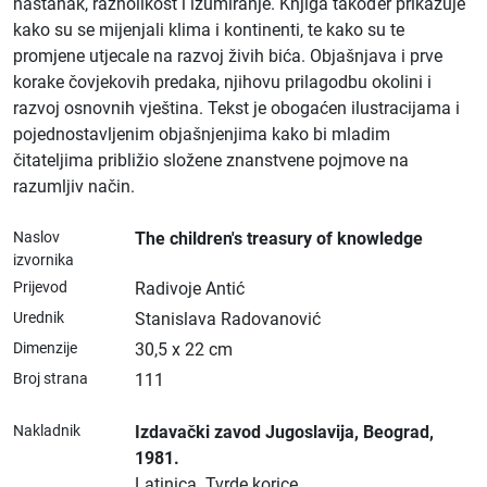
nastanak, raznolikost i izumiranje. Knjiga također prikazuje
kako su se mijenjali klima i kontinenti, te kako su te
promjene utjecale na razvoj živih bića. Objašnjava i prve
korake čovjekovih predaka, njihovu prilagodbu okolini i
razvoj osnovnih vještina. Tekst je obogaćen ilustracijama i
pojednostavljenim objašnjenjima kako bi mladim
čitateljima približio složene znanstvene pojmove na
razumljiv način.
Naslov
The children's treasury of knowledge
izvornika
Prijevod
Radivoje Antić
Urednik
Stanislava Radovanović
Dimenzije
30,5 x 22 cm
Broj strana
111
Nakladnik
Izdavački zavod Jugoslavija
, Beograd
,
1981.
Latinica.
Tvrde korice.