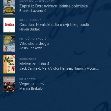
HRVATSKA KNJIŽEVNOST
Zapisi iz Đorđevićeve: istinite policijske...
Branko Lazarević
KULTUROLOGIJA
Croatica: Hrvatski udio u svjetskoj baštin...
Neven Budak
PRIRUČNICI I VODIČI
Vrtić-škola-droga
Josip Janković
DUHOVNOST
Melem za dušu 4
Jack Canfield, Mark Victor Hansen, Hanoch Mccar...
KUHARSTVO
Veganski sirevi
Marina Brekalo