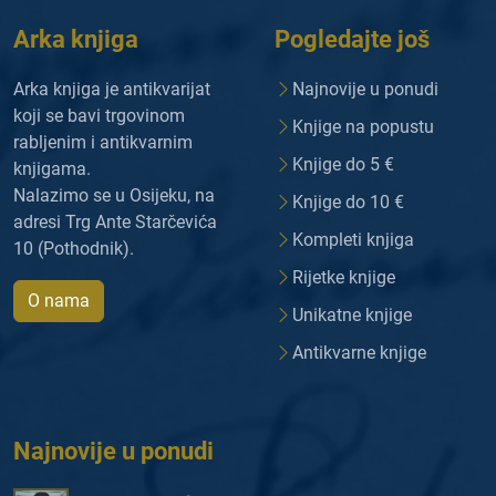
Arka knjiga
Pogledajte još
Arka knjiga je antikvarijat
Najnovije u ponudi
koji se bavi trgovinom
Knjige na popustu
rabljenim i antikvarnim
Knjige do 5 €
knjigama.
Nalazimo se u Osijeku, na
Knjige do 10 €
adresi Trg Ante Starčevića
Kompleti knjiga
10 (Pothodnik).
Rijetke knjige
O nama
Unikatne knjige
Antikvarne knjige
Najnovije u ponudi