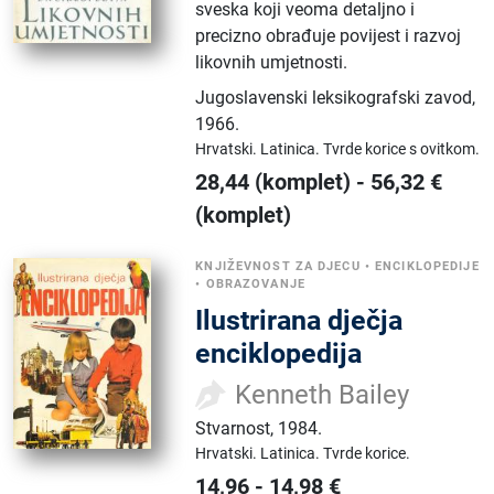
sveska koji veoma detaljno i
precizno obrađuje povijest i razvoj
likovnih umjetnosti.
Jugoslavenski leksikografski zavod
,
1966.
Hrvatski.
Latinica.
Tvrde korice s ovitkom.
28,44
(komplet)
-
56,32
€
(komplet)
KNJIŽEVNOST ZA DJECU
•
ENCIKLOPEDIJE
•
OBRAZOVANJE
Ilustrirana dječja
enciklopedija
Kenneth Bailey
Stvarnost
,
1984.
Hrvatski.
Latinica.
Tvrde korice.
14,96
-
14,98
€