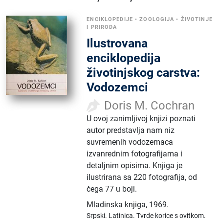
ENCIKLOPEDIJE
•
ZOOLOGIJA
•
ŽIVOTINJE
I PRIRODA
Ilustrovana
enciklopedija
životinjskog carstva:
Vodozemci
Doris M. Cochran
U ovoj zanimljivoj knjizi poznati
autor predstavlja nam niz
suvremenih vodozemaca
izvanrednim fotografijama i
detaljnim opisima. Knjiga je
ilustrirana sa 220 fotografija, od
čega 77 u boji.
Mladinska knjiga
,
1969.
Srpski.
Latinica.
Tvrde korice s ovitkom.