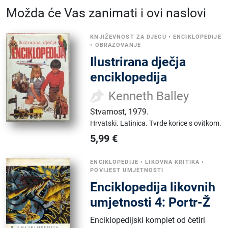
Možda će Vas zanimati i ovi naslovi
KNJIŽEVNOST ZA DJECU
•
ENCIKLOPEDIJE
•
OBRAZOVANJE
Ilustrirana dječja
enciklopedija
Kenneth Balley
Stvarnost
,
1979.
Hrvatski.
Latinica.
Tvrde korice s ovitkom.
5,99
€
ENCIKLOPEDIJE
•
LIKOVNA KRITIKA
•
POVIJEST UMJETNOSTI
Enciklopedija likovnih
umjetnosti 4: Portr-Ž
Enciklopedijski komplet od četiri