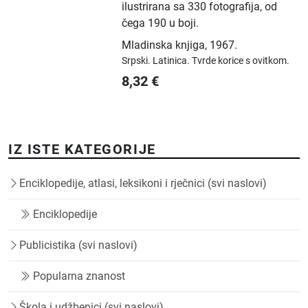
ilustrirana sa 330 fotografija, od
čega 190 u boji.
Mladinska knjiga
,
1967.
Srpski.
Latinica.
Tvrde korice s ovitkom.
8,32
€
IZ ISTE KATEGORIJE
Enciklopedije, atlasi, leksikoni i rječnici (svi naslovi)
Enciklopedije
Publicistika (svi naslovi)
Popularna znanost
Škola i udžbenici (svi naslovi)