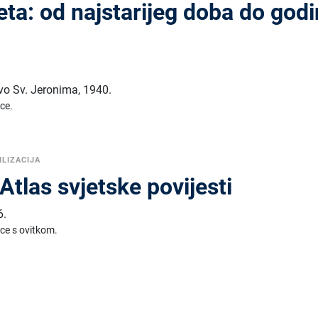
jeta: od najstarijeg doba do god
tvo Sv. Jeronima
,
1940.
ice.
ILIZACIJA
Atlas svjetske povijesti
6.
ice s ovitkom.