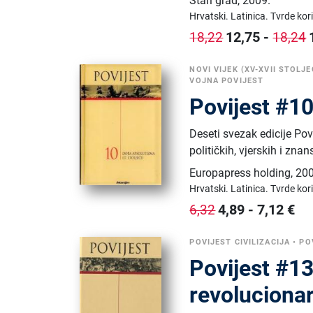
Stari grad
,
2009.
Hrvatski.
Latinica.
Tvrde kor
12,75
-
18,22
18,24
NOVI VIJEK (XV-XVII STOLJE
VOJNA POVIJEST
Povijest #10
Deseti svezak edicije Pov
političkih, vjerskih i zna
Europapress holding
,
200
Hrvatski.
Latinica.
Tvrde kor
4,89
-
7,12
€
6,32
POVIJEST CIVILIZACIJA
•
PO
Povijest #13
revolucionar