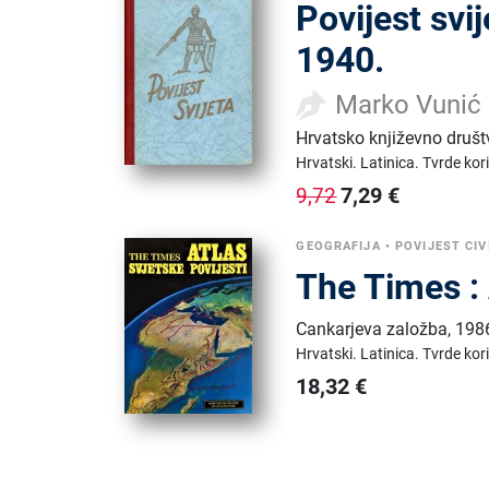
Povijest svi
1940.
Marko Vunić
Hrvatsko književno druš
Hrvatski.
Latinica.
Tvrde kor
7,29
€
9,72
GEOGRAFIJA
•
POVIJEST CIV
The Times : 
Cankarjeva založba
,
198
Hrvatski.
Latinica.
Tvrde kor
18,32
€