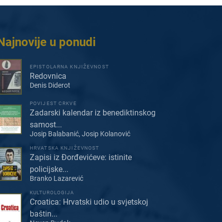
Najnovije u ponudi
EPISTOLARNA KNJIŽEVNOST
Redovnica
Denis Diderot
POVIJEST CRKVE
Zadarski kalendar iz benediktinskog
samost...
Josip Balabanić, Josip Kolanović
HRVATSKA KNJIŽEVNOST
Zapisi iz Đorđevićeve: istinite
policijske...
Branko Lazarević
KULTUROLOGIJA
Croatica: Hrvatski udio u svjetskoj
baštin...