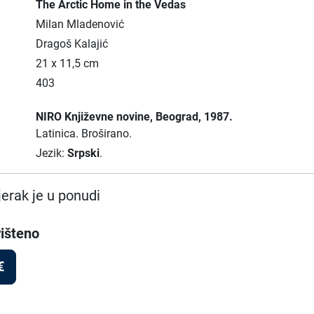
The Arctic Home in the Vedas
Milan Mladenović
Dragoš Kalajić
21 x 11,5 cm
403
NIRO Književne novine
, Beograd
, 1987.
Latinica.
Broširano.
Jezik:
Srpski
.
erak je u ponudi
išteno
€