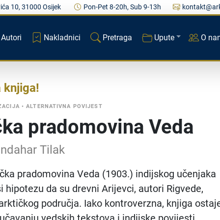
ića 10, 31000 Osijek
Pon-Pet 8-20h, Sub 9-13h
kontakt@ark
Autori
Nakladnici
Pretraga
Upute
O na
a knjiga
ZACIJA
•
ALTERNATIVNA POVIJEST
čka pradomovina Veda
ndahar Tilak
ička pradomovina Veda (1903.) indijskog učenjaka
i hipotezu da su drevni Arijevci, autori Rigvede,
 arktičkog područja. Iako kontroverzna, knjiga ostaj
učavanju vedskih tekstova i indijske povijesti.