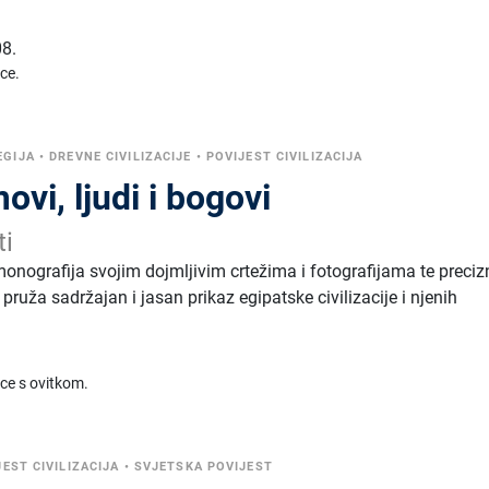
8.
ice.
EGIJA
•
DREVNE CIVILIZACIJE
•
POVIJEST CIVILIZACIJA
ovi, ljudi i bogovi
ti
nografija svojim dojmljivim crtežima i fotografijama te preciz
pruža sadržajan i jasan prikaz egipatske civilizacije i njenih
ice s ovitkom.
JEST CIVILIZACIJA
•
SVJETSKA POVIJEST