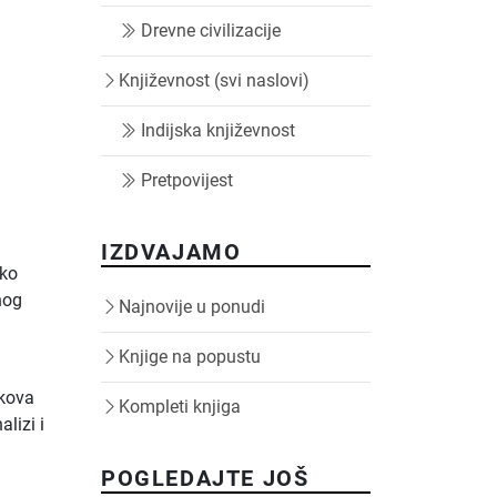
Drevne civilizacije
a
Književnost (svi naslovi)
Indijska književnost
Pretpovijest
IZDVAJAMO
oko
nog
Najnovije u ponudi
Knjige na popustu
akova
Kompleti knjiga
alizi i
POGLEDAJTE JOŠ