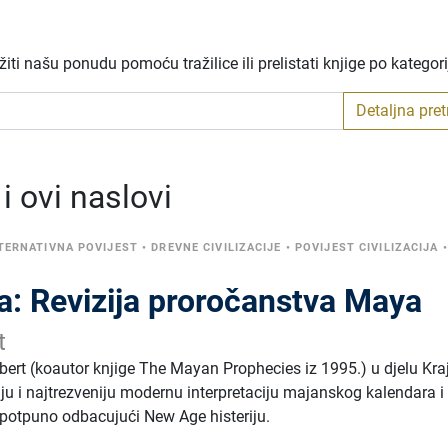
ti našu ponudu pomoću tražilice ili prelistati knjige po kategor
Detaljna pre
 ovi naslovi
TERNATIVNA POVIJEST
•
DREVNE CIVILIZACIJE
•
POVIJEST CIVILIZACIJA
•
a: Revizija proročanstva Maya
t
lbert (koautor knjige The Mayan Prophecies iz 1995.) u djelu Kra
ju i najtrezveniju modernu interpretaciju majanskog kalendara i 
 potpuno odbacujući New Age histeriju.