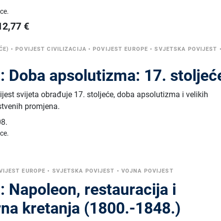
ice.
12,77
€
ĆE)
•
POVIJEST CIVILIZACIJA
•
POVIJEST EUROPE
•
SVJETSKA POVIJEST
: Doba apsolutizma: 17. stoljeć
ijest svijeta obrađuje 17. stoljeće, doba apsolutizma i velikih
nstvenih promjena.
8.
ice.
VIJEST EUROPE
•
SVJETSKA POVIJEST
•
VOJNA POVIJEST
: Napoleon, restauracija i
na kretanja (1800.-1848.)