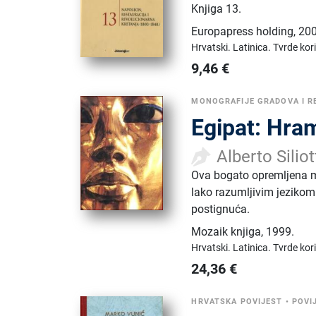
Knjiga 13.
Europapress holding
,
200
Hrvatski.
Latinica.
Tvrde kor
9,46
€
MONOGRAFIJE GRADOVA I R
Egipat: Hram
Alberto Siliot
Ova bogato opremljena mo
lako razumljivim jezikom 
postignuća.
Mozaik knjiga
,
1999.
Hrvatski.
Latinica.
Tvrde kor
24,36
€
HRVATSKA POVIJEST
•
POVI