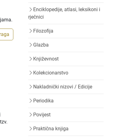
Enciklopedije, atlasi, leksikoni i
rječnici
ijama.
Filozofija
traga
Glazba
Književnost
Kolekcionarstvo
Nakladnički nizovi / Edicije
Periodika
j
Povijest
tzv.
Praktična knjiga