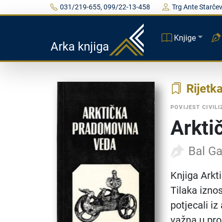
031/219-655, 099/22-13-458
Trg Ante Starčev
Knjige
Arka knjiga
Rijetk
POVIJEST CIVILI
Arkti
Bal Ga
Knjiga Arkt
Tilaka iznos
potjecali iz
važna u pro