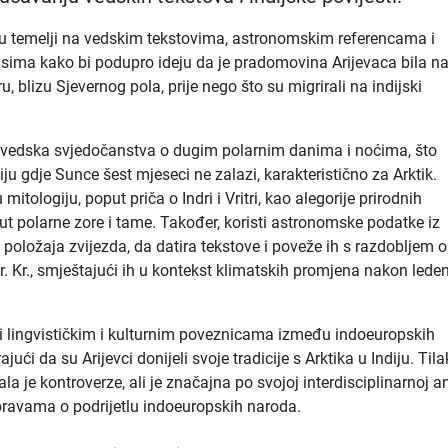
zu temelji na vedskim tekstovima, astronomskim referencama i
sima kako bi podupro ideju da je pradomovina Arijevaca bila n
u, blizu Sjevernog pola, prije nego što su migrirali na indijski
a vedska svjedočanstva o dugim polarnim danima i noćima, što
ju gdje Sunce šest mjeseci ne zalazi, karakteristično za Arktik.
mitologiju, poput priča o Indri i Vritri, kao alegorije prirodnih
 polarne zore i tame. Također, koristi astronomske podatke iz
 položaja zvijezda, da datira tekstove i poveže ih s razdobljem 
. Kr., smještajući ih u kontekst klimatskih promjena nakon lede
 i lingvističkim i kulturnim poveznicama između indoeuropskih
ajući da su Arijevci donijeli svoje tradicije s Arktika u Indiju. Til
la je kontroverze, ali je značajna po svojoj interdisciplinarnoj an
ravama o podrijetlu indoeuropskih naroda.