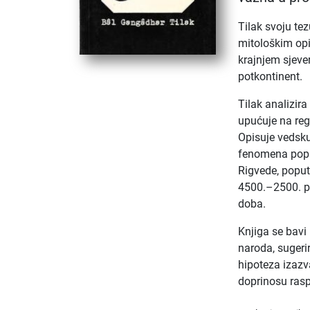
Tilak svoju te
mitološkim opi
krajnjem sjever
potkontinent.
Tilak analizir
upućuje na regi
Opisuje vedsku 
fenomena poput
Rigvede, poput
4500.–2500. pr
doba.
Knjiga se bavi
naroda, sugerir
hipoteza izazva
doprinosu rasp