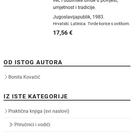
već i dubinske uvide u povijest,
umjetnost i tradicije.
Jugoslavijapublik
,
1983.
Hrvatski.
Latinica.
Tvrde korice s ovitkom.
17,56
€
OD ISTOG AUTORA
Bonita Kovačić
IZ ISTE KATEGORIJE
Praktična knjiga (svi naslovi)
Priručnici i vodiči