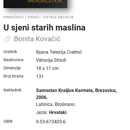
PRIRUČNICI I VODIČI
•
OSTALE RELIGIJE
U sjeni starih maslina
Bonita Kovačić
Urednik
Ilijana Terezija Cvetnić
Naslovnica
Viktorija Shtufi
Dimenzije
18 x 11 cm
Broj strana
131
Nakladnik
Samostan Kraljice Karmela
, Brezovica
,
2006.
Latinica.
Broširano.
Jezik:
Hrvatski
.
ISBN
9-53-673403-6