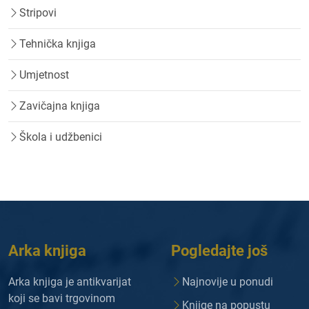
Stripovi
Tehnička knjiga
Umjetnost
Zavičajna knjiga
Škola i udžbenici
Arka knjiga
Pogledajte još
Arka knjiga je antikvarijat
Najnovije u ponudi
koji se bavi trgovinom
Knjige na popustu