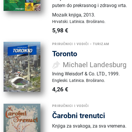
putem do prekrasnog i zdravog vrta.
Mozaik knjiga
,
2013.
Hrvatski.
Latinica.
Broširano.
5,98
€
PRIRUČNICI I VODIČI
•
TURIZAM
Toronto
Michael Landesburg
Irving Weisdorf & Co. LTD.
,
1999.
Engleski.
Latinica.
Broširano.
4,26
€
PRIRUČNICI I VODIČI
Čarobni trenutci
Knjiga za svakoga, za sva vremena.