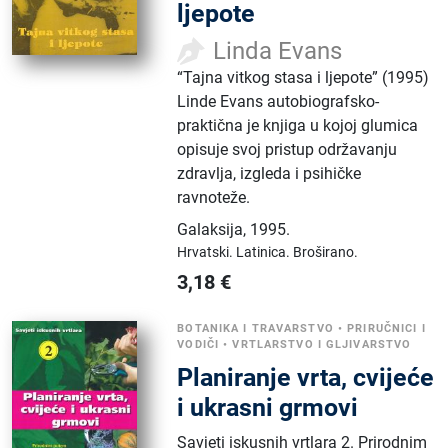
ljepote
Linda Evans
“Tajna vitkog stasa i ljepote” (1995)
Linde Evans autobiografsko-
praktična je knjiga u kojoj glumica
opisuje svoj pristup održavanju
zdravlja, izgleda i psihičke
ravnoteže.
Galaksija
,
1995.
Hrvatski.
Latinica.
Broširano.
3,18
€
BOTANIKA I TRAVARSTVO
•
PRIRUČNICI I
VODIČI
•
VRTLARSTVO I GLJIVARSTVO
Planiranje vrta, cvijeće
i ukrasni grmovi
Savjeti iskusnih vrtlara 2. Prirodnim