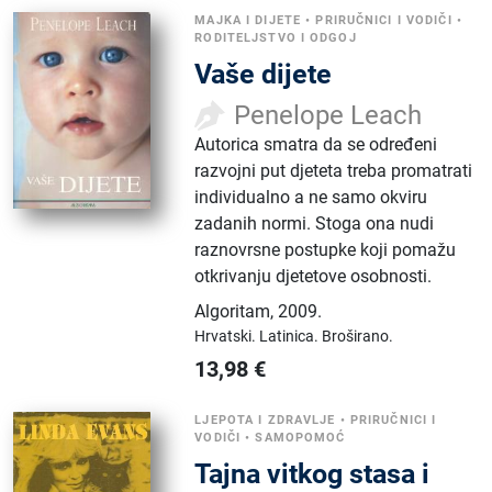
MAJKA I DIJETE
•
PRIRUČNICI I VODIČI
•
RODITELJSTVO I ODGOJ
Vaše dijete
Penelope Leach
Autorica smatra da se određeni
razvojni put djeteta treba promatrati
individualno a ne samo okviru
zadanih normi. Stoga ona nudi
raznovrsne postupke koji pomažu
otkrivanju djetetove osobnosti.
Algoritam
,
2009.
Hrvatski.
Latinica.
Broširano.
13,98
€
LJEPOTA I ZDRAVLJE
•
PRIRUČNICI I
VODIČI
•
SAMOPOMOĆ
Tajna vitkog stasa i