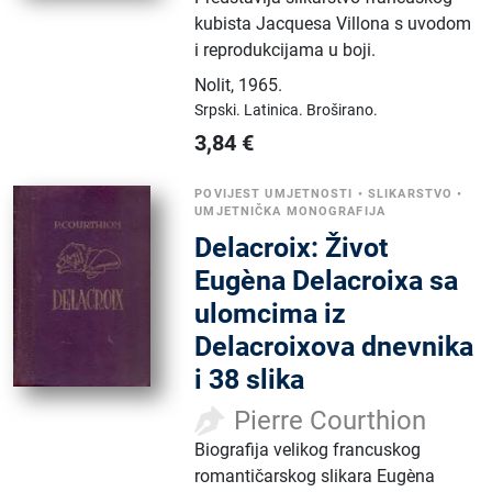
kubista Jacquesa Villona s uvodom
i reprodukcijama u boji.
Nolit
,
1965.
Srpski.
Latinica.
Broširano.
3,84
€
POVIJEST UMJETNOSTI
•
SLIKARSTVO
•
UMJETNIČKA MONOGRAFIJA
Delacroix: Život
Eugèna Delacroixa sa
ulomcima iz
Delacroixova dnevnika
i 38 slika
Pierre Courthion
Biografija velikog francuskog
romantičarskog slikara Eugèna