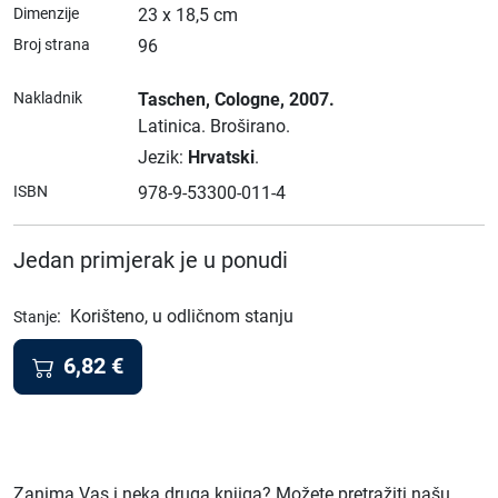
Dimenzije
23 x 18,5 cm
Broj strana
96
Nakladnik
Taschen
, Cologne
, 2007.
Latinica.
Broširano.
Jezik:
Hrvatski
.
ISBN
978-9-53300-011-4
Jedan primjerak je u ponudi
:
Korišteno, u odličnom stanju
Stanje
6,82
€
Zanima Vas i neka druga knjiga? Možete pretražiti našu