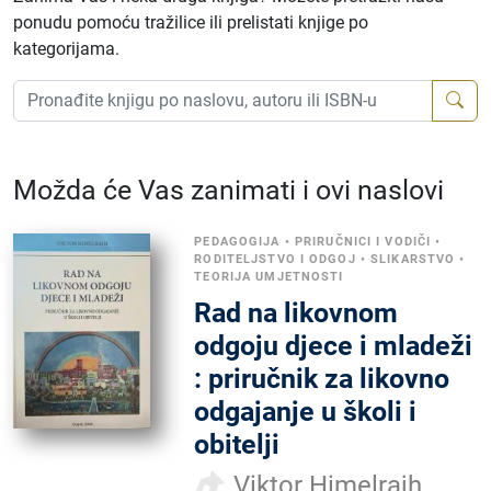
ponudu pomoću tražilice ili prelistati knjige po
kategorijama.
Možda će Vas zanimati i ovi naslovi
PEDAGOGIJA
•
PRIRUČNICI I VODIČI
•
RODITELJSTVO I ODGOJ
•
SLIKARSTVO
•
TEORIJA UMJETNOSTI
Rad na likovnom
odgoju djece i mladeži
: priručnik za likovno
odgajanje u školi i
obitelji
Viktor Himelrajh