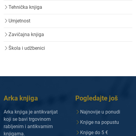
Tehnička knjiga
Umjetnost
Zavičajna knjiga
Škola i udžbenici
Arka knjiga
Pogledajte još
Arka knjiga je antikvarijat
Najnovije u ponudi
koji se bavi trgovinom
Knjige na popustu
rabljenim i antikvarnim
Knjige do 5 €
knjigama.