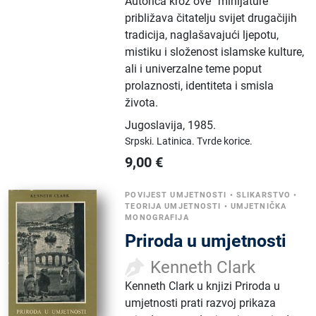
Autorica kroz ove “minijature”
približava čitatelju svijet drugačijih
tradicija, naglašavajući ljepotu,
mistiku i složenost islamske kulture,
ali i univerzalne teme poput
prolaznosti, identiteta i smisla
života.
Jugoslavija
,
1985.
Srpski.
Latinica.
Tvrde korice.
9,00
€
POVIJEST UMJETNOSTI
•
SLIKARSTVO
•
TEORIJA UMJETNOSTI
•
UMJETNIČKA
MONOGRAFIJA
Priroda u umjetnosti
Kenneth Clark
Kenneth Clark u knjizi Priroda u
umjetnosti prati razvoj prikaza