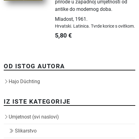
prirode u zapadnoj umjetnosti od
antike do modernog doba.
Mladost
,
1961.
Hrvatski.
Latinica.
Tvrde korice s ovitkom.
5,80
€
OD ISTOG AUTORA
Hajo Düchting
IZ ISTE KATEGORIJE
Umjetnost (svi naslovi)
Slikarstvo