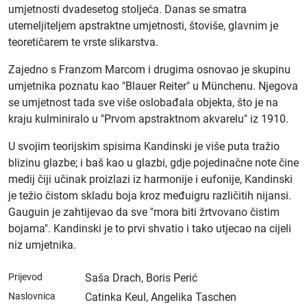
umjetnosti dvadesetog stoljeća. Danas se smatra
utemeljiteljem apstraktne umjetnosti, štoviše, glavnim je
teoretičarem te vrste slikarstva.
Zajedno s Franzom Marcom i drugima osnovao je skupinu
umjetnika poznatu kao "Blauer Reiter" u Münchenu. Njegova
se umjetnost tada sve više oslobađala objekta, što je na
kraju kulminiralo u "Prvom apstraktnom akvarelu" iz 1910.
U svojim teorijskim spisima Kandinski je više puta tražio
blizinu glazbe; i baš kao u glazbi, gdje pojedinačne note čine
medij čiji učinak proizlazi iz harmonije i eufonije, Kandinski
je težio čistom skladu boja kroz međuigru različitih nijansi.
Gauguin je zahtijevao da sve "mora biti žrtvovano čistim
bojama". Kandinski je to prvi shvatio i tako utjecao na cijeli
niz umjetnika.
Prijevod
Saša Drach, Boris Perić
Naslovnica
Catinka Keul, Angelika Taschen