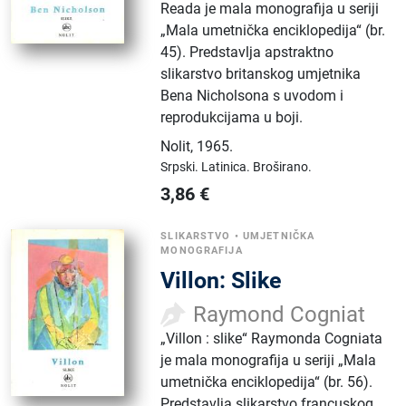
Reada je mala monografija u seriji
„Mala umetnička enciklopedija“ (br.
45). Predstavlja apstraktno
slikarstvo britanskog umjetnika
Bena Nicholsona s uvodom i
reprodukcijama u boji.
Nolit
,
1965.
Srpski.
Latinica.
Broširano.
3,86
€
SLIKARSTVO
•
UMJETNIČKA
MONOGRAFIJA
Villon: Slike
Raymond Cogniat
„Villon : slike“ Raymonda Cogniata
je mala monografija u seriji „Mala
umetnička enciklopedija“ (br. 56).
Predstavlja slikarstvo francuskog