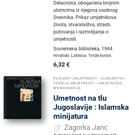
Delacroixa, obogaćena brojnim
ulomcima iz njegova osobnog
Dnevnika. Prikaz umjetnikova
života, stvaralaštva, strasti,
putovanja i razmišljanja o
umjetnosti.
Suvremena biblioteka
,
1944.
Hrvatski.
Latinica.
Tvrde korice.
6,32
€
POVIJEST UMJETNOSTI
•
SLIKARSTVO
•
TEORIJA UMJETNOSTI
•
UMJETNIČKA
MONOGRAFIJA
Umetnost na tlu
Jugoslavije : Islamska
minijatura
Zagorka Janc