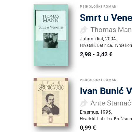
PSIHOLOŠKI ROMAN
Smrt u Venec
Thomas Man
Jutarnji list
,
2004.
Hrvatski.
Latinica.
Tvrde kor
2,98
-
3,42
€
PSIHOLOŠKI ROMAN
Ivan Bunić 
Ante Stamać
Erasmus
,
1995.
Hrvatski.
Latinica.
Broširano
0,99
€