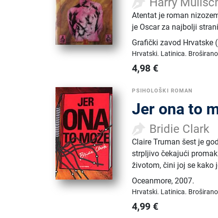
Harry Mulisc
Atentat je roman nizozem
je Oscar za najbolji stran
Grafički zavod Hrvatske
Hrvatski.
Latinica.
Broširano
4,98
€
PSIHOLOŠKI ROMAN
Jer ona to 
Bridie Clark
Claire Truman šest je go
strpljivo čekajući proma
životom, čini joj se kako j
Oceanmore
,
2007.
Hrvatski.
Latinica.
Broširano
4,99
€