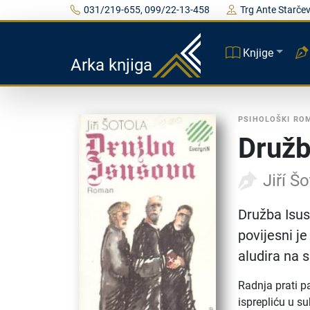
031/219-655, 099/22-13-458
Trg Ante Starčev
Knjige
Arka knjiga
PSIHOLOŠKI RO
Družb
Jiří Š
Družba Isus
povijesni j
aludira na
Radnja prati p
isprepliću u 