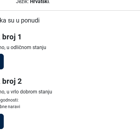
Jezik:
Hrvatski
.
ka su u ponudi
 broj 1
no, u odličnom stanju
 broj 2
no, u vrlo dobrom stanju
ogodnosti:
bne naravi