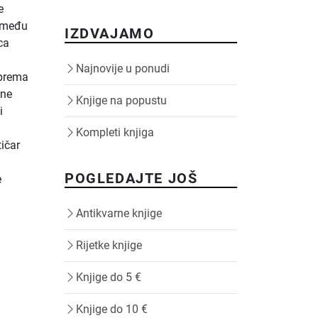
e
između
IZDVAJAMO
ca
Najnovije u ponudi
 prema
sne
Knjige na popustu
i
i
Kompleti knjiga
tičar
g
POGLEDAJTE JOŠ
e
Antikvarne knjige
Rijetke knjige
Knjige do 5 €
Knjige do 10 €