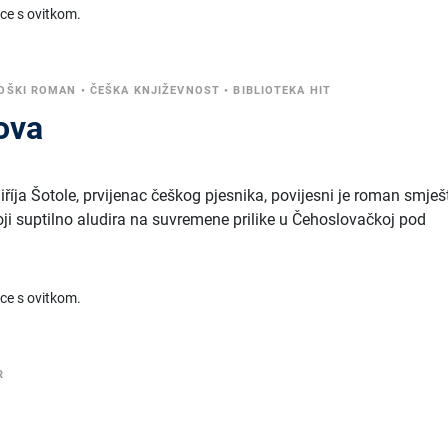
ice s ovitkom.
OŠKI ROMAN
•
ČEŠKA KNJIŽEVNOST
•
BIBLIOTEKA HIT
ova
říja Šotole, prvijenac češkog pjesnika, povijesni je roman smješ
oji suptilno aludira na suvremene prilike u Čehoslovačkoj pod
ice s ovitkom.
R