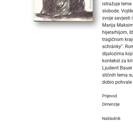
istražuje teme
slobode. Vojtě
svoje savjesti 
Marija Maksimi
hijerarhijom, š
tragičnom kraju
schránky". Rom
dijalozima koj
kontekst za kri
Ljudevit Bauer
sličnih tema s
dobio pohvale k
Prijevod
Dimenzije
Nakladnik