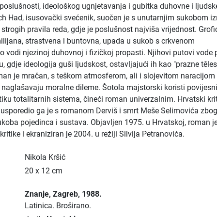
 poslušnosti, ideološkog ugnjetavanja i gubitka duhovne i ljudsk
ch Had, isusovački svećenik, suočen je s unutarnjim sukobom 
i strogih pravila reda, gdje je poslušnost najviša vrijednost. Grofi
lijana, strastvena i buntovna, upada u sukob s crkvenom
to vodi njezinoj duhovnoj i fizičkoj propasti. Njihovi putovi vode
, gdje ideologija guši ljudskost, ostavljajući ih kao "prazne těle
an je mračan, s teškom atmosferom, ali i slojevitom naracijom 
i naglašavaju moralne dileme. Šotola majstorski koristi povijesn
tiku totalitarnih sistema, čineći roman univerzalnim. Hrvatski kri
 usporedio ga je s romanom Derviš i smrt Meše Selimovića zbo
ukoba pojedinca i sustava. Objavljen 1975. u Hrvatskoj, roman j
ritike i ekraniziran je 2004. u režiji Silvija Petranovića.
Nikola Kršić
20 x 12 cm
Znanje
, Zagreb
, 1988.
Latinica.
Broširano.