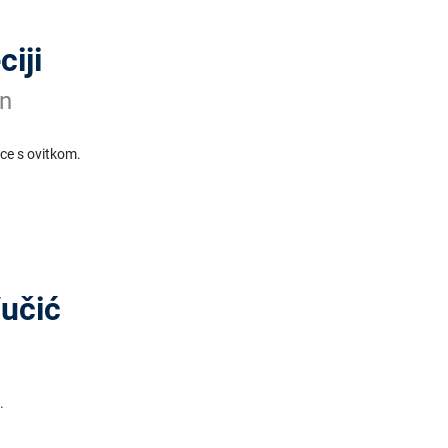
iji
n
ice s ovitkom.
Vučić
.