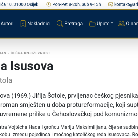
ića 10, 31000 Osijek
Pon-Pet 8-20h, Sub 9-13h
kontakt@ark
Autori
Nakladnici
Pretraga
Upute
O na
MAN
•
ČEŠKA KNJIŽEVNOST
a Isusova
otola
ova (1969.) Jiříja Šotole, prvijenac češkog pjesnika
e roman smješten u doba protureformacije, koji supt
 suvremene prilike u Čehoslovačkoj pod komunizm
atra Vojtěcha Hada i groficu Mariju Maksimilijanu, čije se sudbi
sukobu između pojedinca i moćnog katoličkog reda isusovaca. 