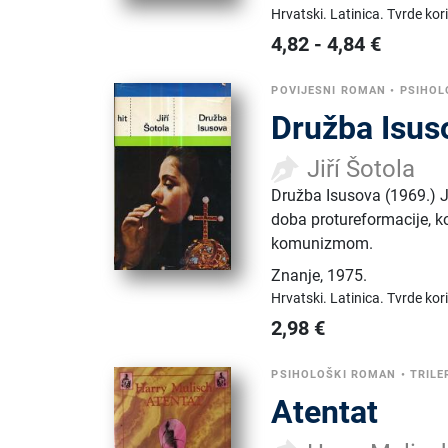
Hrvatski.
Latinica.
Tvrde kor
4,82
-
4,84
€
POVIJESNI ROMAN
•
PSIHOL
Družba Isus
Jiří Šotola
Družba Isusova (1969.) Ji
doba protureformacije, k
komunizmom.
Znanje
,
1975.
Hrvatski.
Latinica.
Tvrde kor
2,98
€
PSIHOLOŠKI ROMAN
•
TRILE
Atentat