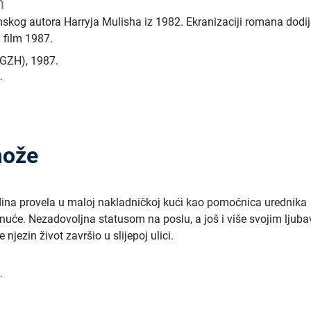
h
skog autora Harryja Mulisha iz 1982. Ekranizaciji romana dodij
i film 1987.
 (GZH)
,
1987.
.
može
dina provela u maloj nakladničkoj kući kao pomoćnica urednika
knuće. Nezadovoljna statusom na poslu, a još i više svojim ljub
e njezin život završio u slijepoj ulici.
.