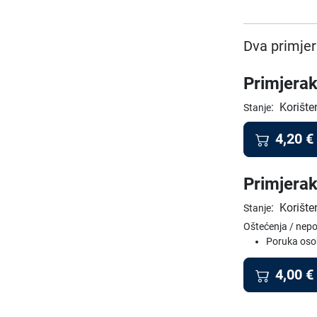
Dva primjer
Primjerak
:
Korište
Stanje
4,20
€
Primjerak
:
Korište
Stanje
Oštećenja / nep
Poruka oso
4,00
€