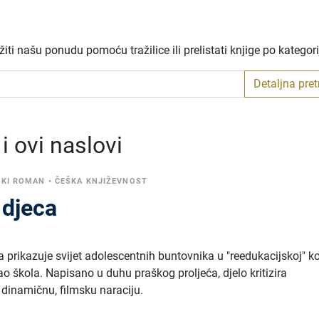
ti našu ponudu pomoću tražilice ili prelistati knjige po kategor
Detaljna pre
 ovi naslovi
ŠKI ROMAN
•
ČEŠKA KNJIŽEVNOST
 djeca
prikazuje svijet adolescentnih buntovnika u "reedukacijskoj" ko
 škola. Napisano u duhu praškog proljeća, djelo kritizira
 dinamičnu, filmsku naraciju.