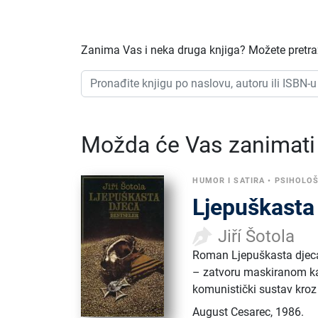
Zanima Vas i neka druga knjiga? Možete pretraži
Možda će Vas zanimati i
HUMOR I SATIRA
•
PSIHOLO
Ljepuškasta
Jiří Šotola
Roman Ljepuškasta djeca 
– zatvoru maskiranom kao
komunistički sustav kroz
August Cesarec
,
1986.