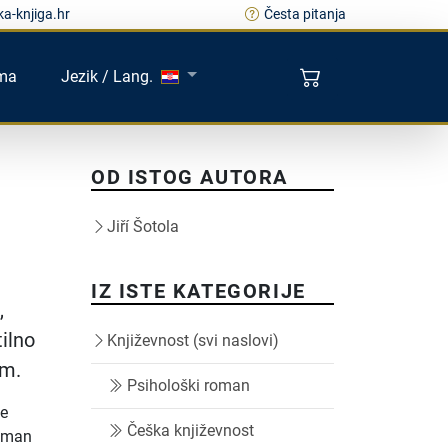
a-knjiga.hr
Česta pitanja
ma
Jezik / Lang.
OD ISTOG AUTORA
Jiří Šotola
IZ ISTE KATEGORIJE
,
ilno
Književnost (svi naslovi)
om.
Psihološki roman
ne
Češka književnost
Roman