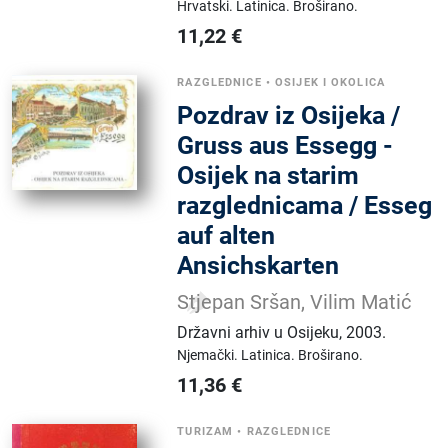
Hrvatski.
Latinica.
Broširano.
11,22
€
RAZGLEDNICE
•
OSIJEK I OKOLICA
Pozdrav iz Osijeka /
Gruss aus Essegg -
Osijek na starim
razglednicama / Esseg
auf alten
Ansichskarten
Stjepan Sršan, Vilim Matić
Državni arhiv u Osijeku
,
2003.
Njemački.
Latinica.
Broširano.
11,36
€
TURIZAM
•
RAZGLEDNICE