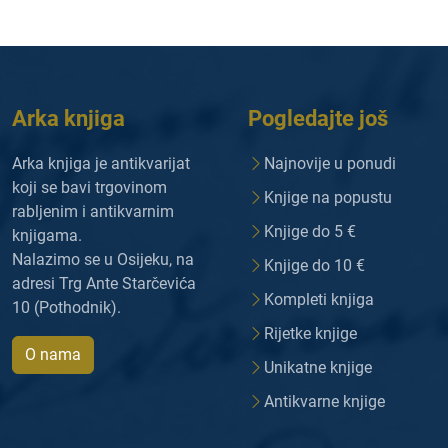
Arka knjiga
Pogledajte još
Arka knjiga je antikvarijat
Najnovije u ponudi
koji se bavi trgovinom
Knjige na popustu
rabljenim i antikvarnim
Knjige do 5 €
knjigama.
Nalazimo se u Osijeku, na
Knjige do 10 €
adresi Trg Ante Starčevića
Kompleti knjiga
10 (Pothodnik).
Rijetke knjige
O nama
Unikatne knjige
Antikvarne knjige