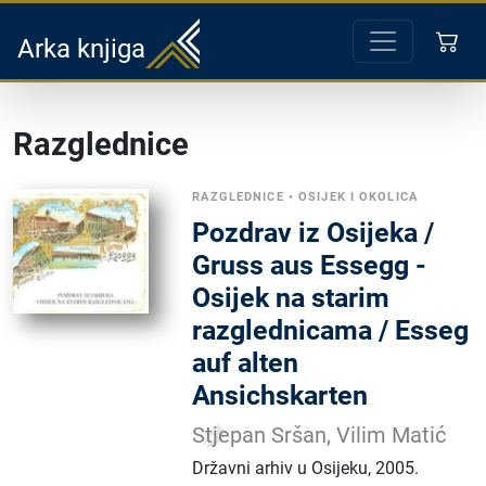
Arka knjiga
Razglednice
RAZGLEDNICE
•
OSIJEK I OKOLICA
Pozdrav iz Osijeka /
Gruss aus Essegg -
Osijek na starim
razglednicama / Esseg
auf alten
Ansichskarten
Stjepan Sršan, Vilim Matić
Državni arhiv u Osijeku
,
2005.