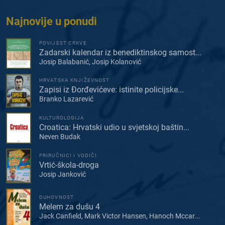
Najnovije u ponudi
POVIJEST CRKVE
Zadarski kalendar iz benediktinskog samost...
Josip Balabanić, Josip Kolanović
HRVATSKA KNJIŽEVNOST
Zapisi iz Đorđevićeve: istinite policijske...
Branko Lazarević
KULTUROLOGIJA
Croatica: Hrvatski udio u svjetskoj baštin...
Neven Budak
PRIRUČNICI I VODIČI
Vrtić-škola-droga
Josip Janković
DUHOVNOST
Melem za dušu 4
Jack Canfield, Mark Victor Hansen, Hanoch Mccar...