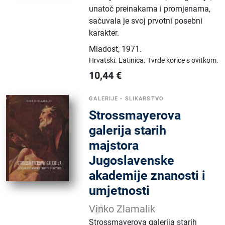
unatoč preinakama i promjenama,
sačuvala je svoj prvotni posebni
karakter.
Mladost
,
1971.
Hrvatski.
Latinica.
Tvrde korice s ovitkom.
10,44
€
GALERIJE
•
SLIKARSTVO
Strossmayerova
galerija starih
majstora
Jugoslavenske
akademije znanosti i
umjetnosti
Vinko Zlamalik
Strossmayerova galerija starih