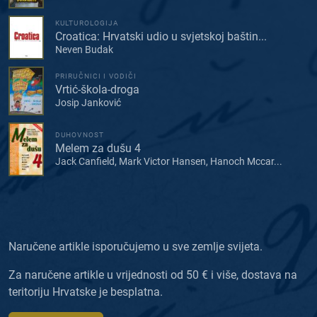
KULTUROLOGIJA
Croatica: Hrvatski udio u svjetskoj baštin...
Neven Budak
PRIRUČNICI I VODIČI
Vrtić-škola-droga
Josip Janković
DUHOVNOST
Melem za dušu 4
Jack Canfield, Mark Victor Hansen, Hanoch Mccar...
Naručene artikle isporučujemo u sve zemlje svijeta.
Za naručene artikle u vrijednosti od 50 € i više, dostava na
teritoriju Hrvatske je besplatna.