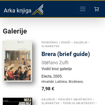
Arka knjiga
Galerije
PRIRUČNICI I VODIČI
•
GALERIJE
•
SLIKARSTVO
Brera (brief guide)
Stefano Zuffi
Vodič kroz galerije
Electa
,
2005.
Hrvatski.
Latinica.
Broširano.
7,98
€
GALERIJE
•
POVIJEST UMJETNOSTI
•
SLIKARSTVO
•
TEORIJA UMJETNOSTI
•