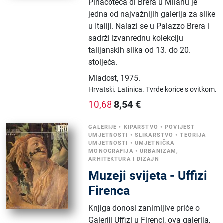
Pinacoteca di Brera u Milanu je
jedna od najvažnijih galerija za slike
u Italiji. Nalazi se u Palazzo Brera i
sadrži izvanrednu kolekciju
talijanskih slika od 13. do 20.
stoljeća.
Mladost
,
1975.
Hrvatski.
Latinica.
Tvrde korice s ovitkom.
8,54
€
10,68
GALERIJE
•
KIPARSTVO
•
POVIJEST
UMJETNOSTI
•
SLIKARSTVO
•
TEORIJA
UMJETNOSTI
•
UMJETNIČKA
MONOGRAFIJA
•
URBANIZAM,
ARHITEKTURA I DIZAJN
Muzeji svijeta - Uffizi
Firenca
Knjiga donosi zanimljive priče o
Galeriji Uffizi u Firenci, ova galerija,