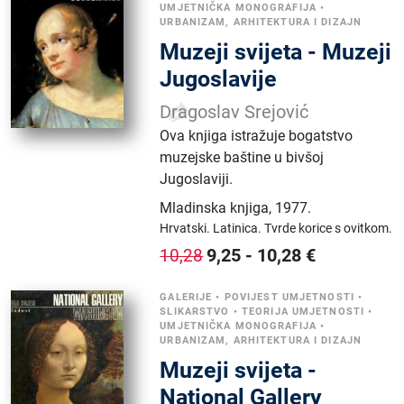
UMJETNIČKA MONOGRAFIJA
•
URBANIZAM, ARHITEKTURA I DIZAJN
Muzeji svijeta - Muzeji
Jugoslavije
Dragoslav Srejović
Ova knjiga istražuje bogatstvo
muzejske baštine u bivšoj
Jugoslaviji.
Mladinska knjiga
,
1977.
Hrvatski.
Latinica.
Tvrde korice s ovitkom.
9,25
-
10,28
€
10,28
GALERIJE
•
POVIJEST UMJETNOSTI
•
SLIKARSTVO
•
TEORIJA UMJETNOSTI
•
UMJETNIČKA MONOGRAFIJA
•
URBANIZAM, ARHITEKTURA I DIZAJN
Muzeji svijeta -
National Gallery