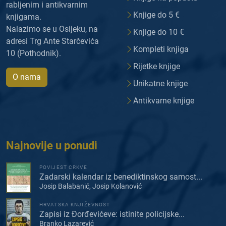
rabljenim i antikvarnim
Knjige do 5 €
knjigama.
Nalazimo se u Osijeku, na
Knjige do 10 €
adresi Trg Ante Starčevića
Kompleti knjiga
10 (Pothodnik).
Rijetke knjige
O nama
Unikatne knjige
Antikvarne knjige
Najnovije u ponudi
POVIJEST CRKVE
Zadarski kalendar iz benediktinskog samost...
Josip Balabanić, Josip Kolanović
HRVATSKA KNJIŽEVNOST
Zapisi iz Đorđevićeve: istinite policijske...
Branko Lazarević