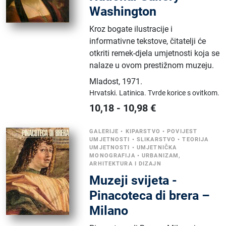
Washington
Kroz bogate ilustracije i
informativne tekstove, čitatelji će
otkriti remek-djela umjetnosti koja se
nalaze u ovom prestižnom muzeju.
Mladost
,
1971.
Hrvatski.
Latinica.
Tvrde korice s ovitkom.
10,18
-
10,98
€
GALERIJE
•
KIPARSTVO
•
POVIJEST
UMJETNOSTI
•
SLIKARSTVO
•
TEORIJA
UMJETNOSTI
•
UMJETNIČKA
MONOGRAFIJA
•
URBANIZAM,
ARHITEKTURA I DIZAJN
Muzeji svijeta -
Pinacoteca di brera –
Milano