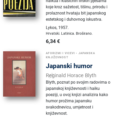
haikua i klasičnih lirskih pjesama
koje kroz sažetost, tišinu, prirodu i
prolaznost hvataju bit japanskog
estetskog i duhovnog iskustva.
Lykos
,
1957.
Hrvatski.
Latinica.
Broširano.
6,34
€
AFORIZMI I VICEVI
•
JAPANSKA
KNJIŽEVNOST
Japanski humor
Reginald Horace Blyth
Blyth, poznat po svojim radovima o
japanskoj književnosti i haiku
poeziji, u ovoj knjizi analizira kako
humor prožima japansku
svakodnevicu, umjetnost i
književnost.