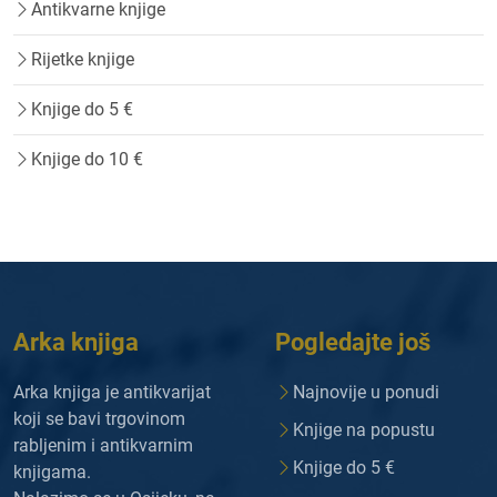
Antikvarne knjige
Rijetke knjige
Knjige do 5 €
Knjige do 10 €
Arka knjiga
Pogledajte još
Arka knjiga je antikvarijat
Najnovije u ponudi
koji se bavi trgovinom
Knjige na popustu
rabljenim i antikvarnim
Knjige do 5 €
knjigama.