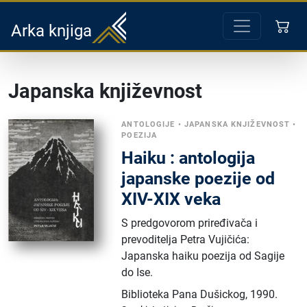
Arka knjiga
Japanska književnost
ANTOLOGIJE
•
JAPANSKA KNJIŽEVNOST
•
POEZIJA
Haiku : antologija
japanske poezije od
XIV-XIX veka
S predgovorom priređivača i
prevoditelja Petra Vujičića:
Japanska haiku poezija od Sagije
do Ise.
Biblioteka Pana Dušickog
,
1990.