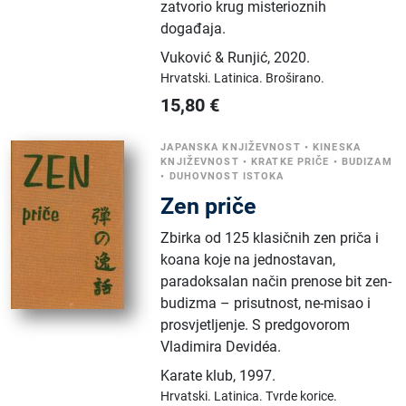
zatvorio krug misterioznih
događaja.
Vuković & Runjić
,
2020.
Hrvatski.
Latinica.
Broširano.
15,80
€
JAPANSKA KNJIŽEVNOST
•
KINESKA
KNJIŽEVNOST
•
KRATKE PRIČE
•
BUDIZAM
•
DUHOVNOST ISTOKA
Zen priče
Zbirka od 125 klasičnih zen priča i
koana koje na jednostavan,
paradoksalan način prenose bit zen-
budizma – prisutnost, ne-misao i
prosvjetljenje. S predgovorom
Vladimira Devidéa.
Karate klub
,
1997.
Hrvatski.
Latinica.
Tvrde korice.