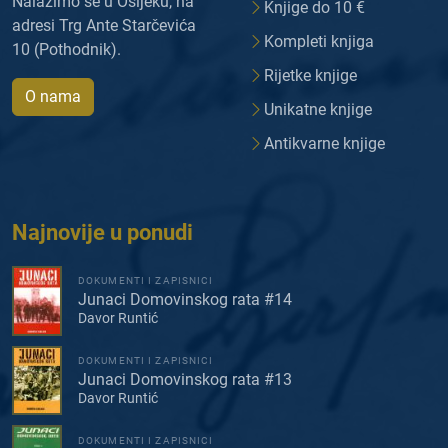
Nalazimo se u Osijeku, na
Knjige do 10 €
adresi Trg Ante Starčevića
Kompleti knjiga
10 (Pothodnik).
Rijetke knjige
O nama
Unikatne knjige
Antikvarne knjige
Najnovije u ponudi
DOKUMENTI I ZAPISNICI
Junaci Domovinskog rata #14
Davor Runtić
DOKUMENTI I ZAPISNICI
Junaci Domovinskog rata #13
Davor Runtić
DOKUMENTI I ZAPISNICI