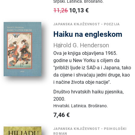
Srpski.
Latinica.
Broširano.
10,13
€
11,26
JAPANSKA KNJIŽEVNOST
•
POEZIJA
Haiku na engleskom
Harold G. Henderson
Ova je knjiga objavljena 1965.
godine u New Yorku s ciljem da
"približi ljude iz SAD-a i Japana, tako
da cijene i shvaćaju jedni druge, kao
i načine života obje nacije".
Društvo hrvatskih haiku pjesnika
,
2000.
Hrvatski.
Latinica.
Broširano.
7,46
€
JAPANSKA KNJIŽEVNOST
•
PSIHOLOŠKI
ROMAN