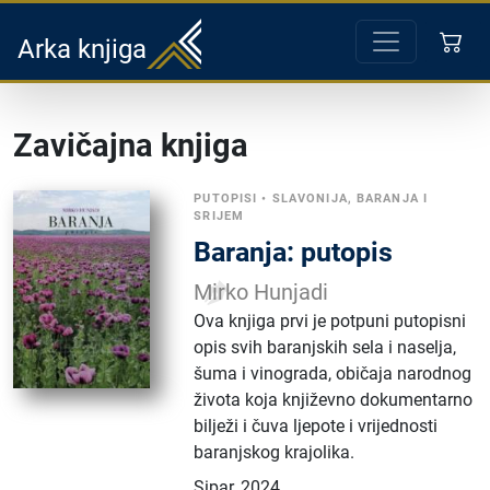
Arka knjiga
Zavičajna knjiga
PUTOPISI
•
SLAVONIJA, BARANJA I
SRIJEM
Baranja: putopis
Mirko Hunjadi
Ova knjiga prvi je potpuni putopisni
opis svih baranjskih sela i naselja,
šuma i vinograda, običaja narodnog
života koja književno dokumentarno
bilježi i čuva ljepote i vrijednosti
baranjskog krajolika.
Sipar
,
2024.