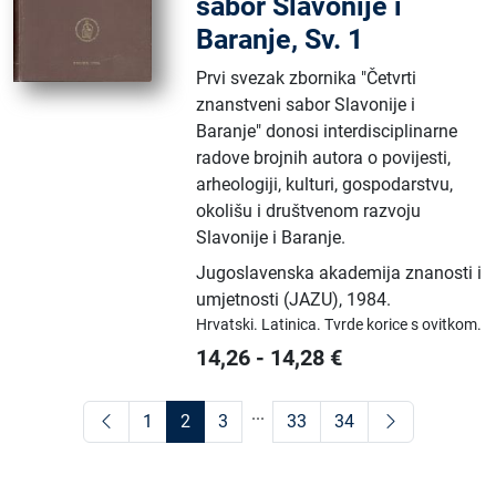
sabor Slavonije i
Baranje, Sv. 1
Prvi svezak zbornika "Četvrti
znanstveni sabor Slavonije i
Baranje" donosi interdisciplinarne
radove brojnih autora o povijesti,
arheologiji, kulturi, gospodarstvu,
okolišu i društvenom razvoju
Slavonije i Baranje.
Jugoslavenska akademija znanosti i
umjetnosti (JAZU)
,
1984.
Hrvatski.
Latinica.
Tvrde korice s ovitkom.
14,26
-
14,28
€
...
1
2
3
33
34