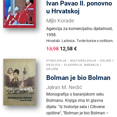
Ivan Pavao II. ponovno
u Hrvatskoj
Mijo Korade
Agencija za komercijalnu djelatnost
,
1998.
Hrvatski.
Latinica.
Tvrde korice s ovitkom.
12,58
€
13,98
ETNOLOGIJA
•
KULTUROLOGIJA
•
OSIJEK I
OKOLICA
•
SLAVONIJA, BARANJA I
SRIJEM
Bolman je bio Bolman
Jovan M. Nedić
Monografija o baranjskom selu
Bolmanu. Knjiga ima tri glavna
dijela: "Iz historije sela i Crkvene
opštine", "Bolman je bio Bolman –