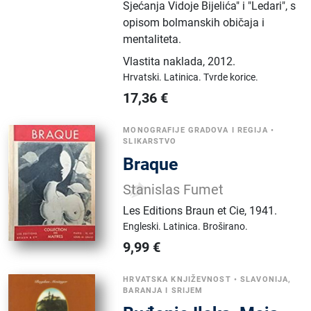
Sjećanja Vidoje Bijelića" i "Ledari", s
opisom bolmanskih običaja i
mentaliteta.
Vlastita naklada
,
2012.
Hrvatski.
Latinica.
Tvrde korice.
17,36
€
MONOGRAFIJE GRADOVA I REGIJA
•
SLIKARSTVO
Braque
Stanislas Fumet
Les Editions Braun et Cie
,
1941.
Engleski.
Latinica.
Broširano.
9,99
€
HRVATSKA KNJIŽEVNOST
•
SLAVONIJA,
BARANJA I SRIJEM