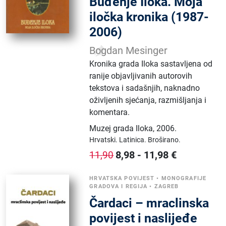
Buđenje Iloka. Moja
iločka kronika (1987-
2006)
Bogdan Mesinger
Kronika grada Iloka sastavljena od
ranije objavljivanih autorovih
tekstova i sadašnjih, naknadno
oživljenih sjećanja, razmišljanja i
komentara.
Muzej grada Iloka
,
2006.
Hrvatski.
Latinica.
Broširano.
8,98
-
11,98
€
11,90
HRVATSKA POVIJEST
•
MONOGRAFIJE
GRADOVA I REGIJA
•
ZAGREB
Čardaci – mraclinska
povijest i naslijeđe