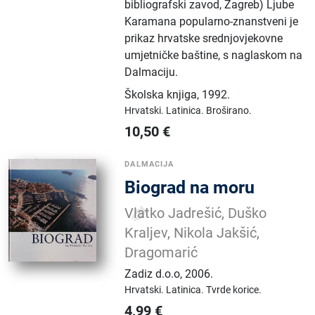
bibliografski zavod, Zagreb) Ljube
Karamana popularno-znanstveni je
prikaz hrvatske srednjovjekovne
umjetničke baštine, s naglaskom na
Dalmaciju.
Školska knjiga
,
1992.
Hrvatski.
Latinica.
Broširano.
10,50
€
DALMACIJA
Biograd na moru
Vlatko Jadrešić, Duško
Kraljev, Nikola Jakšić,
Dragomarić
Zadiz d.o.o
,
2006.
Hrvatski.
Latinica.
Tvrde korice.
4,99
€