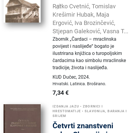
Ratko Cvetnić, Tomislav
Krešimir Hubak, Maja
Ergović, Iva Brozinčević,
Stjepan Galeković, Vasna T...
Zbornik „Čardaci – mraclinska
povijest i naslijeđe“ bogato je
ilustrirana knjižica o turopoljskim
čardacima kao simbolu mraclinske
tradicije, života i naslijeđa.
KUD Dučec
,
2024.
Hrvatski.
Latinica.
Broširano.
7,34
€
IZDANJA JAZU
•
ZBORNICI I
HRESTOMATIJE
•
SLAVONIJA, BARANJA I
SRIJEM
Četvrti znanstveni