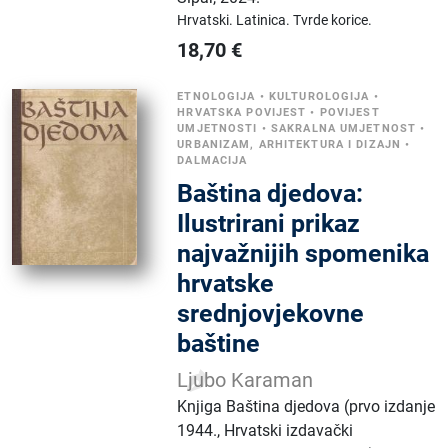
Hrvatski.
Latinica.
Tvrde korice.
18,70
€
ETNOLOGIJA
•
KULTUROLOGIJA
•
HRVATSKA POVIJEST
•
POVIJEST
UMJETNOSTI
•
SAKRALNA UMJETNOST
•
URBANIZAM, ARHITEKTURA I DIZAJN
•
DALMACIJA
Baština djedova:
Ilustrirani prikaz
najvažnijih spomenika
hrvatske
srednjovjekovne
baštine
Ljubo Karaman
Knjiga Baština djedova (prvo izdanje
1944., Hrvatski izdavački