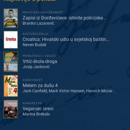
HRVATSKA KNJIŽEVNOST
Zapisi iz Đorđevićeve: istinite policijske...
Branko Lazarević
KULTUROLOGIJA
Croatica: Hrvatski udio u svjetskoj baštin...
Neven Budak
PRIRUČNICI I VODIČI
Vrtić-škola-droga
Josip Janković
DUHOVNOST
Melem za dušu 4
Jack Canfield, Mark Victor Hansen, Hanoch Mccar...
KUHARSTVO
Veganski sirevi
Marina Brekalo