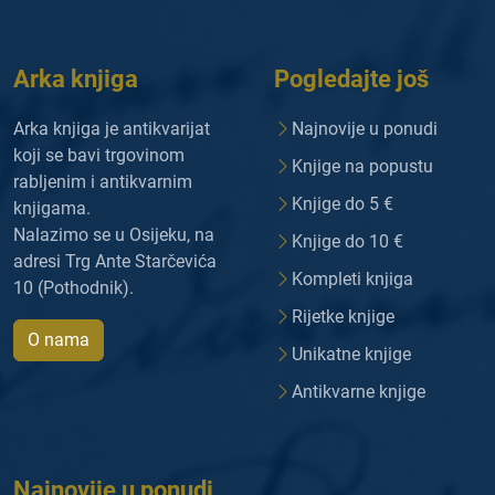
Arka knjiga
Pogledajte još
Arka knjiga je antikvarijat
Najnovije u ponudi
koji se bavi trgovinom
Knjige na popustu
rabljenim i antikvarnim
Knjige do 5 €
knjigama.
Nalazimo se u Osijeku, na
Knjige do 10 €
adresi Trg Ante Starčevića
Kompleti knjiga
10 (Pothodnik).
Rijetke knjige
O nama
Unikatne knjige
Antikvarne knjige
Najnovije u ponudi