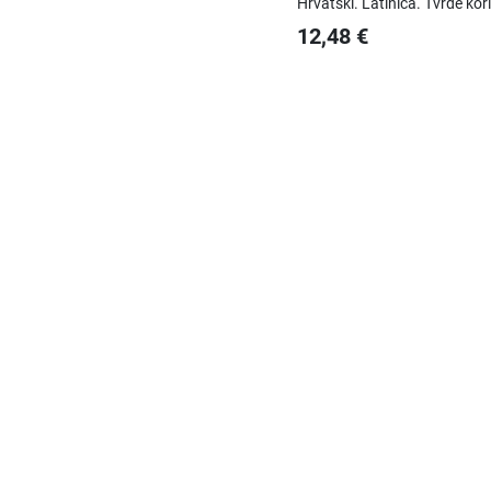
Hrvatski.
Latinica.
Tvrde kor
12,48
€