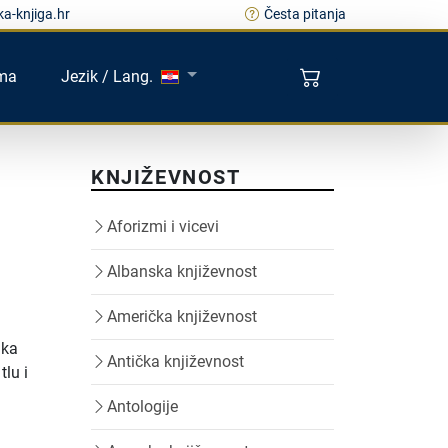
a-knjiga.hr
Česta pitanja
ma
Jezik / Lang.
KNJIŽEVNOST
Aforizmi i vicevi
Albanska književnost
Američka književnost
aka
Antička književnost
tlu i
Antologije