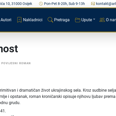
ića 10, 31000 Osijek
Pon-Pet 8-20h, Sub 9-13h
kontakt@ark
Autori
Nakladnici
Pretraga
Upute
O na
nost
•
POVIJESNI ROMAN
rimitivan i dramatičan život ukrajinskog sela. Kroz sudbine selj
lje i opstanak, roman kroničarski opisuje njihovu ljubav prema 
odnu grudu.
41.