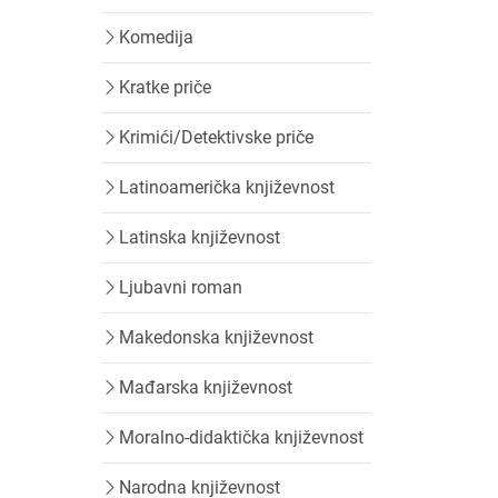
Komedija
Kratke priče
Krimići/Detektivske priče
Latinoamerička književnost
Latinska književnost
Ljubavni roman
Makedonska književnost
Mađarska književnost
Moralno-didaktička književnost
Narodna književnost