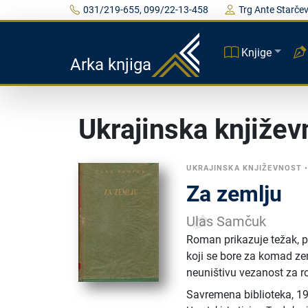
031/219-655, 099/22-13-458
Trg Ante Starčev
Knjige
Arka knjiga
Ukrajinska književ
UKRAJINSKA KNJIŽEVNOST
Za zemlju
Ulas Samčuk
Roman prikazuje težak, p
koji se bore za komad zem
neuništivu vezanost za r
Savremena biblioteka
,
19