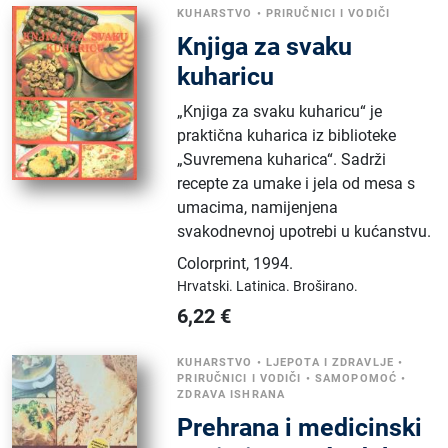
KUHARSTVO
•
PRIRUČNICI I VODIČI
Knjiga za svaku
kuharicu
„Knjiga za svaku kuharicu“ je
praktična kuharica iz biblioteke
„Suvremena kuharica“. Sadrži
recepte za umake i jela od mesa s
umacima, namijenjena
svakodnevnoj upotrebi u kućanstvu.
Colorprint
,
1994.
Hrvatski.
Latinica.
Broširano.
6,22
€
KUHARSTVO
•
LJEPOTA I ZDRAVLJE
•
PRIRUČNICI I VODIČI
•
SAMOPOMOĆ
•
ZDRAVA ISHRANA
Prehrana i medicinski