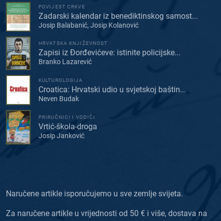
POVIJEST CRKVE
Zadarski kalendar iz benediktinskog samost...
Josip Balabanić, Josip Kolanović
HRVATSKA KNJIŽEVNOST
Zapisi iz Đorđevićeve: istinite policijske...
Branko Lazarević
KULTUROLOGIJA
Croatica: Hrvatski udio u svjetskoj baštin...
Neven Budak
PRIRUČNICI I VODIČI
Vrtić-škola-droga
Josip Janković
Naručene artikle isporučujemo u sve zemlje svijeta.
Za naručene artikle u vrijednosti od 50 € i više, dostava na