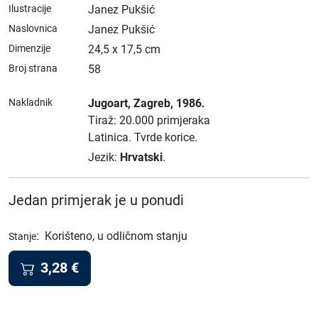
Ilustracije
Janez Pukšić
Naslovnica
Janez Pukšić
Dimenzije
24,5 x 17,5 cm
Broj strana
58
Nakladnik
Jugoart
, Zagreb
, 1986.
Tiraž: 20.000 primjeraka
Latinica.
Tvrde korice.
Jezik:
Hrvatski
.
Jedan primjerak je u ponudi
:
Korišteno, u odličnom stanju
Stanje
3,28
€