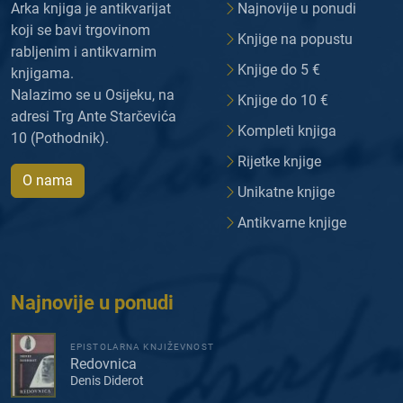
Arka knjiga je antikvarijat
Najnovije u ponudi
koji se bavi trgovinom
Knjige na popustu
rabljenim i antikvarnim
Knjige do 5 €
knjigama.
Nalazimo se u Osijeku, na
Knjige do 10 €
adresi Trg Ante Starčevića
Kompleti knjiga
10 (Pothodnik).
Rijetke knjige
O nama
Unikatne knjige
Antikvarne knjige
Najnovije u ponudi
EPISTOLARNA KNJIŽEVNOST
Redovnica
Denis Diderot