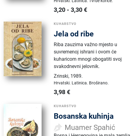
Hrvatski.
Latinica.
Tvrde korice.
3,20
-
3,30
€
KUHARSTVO
Jela od ribe
Riba zauzima važno mjesto u
suvremenoj ishrani i ovom će
kuharicom mnogi obogatiti svoj
svakodnevni jelovnik.
Zrinski
,
1989.
Hrvatski.
Latinica.
Broširano.
3,98
€
KUHARSTVO
Bosanska kuhinja
Muamer Spahić
Bosna i Hercegovina je mala zemlja