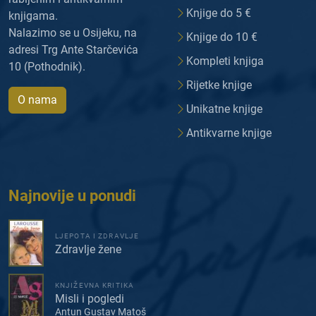
Knjige do 5 €
knjigama.
Nalazimo se u Osijeku, na
Knjige do 10 €
adresi Trg Ante Starčevića
Kompleti knjiga
10 (Pothodnik).
Rijetke knjige
O nama
Unikatne knjige
Antikvarne knjige
Najnovije u ponudi
LJEPOTA I ZDRAVLJE
Zdravlje žene
KNJIŽEVNA KRITIKA
Misli i pogledi
Antun Gustav Matoš