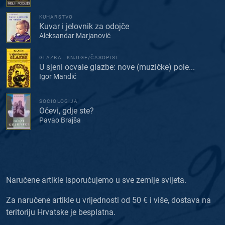
KUHARSTVO
Kuvar i jelovnik za odojče
Aleksandar Marjanović
GLAZBA - KNJIGE/ČASOPISI
U sjeni ocvale glazbe: nove (muzičke) pole...
Igor Mandić
SOCIOLOGIJA
Očevi, gdje ste?
Pavao Brajša
Naručene artikle isporučujemo u sve zemlje svijeta.
Za naručene artikle u vrijednosti od 50 € i više, dostava na
teritoriju Hrvatske je besplatna.