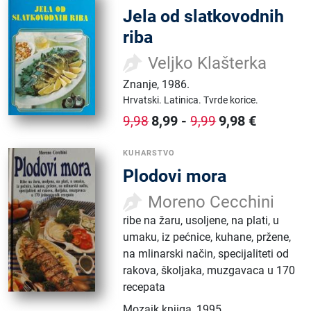
Jela od slatkovodnih
riba
Veljko Klašterka
Znanje
,
1986.
Hrvatski.
Latinica.
Tvrde korice.
8,99
-
9,98
€
9,98
9,99
KUHARSTVO
Plodovi mora
Moreno Cecchini
ribe na žaru, usoljene, na plati, u
umaku, iz pećnice, kuhane, pržene,
na mlinarski način, specijaliteti od
rakova, školjaka, muzgavaca u 170
recepata
Mozaik knjiga
,
1995.