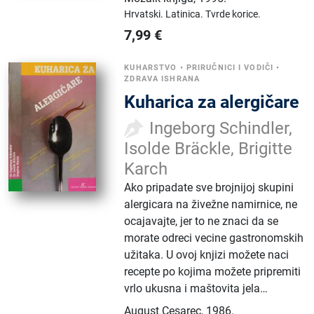
Hrvatski.
Latinica.
Tvrde korice.
7,99
€
KUHARSTVO
•
PRIRUČNICI I VODIČI
•
ZDRAVA ISHRANA
Kuharica za alergičare
Ingeborg Schindler,
Isolde Bräckle, Brigitte
Karch
Ako pripadate sve brojnijoj skupini
alergicara na živežne namirnice, ne
ocajavajte, jer to ne znaci da se
morate odreci vecine gastronomskih
užitaka. U ovoj knjizi možete naci
recepte po kojima možete pripremiti
vrlo ukusna i maštovita jela…
August Cesarec
,
1986.