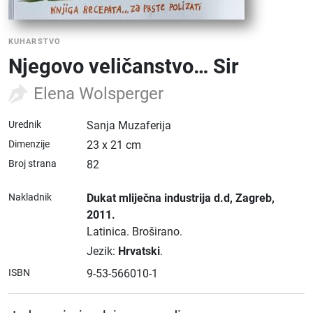
KUHARSTVO
Njegovo veličanstvo… Sir
Elena Wolsperger
Urednik
Sanja Muzaferija
Dimenzije
23 x 21 cm
Broj strana
82
Nakladnik
Dukat mliječna industrija d.d
, Zagreb
,
2011.
Latinica.
Broširano.
Jezik:
Hrvatski
.
ISBN
9-53-566010-1