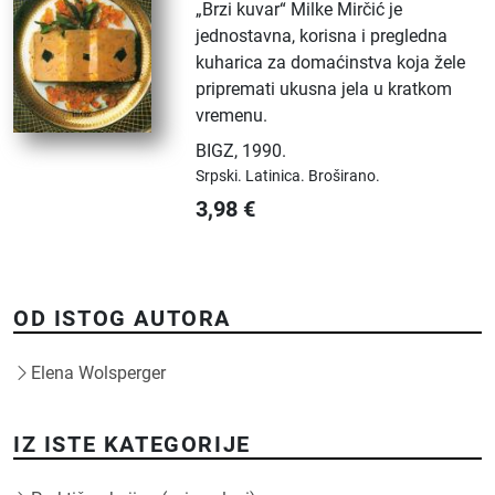
„Brzi kuvar“ Milke Mirčić je
jednostavna, korisna i pregledna
kuharica za domaćinstva koja žele
pripremati ukusna jela u kratkom
vremenu.
BIGZ
,
1990.
Srpski.
Latinica.
Broširano.
3,98
€
OD ISTOG AUTORA
Elena Wolsperger
IZ ISTE KATEGORIJE