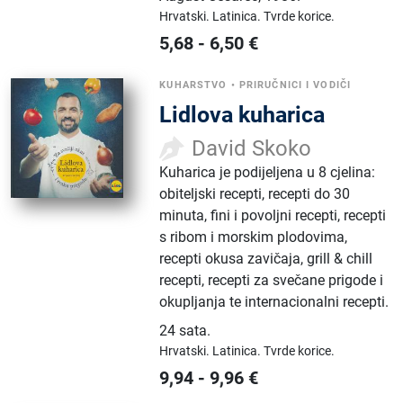
Hrvatski.
Latinica.
Tvrde korice.
5,68
-
6,50
€
KUHARSTVO
•
PRIRUČNICI I VODIČI
Lidlova kuharica
David Skoko
Kuharica je podijeljena u 8 cjelina:
obiteljski recepti, recepti do 30
minuta, fini i povoljni recepti, recepti
s ribom i morskim plodovima,
recepti okusa zavičaja, grill & chill
recepti, recepti za svečane prigode i
okupljanja te internacionalni recepti.
24 sata
.
Hrvatski.
Latinica.
Tvrde korice.
9,94
-
9,96
€