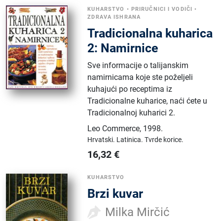
KUHARSTVO
•
PRIRUČNICI I VODIČI
•
ZDRAVA ISHRANA
Tradicionalna kuharica
2: Namirnice
Sve informacije o talijanskim
namirnicama koje ste poželjeli
kuhajući po receptima iz
Tradicionalne kuharice, naći ćete u
Tradicionalnoj kuharici 2.
Leo Commerce
,
1998.
Hrvatski.
Latinica.
Tvrde korice.
16,32
€
KUHARSTVO
Brzi kuvar
Milka Mirčić