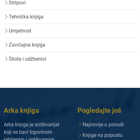
Stripovi
Tehnička knjiga
Umjetnost
Zavičajna knjiga
Škola i udžbenici
Arka knjiga
Pogledajte još
Arka knjiga je antikvarijat
Najnovije u ponudi
koji se bavi trgovinom
Knjige na popustu
rabljenim i antikvarnim