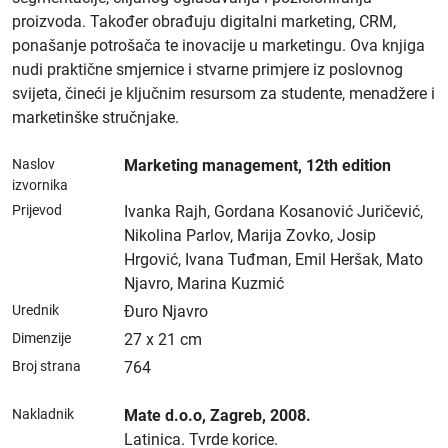
proizvoda. Također obrađuju digitalni marketing, CRM,
ponašanje potrošača te inovacije u marketingu. Ova knjiga
nudi praktične smjernice i stvarne primjere iz poslovnog
svijeta, čineći je ključnim resursom za studente, menadžere i
marketinške stručnjake.
Naslov
Marketing management, 12th edition
izvornika
Prijevod
Ivanka Rajh, Gordana Kosanović Juričević,
Nikolina Parlov, Marija Zovko, Josip
Hrgović, Ivana Tuđman, Emil Heršak, Mato
Njavro, Marina Kuzmić
Urednik
Đuro Njavro
Dimenzije
27 x 21 cm
Broj strana
764
Nakladnik
Mate d.o.o
, Zagreb
, 2008.
Latinica.
Tvrde korice.