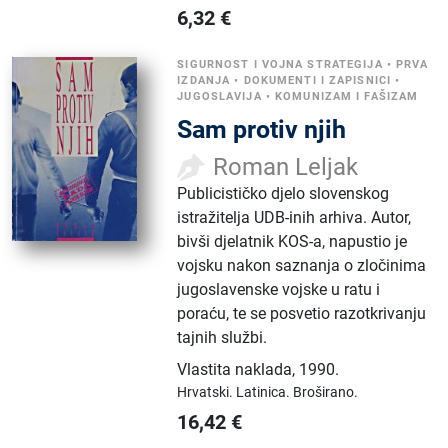
6,32
€
SIGURNOST I VOJNA STRATEGIJA
•
PRVA
IZDANJA
•
DOKUMENTI I ZAPISNICI
•
JUGOSLAVIJA
•
KOMUNIZAM I FAŠIZAM
Sam protiv njih
Roman Leljak
Publicističko djelo slovenskog
istražitelja UDB-inih arhiva. Autor,
bivši djelatnik KOS-a, napustio je
vojsku nakon saznanja o zločinima
jugoslavenske vojske u ratu i
poraću, te se posvetio razotkrivanju
tajnih službi.
Vlastita naklada
,
1990.
Hrvatski.
Latinica.
Broširano.
16,42
€