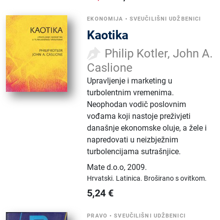
EKONOMIJA
•
SVEUČILIŠNI UDŽBENICI
Kaotika
Philip Kotler, John A.
Caslione
Upravljenje i marketing u
turbolentnim vremenima.
Neophodan vodič poslovnim
vođama koji nastoje preživjeti
današnje ekonomske oluje, a žele i
napredovati u neizbježnim
turbolencijama sutrašnjice.
Mate d.o.o
,
2009.
Hrvatski.
Latinica.
Broširano s ovitkom.
5,24
€
PRAVO
•
SVEUČILIŠNI UDŽBENICI