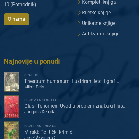
Kompleti knjiga
10 (Pothodnik).
Rijetke knjige
O nama
Unikatne knjige
Antikvarne knjige
Najnovije u ponudi
GRAFIKE
Theatrum humanum: Ilustrirani letci i graf...
Milan Pelc
FENOMENOLOGIJA
Glas i fenomen: Uvod u problem znaka u Hus...
Jacques Derrida
POVIJESNI ROMAN
Mirakl: Politički krimić
Josef Škvorecký