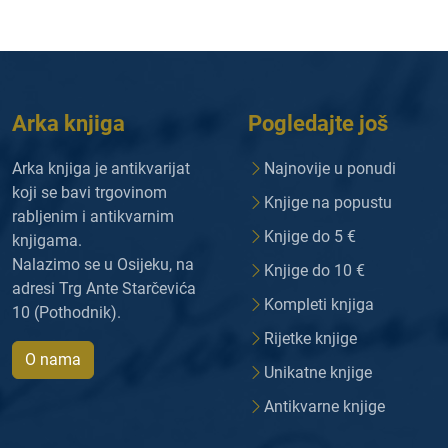
Arka knjiga
Pogledajte još
Arka knjiga je antikvarijat
Najnovije u ponudi
koji se bavi trgovinom
Knjige na popustu
rabljenim i antikvarnim
Knjige do 5 €
knjigama.
Nalazimo se u Osijeku, na
Knjige do 10 €
adresi Trg Ante Starčevića
Kompleti knjiga
10 (Pothodnik).
Rijetke knjige
O nama
Unikatne knjige
Antikvarne knjige