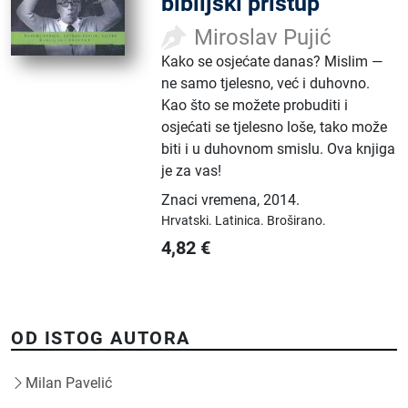
biblijski pristup
Miroslav Pujić
Kako se osjećate danas? Mislim —
ne samo tjelesno, već i duhovno.
Kao što se možete probuditi i
osjećati se tjelesno loše, tako može
biti i u duhovnom smislu. Ova knjiga
je za vas!
Znaci vremena
,
2014.
Hrvatski.
Latinica.
Broširano.
4,82
€
OD ISTOG AUTORA
Milan Pavelić