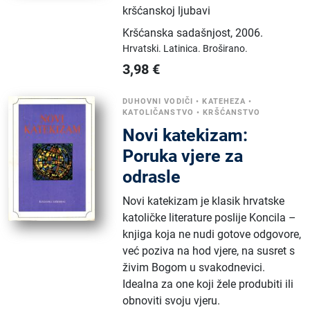
kršćanskoj ljubavi
Kršćanska sadašnjost
,
2006.
Hrvatski.
Latinica.
Broširano.
3,98
€
DUHOVNI VODIČI
•
KATEHEZA
•
KATOLIČANSTVO
•
KRŠĆANSTVO
Novi katekizam:
Poruka vjere za
odrasle
Novi katekizam je klasik hrvatske
katoličke literature poslije Koncila –
knjiga koja ne nudi gotove odgovore,
već poziva na hod vjere, na susret s
živim Bogom u svakodnevici.
Idealna za one koji žele produbiti ili
obnoviti svoju vjeru.