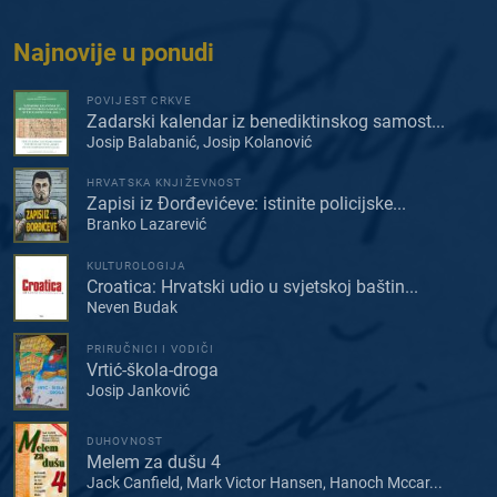
Najnovije u ponudi
POVIJEST CRKVE
Zadarski kalendar iz benediktinskog samost...
Josip Balabanić, Josip Kolanović
HRVATSKA KNJIŽEVNOST
Zapisi iz Đorđevićeve: istinite policijske...
Branko Lazarević
KULTUROLOGIJA
Croatica: Hrvatski udio u svjetskoj baštin...
Neven Budak
PRIRUČNICI I VODIČI
Vrtić-škola-droga
Josip Janković
DUHOVNOST
Melem za dušu 4
Jack Canfield, Mark Victor Hansen, Hanoch Mccar...