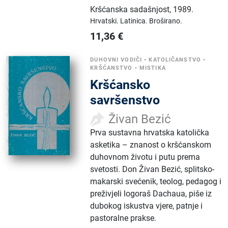
Kršćanska sadašnjost
,
1989.
Hrvatski.
Latinica.
Broširano.
11,36
€
DUHOVNI VODIČI
•
KATOLIČANSTVO
•
KRŠĆANSTVO
•
MISTIKA
Kršćansko
savršenstvo
Živan Bezić
Prva sustavna hrvatska katolička
asketika – znanost o kršćanskom
duhovnom životu i putu prema
svetosti. Don Živan Bezić, splitsko-
makarski svećenik, teolog, pedagog i
preživjeli logoraš Dachaua, piše iz
dubokog iskustva vjere, patnje i
pastoralne prakse.