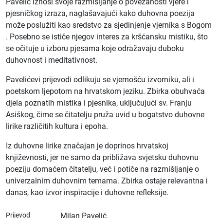
Pavelić iznosi svoje razmišljanje o povezanosti vjere i
pjesničkog izraza, naglašavajući kako duhovna poezija
može poslužiti kao sredstvo za sjedinjenje vjernika s Bogom
. Posebno se ističe njegov interes za kršćansku mistiku, što
se očituje u izboru pjesama koje odražavaju duboku
duhovnost i meditativnost.
Pavelićevi prijevodi odlikuju se vjernošću izvorniku, ali i
poetskom ljepotom na hrvatskom jeziku. Zbirka obuhvaća
djela poznatih mistika i pjesnika, uključujući sv. Franju
Asiškog, čime se čitatelju pruža uvid u bogatstvo duhovne
lirike različitih kultura i epoha.
Iz duhovne lirike značajan je doprinos hrvatskoj
književnosti, jer ne samo da približava svjetsku duhovnu
poeziju domaćem čitatelju, već i potiče na razmišljanje o
univerzalnim duhovnim temama. Zbirka ostaje relevantna i
danas, kao izvor inspiracije i duhovne refleksije.
Prijevod
Milan Pavelić