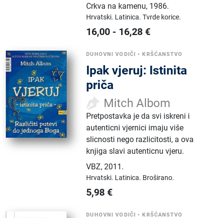
Crkva na kamenu
,
1986.
Hrvatski.
Latinica.
Tvrde korice.
16,00
-
16,28
€
DUHOVNI VODIČI
•
KRŠĆANSTVO
Ipak vjeruj: Istinita
priča
Mitch Albom
Pretpostavka je da svi iskreni i
autenticni vjernici imaju više
slicnosti nego razlicitosti, a ova
knjiga slavi autenticnu vjeru.
VBZ
,
2011.
Hrvatski.
Latinica.
Broširano.
5,98
€
DUHOVNI VODIČI
•
KRŠĆANSTVO