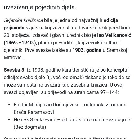
uvezivanje pojedinih djela.
Svjetska knjižnica
bila je jedna od najvažnijih
edicija
prijevoda
svjetske književnosti na hrvatski jezik početkom
20. stoljeća. Izdavač i glavni urednik bio je
Iso Velikanović
(1869.–1940.)
, plodni prevoditelj, književnik i kulturni
djelatnik. Prve sveske izašle su
1903. godine
u Sremskoj
Mitrovici.
Sveska 3.
iz 1903. godine karakteristična je po konceptu
edicije: svako djelo (tj. veći odlomak) tiskano je tako da se
može samostalno uvezati kao zasebna knjižica. U ovoj
svesci objavljeni su prijevodi na stranicama 97–144:
Fjodor Mihajlovič Dostojevski – odlomak iz romana
Braća Karamazovi
Henryk Sienkiewicz – odlomak iz romana Bez dogme
(Bez dogmatu)