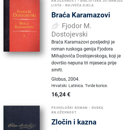
KNJIŽEVNOST
•
BIBLIOTEKA JUTARNJEG
LISTA - NAJVEĆA DJELA
Braća Karamazovi
Fjodor M.
Dostojevski
Braća Karamazovi posljednji je
roman ruskoga genija Fjodora
Mihajloviča Dostojevskoga, koji je
dovršio nepuna tri mjeseca prije
smrti.
Globus
,
2004.
Hrvatski.
Latinica.
Tvrde korice.
16,24
€
PSIHOLOŠKI ROMAN
•
RUSKA
KNJIŽEVNOST
Zločin i kazna