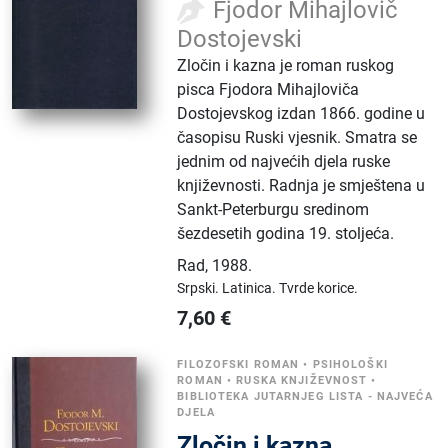
Fjodor Mihajlovič
Dostojevski
Zločin i kazna je roman ruskog
pisca Fjodora Mihajloviča
Dostojevskog izdan 1866. godine u
časopisu Ruski vjesnik. Smatra se
jednim od najvećih djela ruske
književnosti. Radnja je smještena u
Sankt-Peterburgu sredinom
šezdesetih godina 19. stoljeća.
Rad
,
1988.
Srpski.
Latinica.
Tvrde korice.
7,60
€
FILOZOFSKI ROMAN
•
PSIHOLOŠKI
ROMAN
•
RUSKA KNJIŽEVNOST
•
BIBLIOTEKA JUTARNJEG LISTA - NAJVEĆA
DJELA
Zločin i kazna