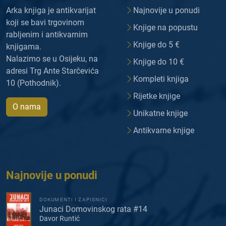
Arka knjiga je antikvarijat
Najnovije u ponudi
koji se bavi trgovinom
Knjige na popustu
rabljenim i antikvarnim
Knjige do 5 €
knjigama.
Nalazimo se u Osijeku, na
Knjige do 10 €
adresi Trg Ante Starčevića
Kompleti knjiga
10 (Pothodnik).
Rijetke knjige
O nama
Unikatne knjige
Antikvarne knjige
Najnovije u ponudi
DOKUMENTI I ZAPISNICI
Junaci Domovinskog rata #14
Davor Runtić