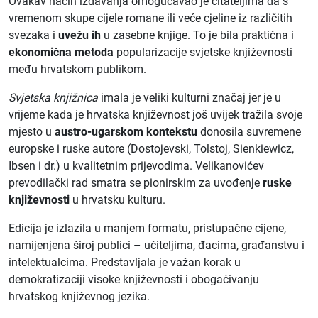
Ovakav način izdavanja omogućavao je čitateljima da s
vremenom skupe cijele romane ili veće cjeline iz različitih
svezaka i
uvežu ih
u zasebne knjige. To je bila praktična i
ekonomična metoda
popularizacije svjetske književnosti
među hrvatskom publikom.
Svjetska knjižnica
imala je veliki kulturni značaj jer je u
vrijeme kada je hrvatska književnost još uvijek tražila svoje
mjesto u
austro-ugarskom kontekstu
donosila suvremene
europske i ruske autore (Dostojevski, Tolstoj, Sienkiewicz,
Ibsen i dr.) u kvalitetnim prijevodima. Velikanovićev
prevodilački rad smatra se pionirskim za uvođenje
ruske
književnosti
u hrvatsku kulturu.
Edicija je izlazila u manjem formatu, pristupačne cijene,
namijenjena široj publici – učiteljima, đacima, građanstvu i
intelektualcima. Predstavljala je važan korak u
demokratizaciji visoke književnosti i obogaćivanju
hrvatskog književnog jezika.