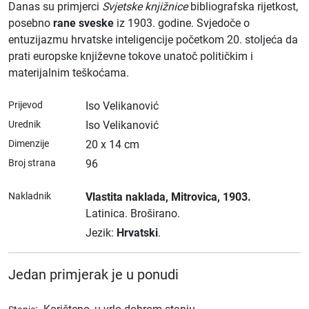
Danas su primjerci
Svjetske knjižnice
bibliografska rijetkost,
posebno
rane sveske
iz 1903. godine. Svjedoče o
entuzijazmu hrvatske inteligencije početkom 20. stoljeća da
prati europske književne tokove unatoč političkim i
materijalnim teškoćama.
Prijevod
Iso Velikanović
Urednik
Iso Velikanović
Dimenzije
20 x 14 cm
Broj strana
96
Nakladnik
Vlastita naklada
, Mitrovica
, 1903.
Latinica.
Broširano.
Jezik:
Hrvatski
.
Jedan primjerak je u ponudi