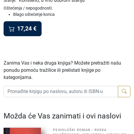
:
Korišteno, u vrlo dobrom stanju
Stanje
Oštećenja / nepogodnosti:
Blago oštećenje korica
17,24
€
Zanima Vas i neka druga knjiga? Možete pretražiti našu
ponudu pomoću tražilice ili prelistati knjige po
kategorijama.
Možda će Vas zanimati i ovi naslovi
PSIHOLOŠKI ROMAN
•
RUSKA