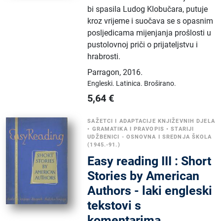
bi spasila Ludog Klobučara, putuje
kroz vrijeme i suočava se s opasnim
posljedicama mijenjanja prošlosti u
pustolovnoj priči o prijateljstvu i
hrabrosti.
Parragon
,
2016.
Engleski.
Latinica.
Broširano.
5,64
€
SAŽETCI I ADAPTACIJE KNJIŽEVNIH DJELA
•
GRAMATIKA I PRAVOPIS
•
STARIJI
UDŽBENICI - OSNOVNA I SREDNJA ŠKOLA
(1945.-91.)
Easy reading III : Short
Stories by American
Authors - laki engleski
tekstovi s
komentarima