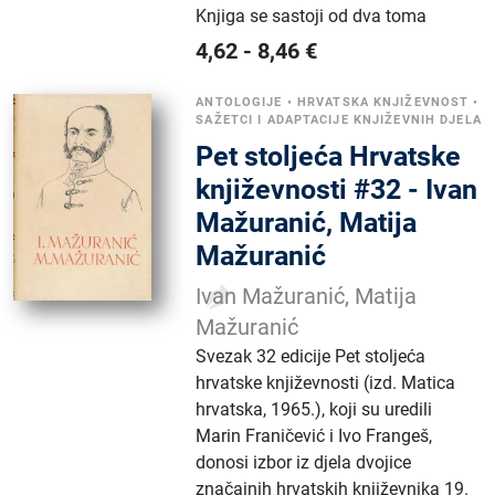
Knjiga se sastoji od dva toma
4,62
-
8,46
€
ANTOLOGIJE
•
HRVATSKA KNJIŽEVNOST
•
SAŽETCI I ADAPTACIJE KNJIŽEVNIH DJELA
Pet stoljeća Hrvatske
književnosti #32 - Ivan
Mažuranić, Matija
Mažuranić
Ivan Mažuranić, Matija
Mažuranić
Svezak 32 edicije Pet stoljeća
hrvatske književnosti (izd. Matica
hrvatska, 1965.), koji su uredili
Marin Franičević i Ivo Frangeš,
donosi izbor iz djela dvojice
značajnih hrvatskih književnika 19.