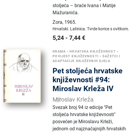
stoljeća – braće Ivana i Matije
Mažuranića.
Zora
,
1965.
Hrvatski.
Latinica.
Tvrde korice s ovitkom.
5,24
-
7,44
€
DRAMA
•
HRVATSKA KNJIŽEVNOST
•
POVIJEST KNJIŽEVNOSTI
•
SAŽETCI I
ADAPTACIJE KNJIŽEVNIH DJELA
Pet stoljeća hrvatske
književnosti #94:
Miroslav Krleža IV
Miroslav Krleža
Svezak broj 94 iz edicije "Pet
stoljeća hrvatske književnosti"
posvećen je Miroslavu Krleži,
jednom od najznačajnijih hrvatskih