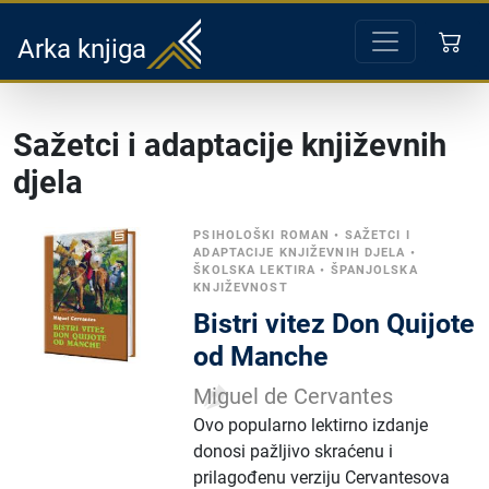
Arka knjiga
Sažetci i adaptacije književnih
djela
PSIHOLOŠKI ROMAN
•
SAŽETCI I
ADAPTACIJE KNJIŽEVNIH DJELA
•
ŠKOLSKA LEKTIRA
•
ŠPANJOLSKA
KNJIŽEVNOST
Bistri vitez Don Quijote
od Manche
Miguel de Cervantes
Ovo popularno lektirno izdanje
donosi pažljivo skraćenu i
prilagođenu verziju Cervantesova