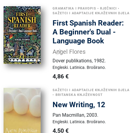
GRAMATIKA I PRAVOPIS
•
RJEČNICI
•
SAŽETCI I ADAPTACIJE KNJIŽEVNIH DJELA
First Spanish Reader:
A Beginner's Dual -
Language Book
Angel Flores
Dover publikations
,
1982.
Engleski.
Latinica.
Broširano.
4,86
€
SAŽETCI I ADAPTACIJE KNJIŽEVNIH DJELA
•
BRITANSKA KNJIŽEVNOST
New Writing, 12
Pan Macmillan
,
2003.
Engleski.
Latinica.
Broširano.
4,50
€