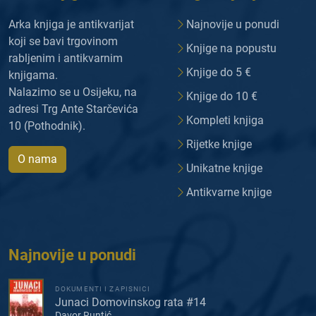
Arka knjiga je antikvarijat
Najnovije u ponudi
koji se bavi trgovinom
Knjige na popustu
rabljenim i antikvarnim
Knjige do 5 €
knjigama.
Nalazimo se u Osijeku, na
Knjige do 10 €
adresi Trg Ante Starčevića
Kompleti knjiga
10 (Pothodnik).
Rijetke knjige
O nama
Unikatne knjige
Antikvarne knjige
Najnovije u ponudi
DOKUMENTI I ZAPISNICI
Junaci Domovinskog rata #14
Davor Runtić