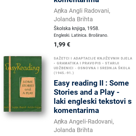
Anka Angli Radovani,
Jolanda Brihta
Školska knjiga
,
1958.
Engleski.
Latinica.
Broširano.
1,99
€
SAŽETCI I ADAPTACIJE KNJIŽEVNIH DJELA
•
GRAMATIKA I PRAVOPIS
•
STARIJI
UDŽBENICI - OSNOVNA I SREDNJA ŠKOLA
(1945.-91.)
Easy reading II : Some
Stories and a Play -
laki engleski tekstovi s
komentarima
Anka Angeli-Radovani,
Jolanda Brihta