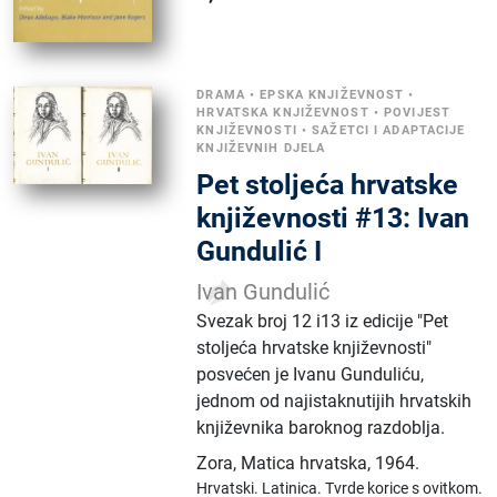
DRAMA
•
EPSKA KNJIŽEVNOST
•
HRVATSKA KNJIŽEVNOST
•
POVIJEST
KNJIŽEVNOSTI
•
SAŽETCI I ADAPTACIJE
KNJIŽEVNIH DJELA
Pet stoljeća hrvatske
književnosti #13: Ivan
Gundulić I
Ivan Gundulić
Svezak broj 12 i13 iz edicije "Pet
stoljeća hrvatske književnosti"
posvećen je Ivanu Gunduliću,
jednom od najistaknutijih hrvatskih
književnika baroknog razdoblja.
Zora, Matica hrvatska
,
1964.
Hrvatski.
Latinica.
Tvrde korice s ovitkom.