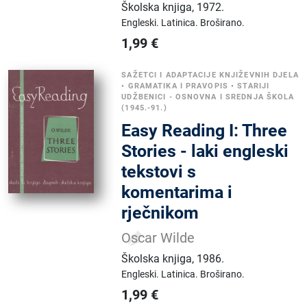
Školska knjiga
,
1972.
Engleski.
Latinica.
Broširano.
1,99
€
SAŽETCI I ADAPTACIJE KNJIŽEVNIH DJELA
•
GRAMATIKA I PRAVOPIS
•
STARIJI
UDŽBENICI - OSNOVNA I SREDNJA ŠKOLA
(1945.-91.)
Easy Reading I: Three
Stories - laki engleski
tekstovi s
komentarima i
rječnikom
Oscar Wilde
Školska knjiga
,
1986.
Engleski.
Latinica.
Broširano.
1,99
€