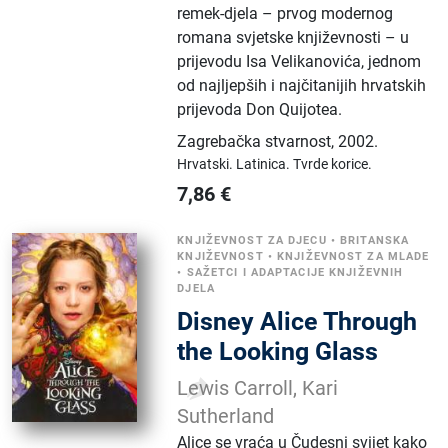
remek-djela – prvog modernog
romana svjetske književnosti – u
prijevodu Isa Velikanovića, jednom
od najljepših i najčitanijih hrvatskih
prijevoda Don Quijotea.
Zagrebačka stvarnost
,
2002.
Hrvatski.
Latinica.
Tvrde korice.
7,86
€
KNJIŽEVNOST ZA DJECU
•
BRITANSKA
KNJIŽEVNOST
•
KNJIŽEVNOST ZA MLADE
•
SAŽETCI I ADAPTACIJE KNJIŽEVNIH
DJELA
Disney Alice Through
the Looking Glass
Lewis Carroll, Kari
Sutherland
Alice se vraća u Čudesni svijet kako