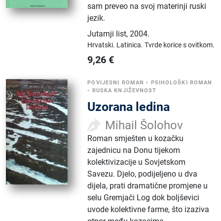
sam preveo na svoj materinji ruski
jezik.
Jutarnji list
,
2004.
Hrvatski.
Latinica.
Tvrde korice s ovitkom.
9,26
€
POVIJESNI ROMAN
•
PSIHOLOŠKI ROMAN
•
RUSKA KNJIŽEVNOST
Uzorana ledina
Mihail Šolohov
Roman smješten u kozačku
zajednicu na Donu tijekom
kolektivizacije u Sovjetskom
Savezu. Djelo, podijeljeno u dva
dijela, prati dramatične promjene u
selu Gremjači Log dok boljševici
uvode kolektivne farme, što izaziva