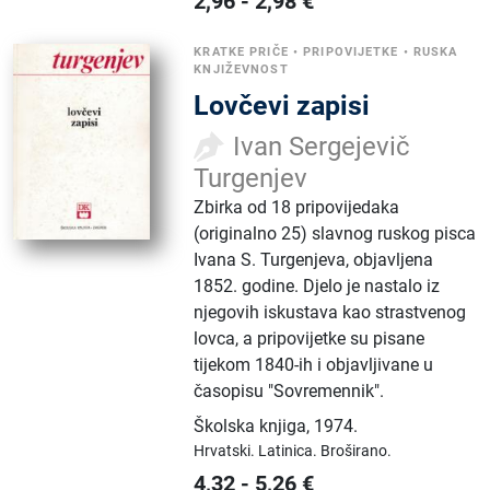
2,96
-
2,98
€
KRATKE PRIČE
•
PRIPOVIJETKE
•
RUSKA
KNJIŽEVNOST
Lovčevi zapisi
Ivan Sergejevič
Turgenjev
Zbirka od 18 pripovijedaka
(originalno 25) slavnog ruskog pisca
Ivana S. Turgenjeva, objavljena
1852. godine. Djelo je nastalo iz
njegovih iskustava kao strastvenog
lovca, a pripovijetke su pisane
tijekom 1840-ih i objavljivane u
časopisu "Sovremennik".
Školska knjiga
,
1974.
Hrvatski.
Latinica.
Broširano.
4,32
-
5,26
€