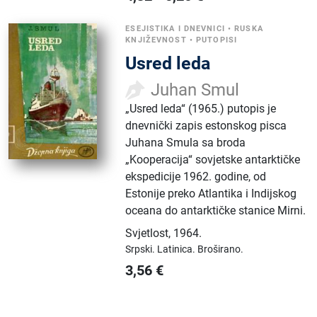
ESEJISTIKA I DNEVNICI
•
RUSKA
KNJIŽEVNOST
•
PUTOPISI
Usred leda
Juhan Smul
„Usred leda“ (1965.) putopis je
dnevnički zapis estonskog pisca
Juhana Smula sa broda
„Kooperacija“ sovjetske antarktičke
ekspedicije 1962. godine, od
Estonije preko Atlantika i Indijskog
oceana do antarktičke stanice Mirni.
Svjetlost
,
1964.
Srpski.
Latinica.
Broširano.
3,56
€