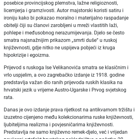
posebice provincijskog plemstva, lažne religioznosti,
licemjerja i gramzivosti. Autor majstorski koristi satiru i
ironiju kako bi pokazao moralno i materijalno raspadanje
obitelji čiji su članovi zarobljeni u mreži vlastitih laži,
pohlepe i međusobnog nerazumijevanja. Djelo se često
smatra najsnažnijim prikazom „smrti duše“ u ruskoj
književnosti, gdje nitko ne uspijeva pobjeći iz kruga
hipokrizije i egoizma.
Prijevod s ruskoga Ise Velikanovića smatra se klasičnim i
vrlo uspjelim, a ovo zagrebačko izdanje iz 1918. godine
predstavlja važan dio ranih prijevoda ruskih klasika na
hrvatski jezik u vrijeme Austro-Ugarske i Prvog svjetskog
rata.
Danas je ovo izdanje prava rijetkost na antikvarnom tržištu i
izuzetno cijenjeno među kolekcionarima ruske književnosti,
ljubiteljima realizma i povjesničarima književnosti.
Predstavlja ne samo književno remek-djelo, već i vrijedan