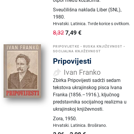
otpor među kozacima.
Sveučilišna naklada Liber (SNL)
,
1980.
Hrvatski.
Latinica.
Tvrde korice s ovitkom.
7,49
€
8,32
PRIPOVIJETKE
•
RUSKA KNJIŽEVNOST
•
SOCIJALNA KNJIŽEVNOST
Pripovijesti
Ivan Franko
Zbirka Pripovijesti sadrži sedam
tekstova ukrajinskog pisca Ivana
Franka (1856.–1916.), ključnog
predstavnika socijalnog realizma u
ukrajinskoj književnosti.
Zora
,
1950.
Hrvatski.
Latinica.
Broširano.