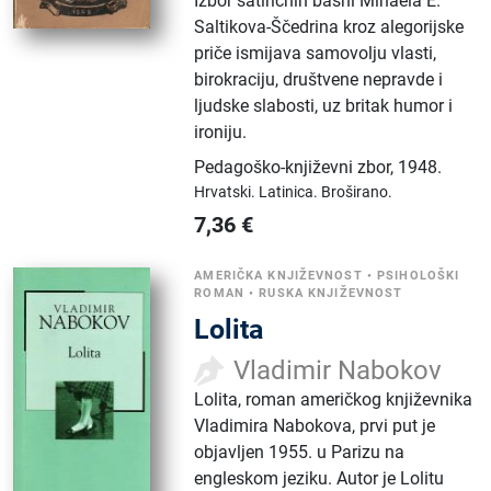
Izbor satiričnih basni Mihaela E.
Saltikova-Ščedrina kroz alegorijske
priče ismijava samovolju vlasti,
birokraciju, društvene nepravde i
ljudske slabosti, uz britak humor i
ironiju.
Pedagoško-književni zbor
,
1948.
Hrvatski.
Latinica.
Broširano.
7,36
€
AMERIČKA KNJIŽEVNOST
•
PSIHOLOŠKI
ROMAN
•
RUSKA KNJIŽEVNOST
Lolita
Vladimir Nabokov
Lolita, roman američkog književnika
Vladimira Nabokova, prvi put je
objavljen 1955. u Parizu na
engleskom jeziku. Autor je Lolitu