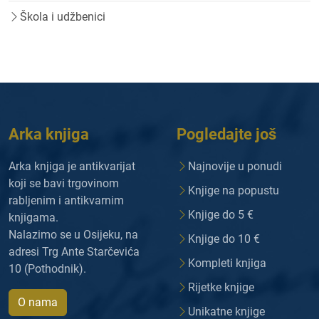
Škola i udžbenici
Arka knjiga
Pogledajte još
Arka knjiga je antikvarijat
Najnovije u ponudi
koji se bavi trgovinom
Knjige na popustu
rabljenim i antikvarnim
Knjige do 5 €
knjigama.
Nalazimo se u Osijeku, na
Knjige do 10 €
adresi Trg Ante Starčevića
Kompleti knjiga
10 (Pothodnik).
Rijetke knjige
O nama
Unikatne knjige