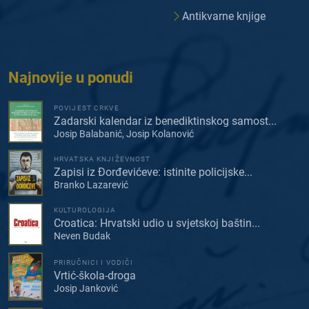
Antikvarne knjige
Najnovije u ponudi
POVIJEST CRKVE
Zadarski kalendar iz benediktinskog samost...
Josip Balabanić, Josip Kolanović
HRVATSKA KNJIŽEVNOST
Zapisi iz Đorđevićeve: istinite policijske...
Branko Lazarević
KULTUROLOGIJA
Croatica: Hrvatski udio u svjetskoj baštin...
Neven Budak
PRIRUČNICI I VODIČI
Vrtić-škola-droga
Josip Janković