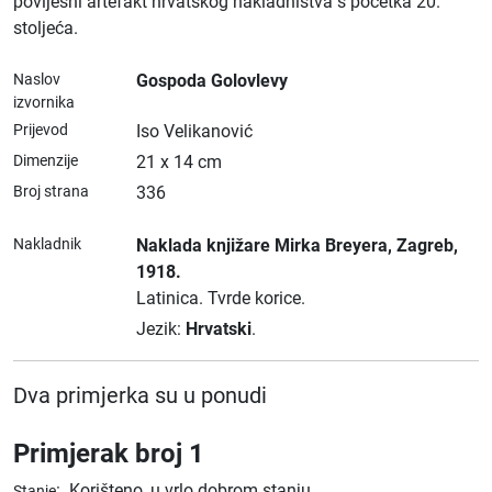
povijesni artefakt hrvatskog nakladništva s početka 20.
stoljeća.
Naslov
Gospoda Golovlevy
izvornika
Prijevod
Iso Velikanović
Dimenzije
21 x 14 cm
Broj strana
336
Nakladnik
Naklada knjižare Mirka Breyera
, Zagreb
,
1918.
Latinica.
Tvrde korice.
Jezik:
Hrvatski
.
Dva primjerka su u ponudi
Primjerak broj 1
:
Korišteno, u vrlo dobrom stanju
Stanje