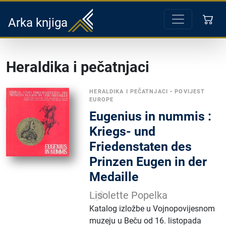
Arka knjiga
Heraldika i pečatnjaci
HERALDIKA I PEČATNJACI
•
POVIJEST
EUROPE
Eugenius in nummis :
Kriegs- und
Friedenstaten des
Prinzen Eugen in der
Medaille
Lisolette Popelka
Katalog izložbe u Vojnopovijesnom
muzeju u Beču od 16. listopada