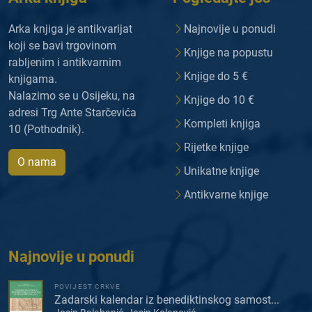
Arka knjiga je antikvarijat
Najnovije u ponudi
koji se bavi trgovinom
Knjige na popustu
rabljenim i antikvarnim
Knjige do 5 €
knjigama.
Nalazimo se u Osijeku, na
Knjige do 10 €
adresi Trg Ante Starčevića
Kompleti knjiga
10 (Pothodnik).
Rijetke knjige
O nama
Unikatne knjige
Antikvarne knjige
Najnovije u ponudi
POVIJEST CRKVE
Zadarski kalendar iz benediktinskog samost...