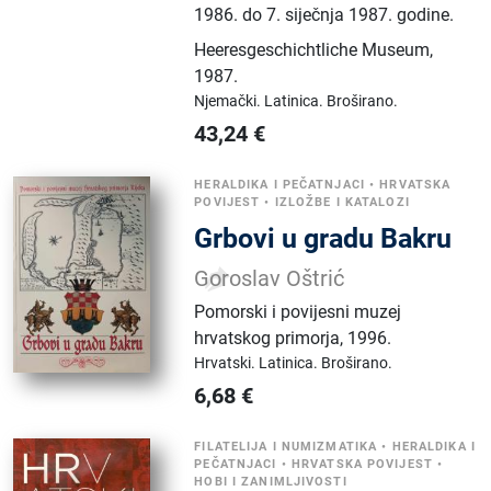
1986. do 7. siječnja 1987. godine.
Heeresgeschichtliche Museum
,
1987.
Njemački.
Latinica.
Broširano.
43,24
€
HERALDIKA I PEČATNJACI
•
HRVATSKA
POVIJEST
•
IZLOŽBE I KATALOZI
Grbovi u gradu Bakru
Goroslav Oštrić
Pomorski i povijesni muzej
hrvatskog primorja
,
1996.
Hrvatski.
Latinica.
Broširano.
6,68
€
FILATELIJA I NUMIZMATIKA
•
HERALDIKA I
PEČATNJACI
•
HRVATSKA POVIJEST
•
HOBI I ZANIMLJIVOSTI