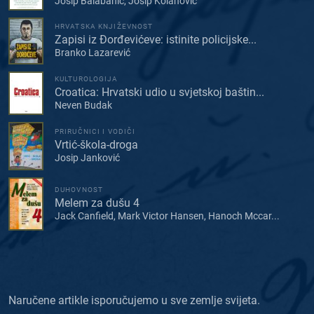
Josip Balabanić, Josip Kolanović
HRVATSKA KNJIŽEVNOST
Zapisi iz Đorđevićeve: istinite policijske...
Branko Lazarević
KULTUROLOGIJA
Croatica: Hrvatski udio u svjetskoj baštin...
Neven Budak
PRIRUČNICI I VODIČI
Vrtić-škola-droga
Josip Janković
DUHOVNOST
Melem za dušu 4
Jack Canfield, Mark Victor Hansen, Hanoch Mccar...
Naručene artikle isporučujemo u sve zemlje svijeta.