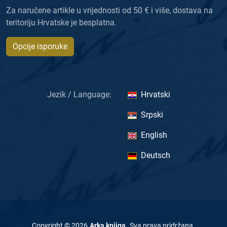
Za naručene artikle u vrijednosti od 50 € i više, dostava na
teritoriju Hrvatske je besplatna.
Opcije isporuke
Jezik / Language:
Hrvatski
Srpski
English
Deutsch
Copyright ©
2026
Arka knjiga
.
Sva prava pridržana
.