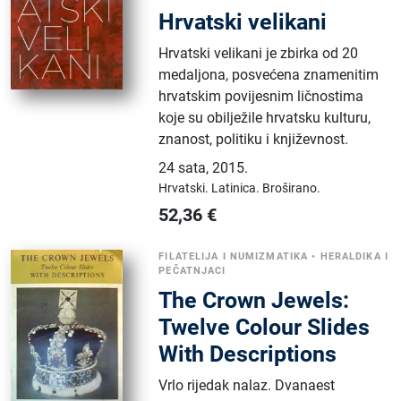
Hrvatski velikani
Hrvatski velikani je zbirka od 20
medaljona, posvećena znamenitim
hrvatskim povijesnim ličnostima
koje su obilježile hrvatsku kulturu,
znanost, politiku i književnost.
24 sata
,
2015.
Hrvatski.
Latinica.
Broširano.
52,36
€
FILATELIJA I NUMIZMATIKA
•
HERALDIKA I
PEČATNJACI
The Crown Jewels:
Twelve Colour Slides
With Descriptions
Vrlo rijedak nalaz. Dvanaest