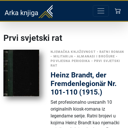
Arka knjiga
Prvi svjetski rat
NJEMAČKA KNJIŽEVNOST
•
RATNI ROMAN
•
MILITARIJA
•
ALMANASI I BROŠURE
•
POVIJESNA PERIODIKA
•
PRVI SVJETSKI
RAT
Heinz Brandt, der
Fremdenlegionär Nr.
101-110 (1915.)
Set profesionalno uvezanih 10
originalnih kiosk-romana iz
legendarne serije. Ratni brojevi u
kojima Heinz Brandt kao njemački