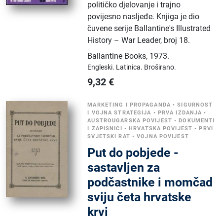
političko djelovanje i trajno
povijesno nasljeđe. Knjiga je dio
čuvene serije Ballantine's Illustrated
History – War Leader, broj 18.
Ballantine Books
,
1973.
Engleski.
Latinica.
Broširano.
9,32
€
MARKETING I PROPAGANDA
•
SIGURNOST
I VOJNA STRATEGIJA
•
PRVA IZDANJA
•
AUSTROUGARSKA POVIJEST
•
DOKUMENTI
I ZAPISNICI
•
HRVATSKA POVIJEST
•
PRVI
SVJETSKI RAT
•
VOJNA POVIJEST
Put do pobjede -
sastavljen za
podčastnike i momčad
sviju četa hrvatske
krvi