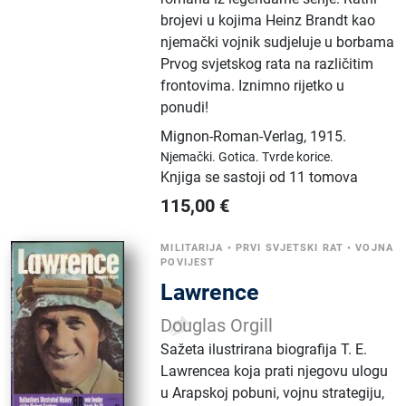
brojevi u kojima Heinz Brandt kao
njemački vojnik sudjeluje u borbama
Prvog svjetskog rata na različitim
frontovima. Iznimno rijetko u
ponudi!
Mignon-Roman-Verlag
,
1915.
Njemački.
Gotica.
Tvrde korice.
Knjiga se sastoji od 11 tomova
115,00
€
MILITARIJA
•
PRVI SVJETSKI RAT
•
VOJNA
POVIJEST
Lawrence
Douglas Orgill
Sažeta ilustrirana biografija T. E.
Lawrencea koja prati njegovu ulogu
u Arapskoj pobuni, vojnu strategiju,