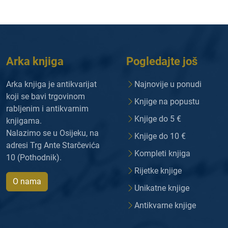
Arka knjiga
Pogledajte još
Arka knjiga je antikvarijat
Najnovije u ponudi
koji se bavi trgovinom
Knjige na popustu
rabljenim i antikvarnim
Knjige do 5 €
knjigama.
Nalazimo se u Osijeku, na
Knjige do 10 €
adresi Trg Ante Starčevića
Kompleti knjiga
10 (Pothodnik).
Rijetke knjige
O nama
Unikatne knjige
Antikvarne knjige