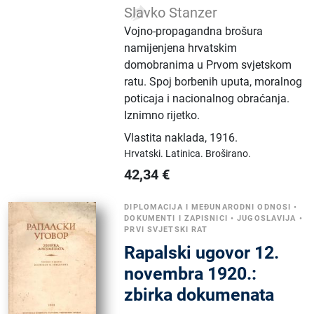
Slavko Stanzer
Vojno-propagandna brošura
namijenjena hrvatskim
domobranima u Prvom svjetskom
ratu. Spoj borbenih uputa, moralnog
poticaja i nacionalnog obraćanja.
Iznimno rijetko.
Vlastita naklada
,
1916.
Hrvatski.
Latinica.
Broširano.
42,34
€
DIPLOMACIJA I MEĐUNARODNI ODNOSI
•
DOKUMENTI I ZAPISNICI
•
JUGOSLAVIJA
•
PRVI SVJETSKI RAT
Rapalski ugovor 12.
novembra 1920.:
zbirka dokumenata