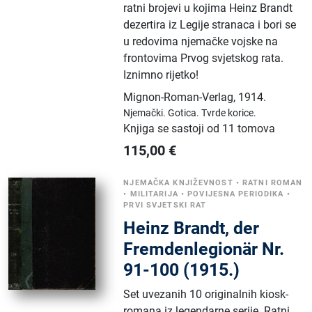
ratni brojevi u kojima Heinz Brandt
dezertira iz Legije stranaca i bori se
u redovima njemačke vojske na
frontovima Prvog svjetskog rata.
Iznimno rijetko!
Mignon-Roman-Verlag
,
1914.
Njemački.
Gotica.
Tvrde korice.
Knjiga se sastoji od 11 tomova
115,00
€
NJEMAČKA KNJIŽEVNOST
•
RATNI ROMAN
•
MILITARIJA
•
POVIJESNA PERIODIKA
•
PRVI SVJETSKI RAT
Heinz Brandt, der
Fremdenlegionär Nr.
91-100 (1915.)
Set uvezanih 10 originalnih kiosk-
romana iz legendarne serije. Ratni