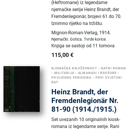
(Heftromane) iz legendarne
njemačke serije Heinz Brandt, der
Fremdenlegionär, brojevi 61 do 70.
Iznimno rijetko na tržištu.
Mignon-Roman-Verlag
,
1914.
Njemački.
Gotica.
Tvrde korice.
Knjiga se sastoji od 11 tomova
115,00
€
NJEMAČKA KNJIŽEVNOST
•
RATNI ROMAN
•
MILITARIJA
•
ALMANASI I BROŠURE
•
POVIJESNA PERIODIKA
•
PRVI SVJETSKI
RAT
Heinz Brandt, der
Fremdenlegionär Nr.
81-90 (1914./1915.)
Set uvezanih 10 originalnih kiosk-
romana iz legendarne serije. Rani