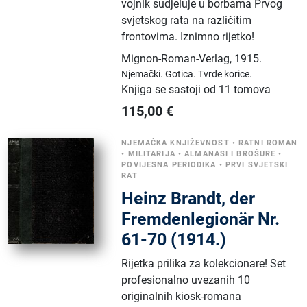
vojnik sudjeluje u borbama Prvog
svjetskog rata na različitim
frontovima. Iznimno rijetko!
Mignon-Roman-Verlag
,
1915.
Njemački.
Gotica.
Tvrde korice.
Knjiga se sastoji od 11 tomova
115,00
€
NJEMAČKA KNJIŽEVNOST
•
RATNI ROMAN
•
MILITARIJA
•
ALMANASI I BROŠURE
•
POVIJESNA PERIODIKA
•
PRVI SVJETSKI
RAT
Heinz Brandt, der
Fremdenlegionär Nr.
61-70 (1914.)
Rijetka prilika za kolekcionare! Set
profesionalno uvezanih 10
originalnih kiosk-romana