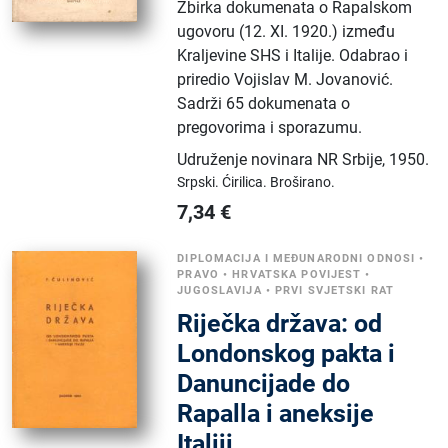
Zbirka dokumenata o Rapalskom
ugovoru (12. XI. 1920.) između
Kraljevine SHS i Italije. Odabrao i
priredio Vojislav M. Jovanović.
Sadrži 65 dokumenata o
pregovorima i sporazumu.
Udruženje novinara NR Srbije
,
1950.
Srpski.
Ćirilica.
Broširano.
7,34
€
DIPLOMACIJA I MEĐUNARODNI ODNOSI
•
PRAVO
•
HRVATSKA POVIJEST
•
JUGOSLAVIJA
•
PRVI SVJETSKI RAT
Riječka država: od
Londonskog pakta i
Danuncijade do
Rapalla i aneksije
Italiji