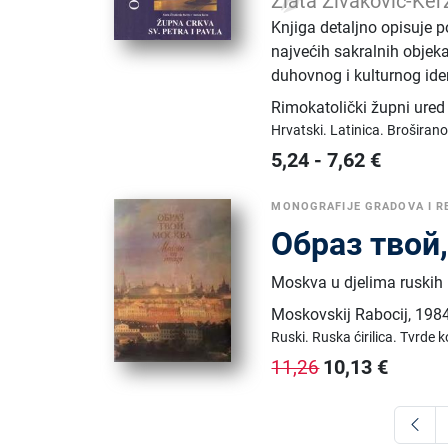
Zlata Živaković-Ke
Knjiga detaljno opisuje p
najvećih sakralnih objek
duhovnog i kulturnog ide
Rimokatolički župni ured 
Hrvatski.
Latinica.
Broširano
5,24
-
7,62
€
MONOGRAFIJE GRADOVA I R
Образ твой
Moskva u djelima ruskih i
Moskovskij Rabocij
,
1984
Ruski.
Ruska ćirilica.
Tvrde k
10,13
€
11,26