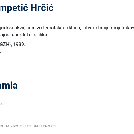
empetić Hrčić
rafski okvir, analizu tematskih ciklusa, interpretaciju umjetniko
ojne reprodukcije slika.
 (GZH)
,
1989.
.
amia
o.
EGIJA
•
POVIJEST UMJETNOSTI