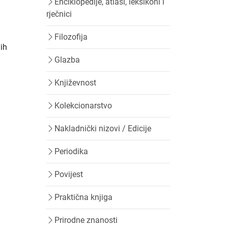
Enciklopedije, atlasi, leksikoni i
rječnici
Filozofija
vih
Glazba
Književnost
Kolekcionarstvo
Nakladnički nizovi / Edicije
Periodika
Povijest
Praktična knjiga
Prirodne znanosti