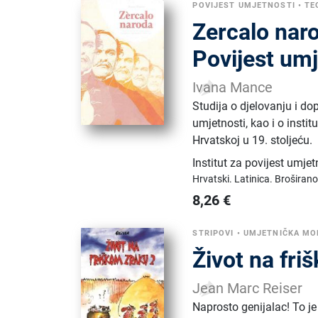
POVIJEST UMJETNOSTI
•
TE
Zercalo naro
Povijest umje
Ivana Mance
Studija o djelovanju i d
umjetnosti, kao i o instit
Hrvatskoj u 19. stoljeću.
Institut za povijest umje
Hrvatski.
Latinica.
Broširano
8,26
€
STRIPOVI
•
UMJETNIČKA MO
Život na fri
Jean Marc Reiser
Naprosto genijalac! To je