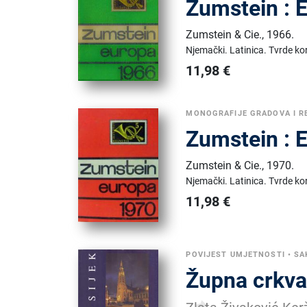
Zumstein : 
Zumstein & Cie.
,
1966.
Njemački.
Latinica.
Tvrde kor
11,98
€
MONOGRAFIJE GRADOVA I R
Zumstein : 
Zumstein & Cie.
,
1970.
Njemački.
Latinica.
Tvrde kor
11,98
€
POVIJEST UMJETNOSTI
•
SA
Župna crkva 