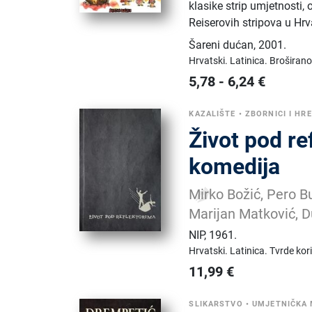
klasike strip umjetnosti,
Reiserovih stripova u Hr
Šareni dućan
,
2001.
Hrvatski.
Latinica.
Broširano
5,78
-
6,24
€
KAZALIŠTE
•
ZBORNICI I HR
Život pod re
komedija
Mirko Božić, Pero Bu
Marijan Matković, D
NIP
,
1961.
Hrvatski.
Latinica.
Tvrde kor
11,99
€
SLIKARSTVO
•
UMJETNIČKA