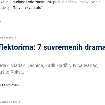
 ovaj put nudimo i vrlo zanimljivu priču o početku objavljivanja
vatskoj i “Novom kvadratu”.
.
ESTOMATIJE
flektorima: 7 suvremenih drama
dak, Vladan Desnica, Fadil Hadžić, Ivica Ivanac,
uško Roks...
ice s ovitkom.
 MONOGRAFIJA