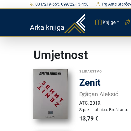
031/219-655, 099/22-13-458
Trg Ante Starčev
Knjige
Arka knjiga
Umjetnost
SLIKARSTVO
Zenit
Dragan Aleksić
ATC
,
2019.
Srpski.
Latinica.
Broširano.
13,79
€