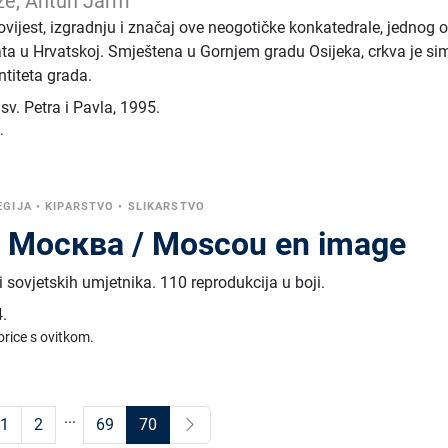
rže, Antun Jarm
ovijest, izgradnju i značaj ove neogotičke konkatedrale, jednog 
ata u Hrvatskoj. Smještena u Gornjem gradu Osijeka, crkva je si
ntiteta grada.
sv. Petra i Pavla
,
1995.
.
EGIJA
•
KIPARSTVO
•
SLIKARSTVO
, Москва / Moscou en image
 sovjetskih umjetnika. 110 reprodukcija u boji.
.
orice s ovitkom.
...
1
2
69
70