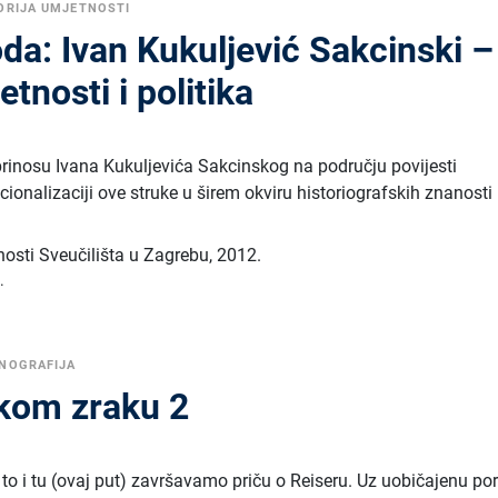
ORIJA UMJETNOSTI
da: Ivan Kukuljević Sakcinski –
tnosti i politika
oprinosu Ivana Kukuljevića Sakcinskog na području povijesti
ucionalizaciji ove struke u širem okviru historiografskih znanosti
tnosti Sveučilišta u Zagrebu
,
2012.
.
NOGRAFIJA
škom zraku 2
 to i tu (ovaj put) završavamo priču o Reiseru. Uz uobičajenu por