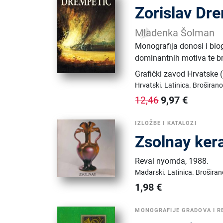
Zorislav Dr
Mladenka Šolman
Monografija donosi i biog
dominantnih motiva te br
Grafički zavod Hrvatske
Hrvatski.
Latinica.
Broširano
9,97
€
12,46
IZLOŽBE I KATALOZI
Zsolnay ker
Revai nyomda
,
1988.
Mađarski.
Latinica.
Broširan
1,98
€
MONOGRAFIJE GRADOVA I R