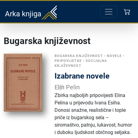
Arka knjiga
Bugarska književnost
BUGARSKA KNJIŽEVNOST
•
NOVELE
•
PRIPOVIJETKE
•
SOCIJALNA
KNJIŽEVNOST
Izabrane novele
Elin Pelin
Zbirka najboljih pripovijesti Elina
Pelina u prijevodu Ivana Esiha.
Donosi snažne, realistične i tople
priče iz bugarskog sela –
siromaštvo, patnju, lukavost, humor
i duboku ljudskost običnog seljaka.