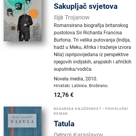
Sakupljač svjetova
Ilija Trojanow
Romansirana biografija britanskog
pustolova Sir Richarda Francisa
Burtona. Tri velika putovanja (Indija,
hadž u Meku, Afrika i traženje izvora
Nila) ispripovijedana iz perspektive
njegovih indijskih, arapskih i afričkih
suputnika/vodiča.
Novela media
,
2010.
Hrvatski.
Latinica.
Broširano.
12,76
€
BUGARSKA KNJIŽEVNOST
•
PSIHOLOŠKI
ROMAN
Tatula
Georgi Karaslavov