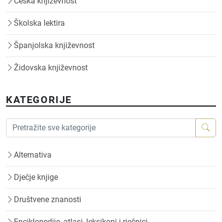
Češka književnost
Školska lektira
Španjolska književnost
Židovska književnost
KATEGORIJE
Alternativa
Dječje knjige
Društvene znanosti
Enciklopedije, atlasi, leksikoni i rječnici