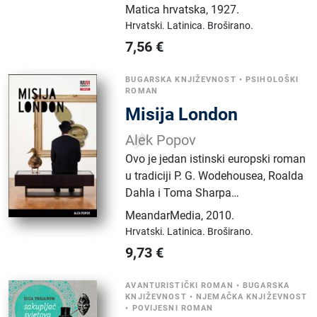
Matica hrvatska
,
1927.
Hrvatski.
Latinica.
Broširano.
7,56
€
BUGARSKA KNJIŽEVNOST
•
PSIHOLOŠKI
ROMAN
Misija London
Alek Popov
Ovo je jedan istinski europski roman
u tradiciji P. G. Wodehousea, Roalda
Dahla i Toma Sharpa…
MeandarMedia
,
2010.
Hrvatski.
Latinica.
Broširano.
9,73
€
AVANTURISTIČKI ROMAN
•
BUGARSKA
KNJIŽEVNOST
•
NJEMAČKA KNJIŽEVNOST
•
POVIJESNI ROMAN