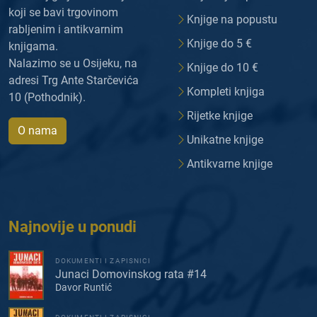
koji se bavi trgovinom
Knjige na popustu
rabljenim i antikvarnim
Knjige do 5 €
knjigama.
Nalazimo se u Osijeku, na
Knjige do 10 €
adresi Trg Ante Starčevića
Kompleti knjiga
10 (Pothodnik).
Rijetke knjige
O nama
Unikatne knjige
Antikvarne knjige
Najnovije u ponudi
DOKUMENTI I ZAPISNICI
Junaci Domovinskog rata #14
Davor Runtić