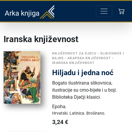
Arka knjiga
Iranska književnost
KNJIŽEVNOST ZA DJECU
•
SLIKOVNICE I
BAJKE
•
ARAPSKA KNJIŽEVNOST
•
IRANSKA KNJIŽEVNOST
Hiljadu i jedna noć
Bogato ilustrirana slikovnica,
ilustracije su crno-bijele i u boji.
Biblioteka Dječji klasici.
Epoha
.
Hrvatski.
Latinica.
Broširano.
3,24
€