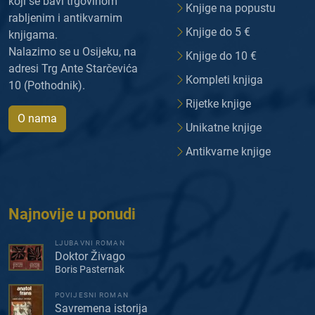
koji se bavi trgovinom
Knjige na popustu
rabljenim i antikvarnim
Knjige do 5 €
knjigama.
Nalazimo se u Osijeku, na
Knjige do 10 €
adresi Trg Ante Starčevića
Kompleti knjiga
10 (Pothodnik).
Rijetke knjige
O nama
Unikatne knjige
Antikvarne knjige
Najnovije u ponudi
LJUBAVNI ROMAN
Doktor Živago
Boris Pasternak
POVIJESNI ROMAN
Savremena istorija