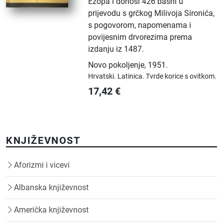
Ezopa i donosi 426 basni u
prijevodu s grčkog Milivoja Sironića,
s pogovorom, napomenama i
povijesnim drvorezima prema
izdanju iz 1487.
Novo pokoljenje
,
1951.
Hrvatski.
Latinica.
Tvrde korice s ovitkom.
17,42
€
KNJIŽEVNOST
Aforizmi i vicevi
Albanska književnost
Američka književnost