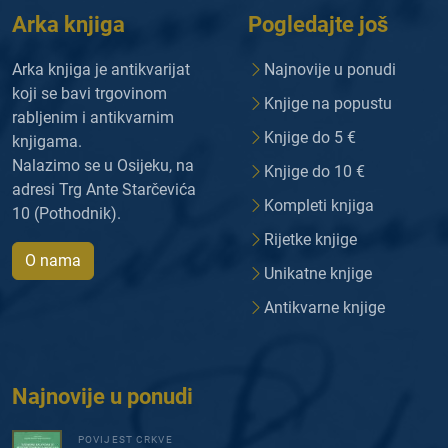
Arka knjiga
Pogledajte još
Arka knjiga je antikvarijat
Najnovije u ponudi
koji se bavi trgovinom
Knjige na popustu
rabljenim i antikvarnim
Knjige do 5 €
knjigama.
Nalazimo se u Osijeku, na
Knjige do 10 €
adresi Trg Ante Starčevića
Kompleti knjiga
10 (Pothodnik).
Rijetke knjige
O nama
Unikatne knjige
Antikvarne knjige
Najnovije u ponudi
POVIJEST CRKVE