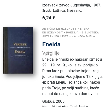
Izdavački zavod Jugoslavija
,
1967.
Srpski.
Latinica.
Broširano.
6,24
€
ANTIČKA KNJIŽEVNOST
•
EPSKA
KNJIŽEVNOST
•
POEZIJA
•
BIBLIOTEKA
JUTARNJEG LISTA - NAJVEĆA DJELA
Eneida
Vergilije
Eneida je rimski ep napisan između
29. i 19. pr. Kr., koji slavi porijeklo
Rima kroz pustolovine trojanskog
junaka Eneje. Podijeljen u 12 knjiga,
ep prati Eneju, Trojanca koji nakon
pada Troje, po volji sudbine, kreće
na put da osnuje novu domovinu.
Globus
,
2005.
Hrvatski.
Latinica.
Tvrde korice.