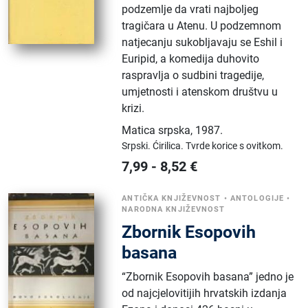
podzemlje da vrati najboljeg
tragičara u Atenu. U podzemnom
natjecanju sukobljavaju se Eshil i
Euripid, a komedija duhovito
raspravlja o sudbini tragedije,
umjetnosti i atenskom društvu u
krizi.
Matica srpska
,
1987.
Srpski.
Ćirilica.
Tvrde korice s ovitkom.
7,99
-
8,52
€
ANTIČKA KNJIŽEVNOST
•
ANTOLOGIJE
•
NARODNA KNJIŽEVNOST
Zbornik Esopovih
basana
“Zbornik Esopovih basana” jedno je
od najcjelovitijih hrvatskih izdanja