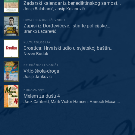
Zadarski kalendar iz benediktinskog samost...
Josip Balabanić, Josip Kolanović
HRVATSKA KNJIŽEVNOST
Zapisi iz Đorđevićeve: istinite policijske...
Branko Lazarević
KULTUROLOGIJA
Croatica: Hrvatski udio u svjetskoj baštin...
Neven Budak
PRIRUČNICI I VODIČI
Vrtić-škola-droga
Josip Janković
DUHOVNOST
Melem za dušu 4
Jack Canfield, Mark Victor Hansen, Hanoch Mccar...