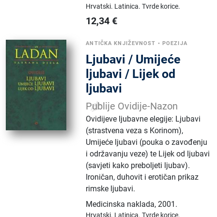
Hrvatski.
Latinica.
Tvrde korice.
12,34
€
ANTIČKA KNJIŽEVNOST
•
POEZIJA
Ljubavi / Umijeće
ljubavi / Lijek od
ljubavi
Publije Ovidije-Nazon
Ovidijeve ljubavne elegije: Ljubavi
(strastvena veza s Korinom),
Umijeće ljubavi (pouka o zavođenju
i održavanju veze) te Lijek od ljubavi
(savjeti kako preboljeti ljubav).
Ironičan, duhovit i erotičan prikaz
rimske ljubavi.
Medicinska naklada
,
2001.
Hrvatski.
Latinica.
Tvrde korice.