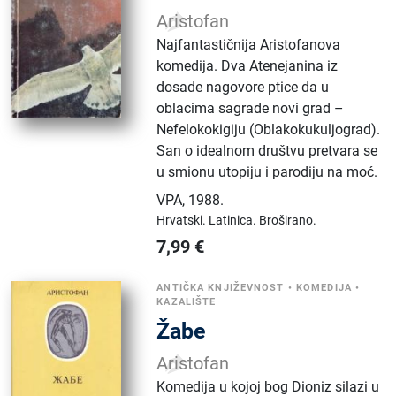
Aristofan
Najfantastičnija Aristofanova
komedija. Dva Atenejanina iz
dosade nagovore ptice da u
oblacima sagrade novi grad –
Nefelokokigiju (Oblakokukuljograd).
San o idealnom društvu pretvara se
u smionu utopiju i parodiju na moć.
VPA
,
1988.
Hrvatski.
Latinica.
Broširano.
7,99
€
ANTIČKA KNJIŽEVNOST
•
KOMEDIJA
•
KAZALIŠTE
Žabe
Aristofan
Komedija u kojoj bog Dioniz silazi u