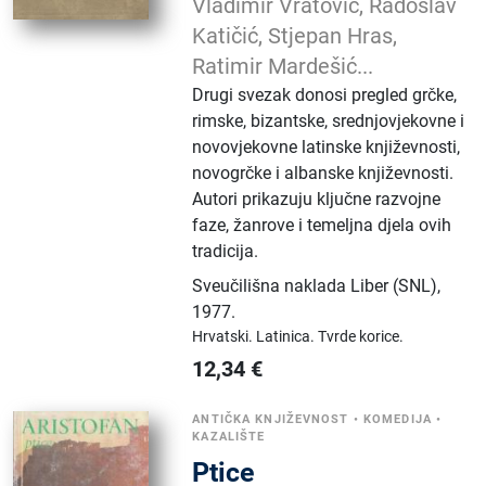
Vladimir Vratović, Radoslav
Katičić, Stjepan Hras,
Ratimir Mardešić...
Drugi svezak donosi pregled grčke,
rimske, bizantske, srednjovjekovne i
novovjekovne latinske književnosti,
novogrčke i albanske književnosti.
Autori prikazuju ključne razvojne
faze, žanrove i temeljna djela ovih
tradicija.
Sveučilišna naklada Liber (SNL)
,
1977.
Hrvatski.
Latinica.
Tvrde korice.
12,34
€
ANTIČKA KNJIŽEVNOST
•
KOMEDIJA
•
KAZALIŠTE
Ptice