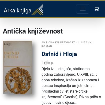
Arka knjiga
Antička književnost
ANTIČKA KNJIŽEVNOST
•
LJUBAVNI
ROMAN
Dafnid i Hloja
Longo
Djelo iz II. stoljeća, stotinama
godina zaboravljeno. U XVIII. st., u
doba rokokoa, izašao iz zaborava i
postao inspiracija umjetnicima...
"Posljednji cvijet stare grčke
književnosti" (Goethe), Divna priča o
ljubavi nevine djece...