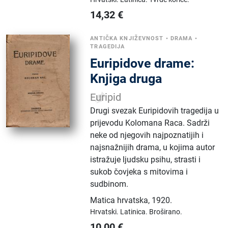
14,32
€
ANTIČKA KNJIŽEVNOST
•
DRAMA
•
TRAGEDIJA
Euripidove drame:
Knjiga druga
Euripid
Drugi svezak Euripidovih tragedija u
prijevodu Kolomana Raca. Sadrži
neke od njegovih najpoznatijih i
najsnažnijih drama, u kojima autor
istražuje ljudsku psihu, strasti i
sukob čovjeka s mitovima i
sudbinom.
Matica hrvatska
,
1920.
Hrvatski.
Latinica.
Broširano.
10,00
€