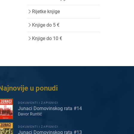
Rijetke knjige
Knjige do 5 €
Knjige do 10 €
Najnovije u ponudi
DOKUMENTI I ZAPISNICI
Junaci Domovinskog rata #14
Davor Runtić
DOKUMENTI I ZAPISNICI
Junaci Domovinskog rata #13