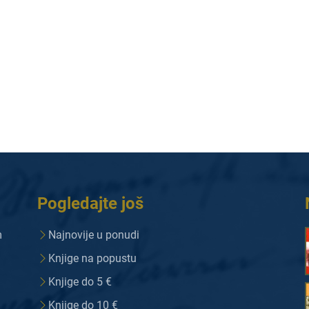
Pogledajte još
m
Najnovije u ponudi
Knjige na popustu
Knjige do 5 €
Knjige do 10 €