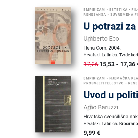
EMPIRIZAM
•
ESTETIKA
•
FI
RENESANSA
•
SUVREMENA FI
U potrazi z
Umberto Eco
Hena Com
,
2004.
Hrvatski.
Latinica.
Tvrde kor
15,53
-
17,36
17,26
EMPIRIZAM
•
NJEMAČKA KLA
PROSVJETITELJSTVO
•
REN
Uvod u polit
Arno Baruzzi
Hrvatska sveučilišna na
Hrvatski.
Latinica.
Broširano
9,99
€