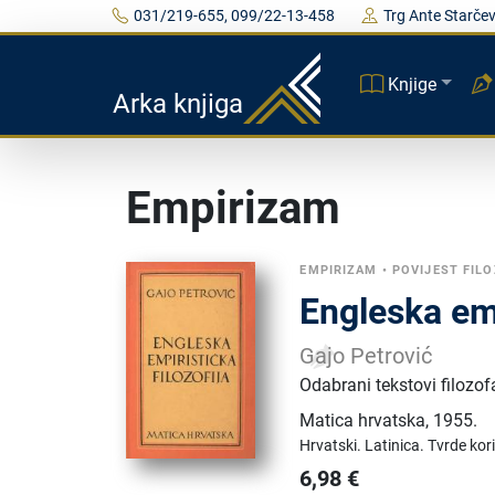
031/219-655, 099/22-13-458
Trg Ante Starčev
Knjige
Arka knjiga
Empirizam
EMPIRIZAM
•
POVIJEST FILO
Engleska emp
Gajo Petrović
Odabrani tekstovi filozof
Matica hrvatska
,
1955.
Hrvatski.
Latinica.
Tvrde kor
6,98
€