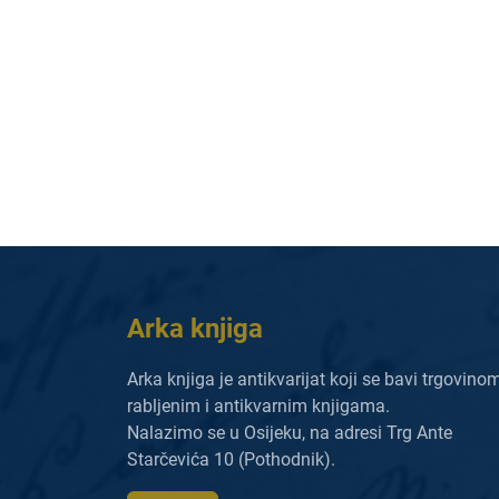
Arka knjiga
Arka knjiga je antikvarijat koji se bavi trgovino
rabljenim i antikvarnim knjigama.
Nalazimo se u Osijeku, na adresi Trg Ante
Starčevića 10 (Pothodnik).