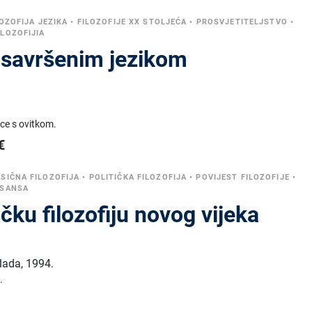
LOZOFIJA JEZIKA
•
FILOZOFIJE XX STOLJEĆA
•
PROSVJETITELJSTVO
•
LOZOFIJIA
a savršenim jezikom
ice s ovitkom.
€
SIČNA FILOZOFIJA
•
POLITIČKA FILOZOFIJA
•
POVIJEST FILOZOFIJE
•
ESANSA
ičku filozofiju novog vijeka
klada
,
1994.
.