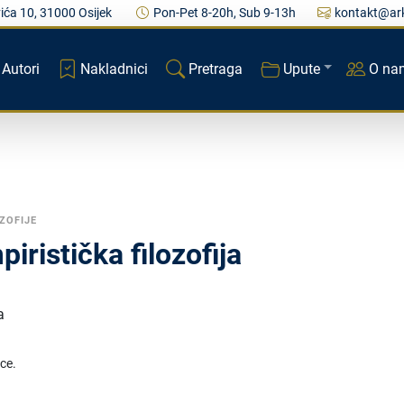
ića 10, 31000 Osijek
Pon-Pet 8-20h, Sub 9-13h
kontakt@ark
Autori
Nakladnici
Pretraga
Upute
O na
ZOFIJE
iristička filozofija
a
ice.