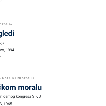
3.
OZOFIJA
gledi
oja.
tvo
,
1994.
.
•
MORALNA FILOZOFIJA
tičkom moralu
om osmog kongresa S K J
KS
,
1965.