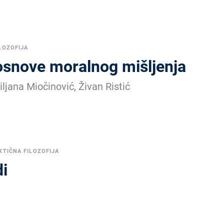
LOZOFIJA
osnove moralnog mišljenja
iljana Miočinović, Živan Ristić
KTIČNA FILOZOFIJA
di