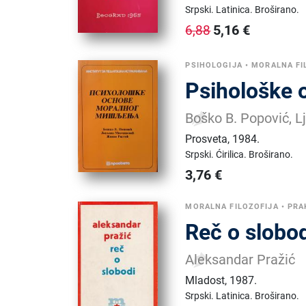
Srpski.
Latinica.
Broširano.
5,16
€
6,88
PSIHOLOGIJA
•
MORALNA FI
Psihološke 
Boško B. Popović, Lj
Prosveta
,
1984.
Srpski.
Ćirilica.
Broširano.
3,76
€
MORALNA FILOZOFIJA
•
PRA
Reč o slobo
Aleksandar Pražić
Mladost
,
1987.
Srpski.
Latinica.
Broširano.