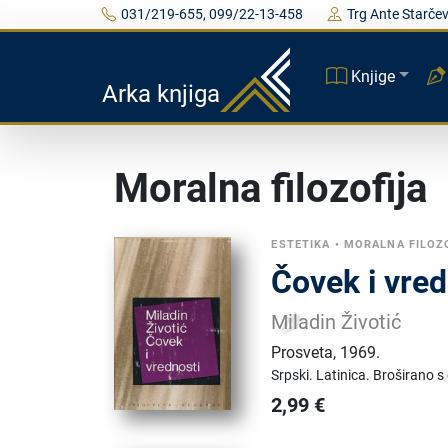
031/219-655, 099/22-13-458
Trg Ante Starčev
Knjige
Arka knjiga
Moralna filozofija
ESTETIKA
•
MORALNA FILOZ
Čovek i vred
Miladin Životić
Prosveta
,
1969.
Srpski.
Latinica.
Broširano s
2,99
€