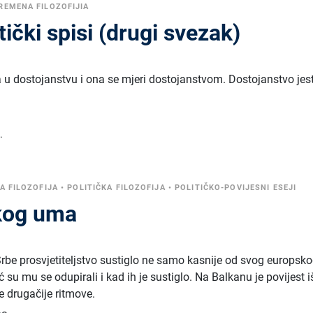
REMENA FILOZOFIJIA
tički spisi (drugi svezak)
a u dostojanstvu i ona se mjeri dostojanstvom. Dostojanstvo jes
.
 FILOZOFIJA
•
POLITIČKA FILOZOFIJA
•
POLITIČKO-POVIJESNI ESEJI
skog uma
 Srbe prosvjetiteljstvo sustiglo ne samo kasnije od svog europsk
 su mu se odupirali i kad ih je sustiglo. Na Balkanu je povijest i
e drugačije ritmove.