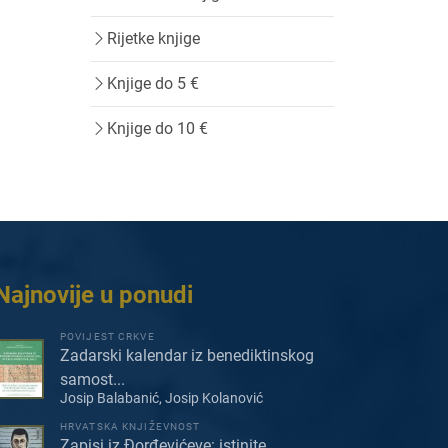
Rijetke knjige
Knjige do 5 €
Knjige do 10 €
Najnovije u ponudi
POVIJEST CRKVE
Zadarski kalendar iz benediktinskog
samost...
Josip Balabanić, Josip Kolanović
HRVATSKA KNJIŽEVNOST
Zapisi iz Đorđevićeve: istinite