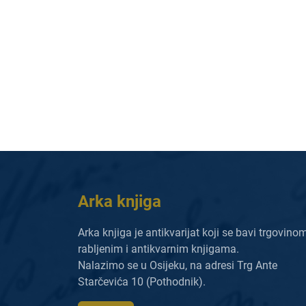
Arka knjiga
Arka knjiga je antikvarijat koji se bavi trgovino
rabljenim i antikvarnim knjigama.
Nalazimo se u Osijeku, na adresi Trg Ante
Starčevića 10 (Pothodnik).