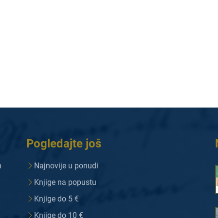
Pogledajte još
m
Najnovije u ponudi
Knjige na popustu
Knjige do 5 €
Knjige do 10 €