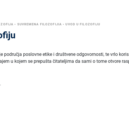
OZOFIJA
•
SUVREMENA FILOZOFIJIA
•
UVOD U FILOZOFIJU
ofiju
 područja poslovne etike i društvene odgovornosti, te vrlo kori
ajem u kojem se prepušta čitateljima da sami o tome otvore ra
.