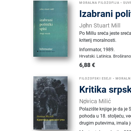
MORALNA FILOZOFIJA
•
SUV
Izabrani poli
John Stuart Mill
Po Millu sreća jeste sreć
kriterij moralnosti.
Informator
,
1989.
Hrvatski.
Latinica.
Broširano
6,88
€
FILOZOFSKI ESEJI
•
MORALNA
Kritika srp
Novica Milić
Polazište knjige je da je
pohoda u 18. stoljeću, već
drugim putevima, imala j