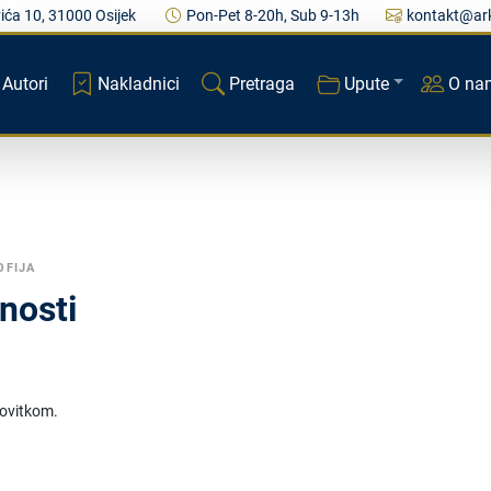
ića 10, 31000 Osijek
Pon-Pet 8-20h, Sub 9-13h
kontakt@ark
Autori
Nakladnici
Pretraga
Upute
O na
OFIJA
nosti
 ovitkom.