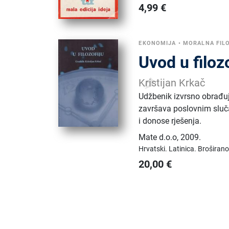
4,99
€
EKONOMIJA
•
MORALNA FIL
Uvod u filoz
Kristijan Krkač
Udžbenik izvrsno obrađuje
završava poslovnim sluč
i donose rješenja.
Mate d.o.o
,
2009.
Hrvatski.
Latinica.
Broširano
20,00
€