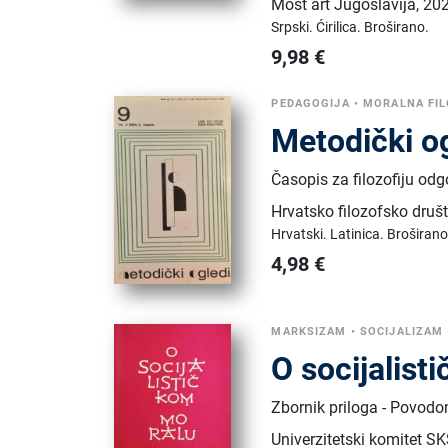
Most art Jugoslavija
,
202
Srpski.
Ćirilica.
Broširano.
9,98
€
PEDAGOGIJA
•
MORALNA FIL
Metodički o
Časopis za filozofiju odg
Hrvatsko filozofsko druš
Hrvatski.
Latinica.
Broširano
4,98
€
MARKSIZAM
•
SOCIJALIZAM
O socijalis
Zbornik priloga - Povod
Univerzitetski komitet S